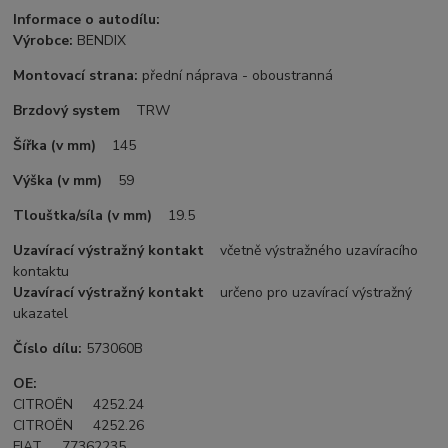
Informace o autodílu:
Výrobce:
BENDIX
Montovací strana:
přední náprava - oboustranná
Brzdový system
TRW
Šířka (v mm)
145
Výška (v mm)
59
Tlouštka/síla (v mm)
19.5
Uzavírací výstražný kontakt
včetně výstražného uzavíracího
kontaktu
Uzavírací výstražný kontakt
určeno pro uzavírací výstražný
ukazatel
Číslo dílu:
573060B
OE:
CITROËN 4252.24
CITROËN 4252.26
FIAT 77362235