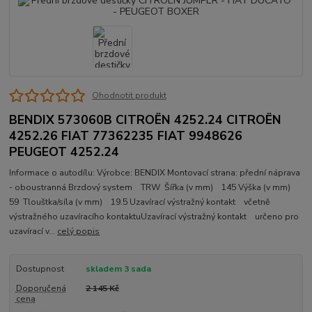
Ohodnotit produkt
BENDIX 573060B CITROËN 4252.24 CITROËN
4252.26 FIAT 77362235 FIAT 9948626
PEUGEOT 4252.24
Informace o autodílu: Výrobce: BENDIX Montovací strana: přední náprava
- oboustranná Brzdový system TRW Šířka (v mm) 145 Výška (v mm)
59 Tlouštka/síla (v mm) 19.5 Uzavírací výstražný kontakt včetně
výstražného uzavíracího kontaktuUzavírací výstražný kontakt určeno pro
uzavírací v...
celý popis
Dostupnost
skladem 3 sada
Doporučená
2 145 Kč
cena