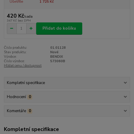
Ušetříte
1 725 Kč
420 Kč
/
sada
347 Kč
bez DPH
Přidat do košíku
Číslo produktu:
01.01128
Stav produktu:
Nové
Výrobce:
BENDIX
Číslo výrobce:
573060B
Hlídat cenu / dostupnost
Kompletní specifikace
Hodnocení
0
Komentáře
0
Kompletní specifikace