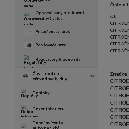
válečku
Číslo dí
Opravné sady pro hlavní
OE:
brzdový válec
CITROË
CITROË
Příslušenství brzd
CITROË
CITROË
Posilovače brzd
CITROË
Regulátory brzdné síly
Značka
Části motoru,
převodovek, díly
CITROEN
CITROEN
Doplňky
CITROEN
CITROE
Dekor interiéru
CITROEN
CITROEN
Denní svícení a
CITROEN
automatické