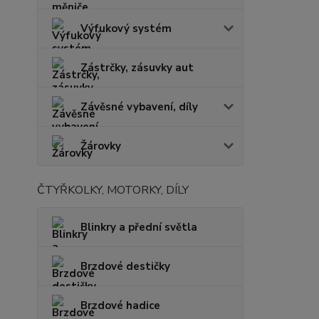
Výfukový systém
Zástrčky, zásuvky aut
Závěsné vybavení, díly
Žárovky
ČTYŘKOLKY, MOTORKY, DÍLY
Blinkry a přední světla
Brzdové destičky
Brzdové hadice