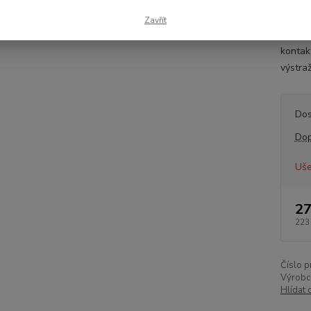
Inform
náprav
Zavřít
Výška 
kontak
výstra
Dos
Dop
Uše
27
223
Číslo p
Výrobc
Hlídat 