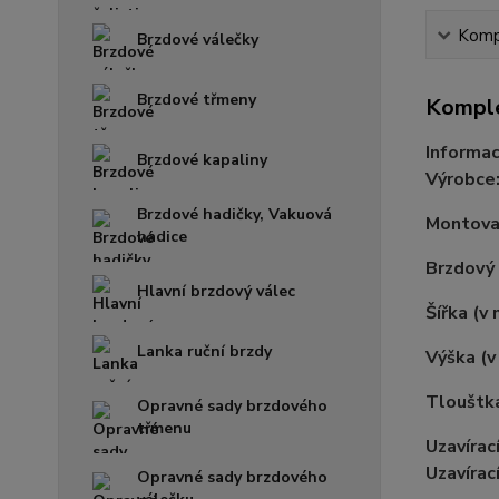
Kompl
Brzdové válečky
Brzdové třmeny
Komple
Informac
Brzdové kapaliny
Výrobce
Brzdové hadičky, Vakuová
Montovac
hadice
Brzdový
Hlavní brzdový válec
Šířka (v
Lanka ruční brzdy
Výška (
Tlouštk
Opravné sady brzdového
třmenu
Uzavírac
Uzavírac
Opravné sady brzdového