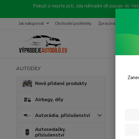
Pokud si nejste jisti, zda náhradní díl pasuje do
Jak nakupovat
Obchodní podmínky
Zpracování objednávk
AUTODÍLY
Úvod
B
Zanec
Před
Nově přidané produkty
Airbagy, díly
Autorádia, příslušenství
Autosedačky,
příslušenství