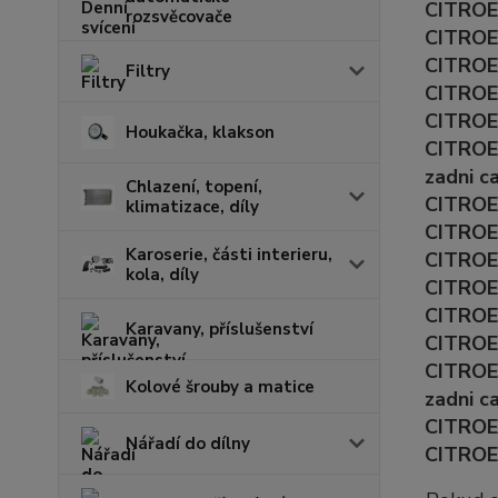
CITROEN
rozsvěcovače
CITROEN
CITROEN
Filtry
CITROEN
CITROE
Houkačka, klakson
CITROE
zadni c
Chlazení, topení,
CITROEN
klimatizace, díly
CITROEN
Karoserie, části interieru,
CITROEN
kola, díly
CITROEN
CITROEN
Karavany, příslušenství
CITROE
CITROE
Kolové šrouby a matice
zadni c
CITROE
Nářadí do dílny
CITROE