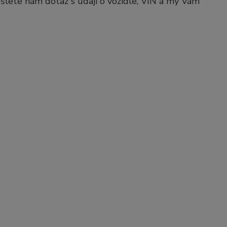
pošlete nám dotaz s údaji o vozidle, VIN a my Vám