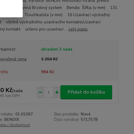
ace o autodílu: Výrobce: BENDIX Montovací strana: přední
a - oboustranná Brzdový system Bendix Šířka (v mm) 131
(v mm) 62 Tlouštka/síla (v mm) 16 Uzavírací výstražný
t včetně výstražného uzavíracího kontaktuUzavírací
žný kontakt určeno pro uzavírací ...
celý popis
tupnost
skladem 3 sada
oručená cena
1 264 Kč
tříte
994 Kč
0 Kč
/
sada
Přidat do košíku
 Kč
bez DPH
roduktu:
01.01067
Stav produktu:
Nové
e:
BENDIX
Číslo výrobce:
571757B
cenu / dostupnost