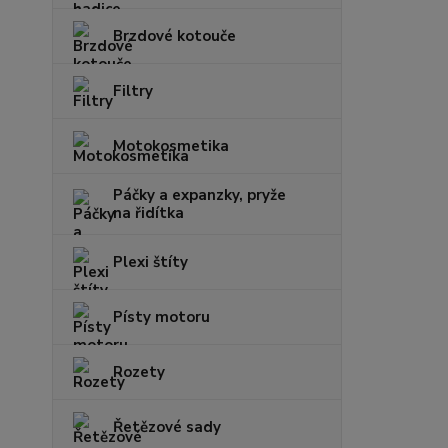
Brzdové kotouče
Filtry
Motokosmetika
Páčky a expanzky, pryže
na řidítka
Plexi štíty
Písty motoru
Rozety
Řetězové sady