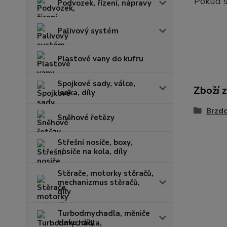
Pokud s
Podvozek, řízení, nápravy
Palivový systém
Plastové vany do kufru
Spojkové sady, válce,
Zboží 
lanka, díly
Brzd
Sněhové řetězy
Střešní nosiče, boxy,
nosiče na kola, díly
Stěrače, motorky stěračů,
mechanizmus stěračů,
díly
Turbodmychadla, měniče
tlaku, díly