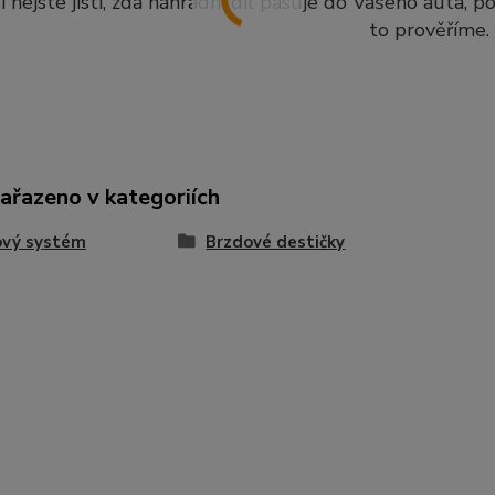
i nejste jisti, zda náhradní díl pasuje do Vašeho auta, 
to prověříme.
zařazeno v kategoriích
ový systém
Brzdové destičky