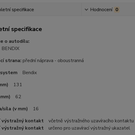
etní specifikace
Hodnocení
0
tní specifikace
e o autodílu:
:
BENDIX
í strana:
přední náprava - oboustranná
 system
Bendix
 mm)
131
v mm)
62
a/síla (v mm)
16
í výstražný kontakt
včetně výstražného uzavíracího kontaktu
í výstražný kontakt
určeno pro uzavírací výstražný ukazatel