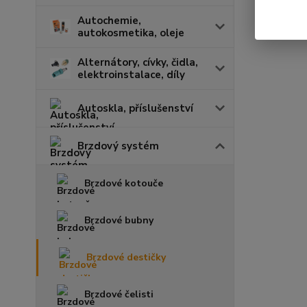
Autochemie,
autokosmetika, oleje
Alternátory, cívky, čidla,
elektroinstalace, díly
Autoskla, příslušenství
Brzdový systém
Brzdové kotouče
Brzdové bubny
Brzdové destičky
Brzdové čelisti