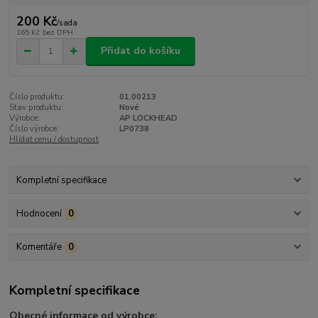
200 Kč
/
sada
165 Kč
bez DPH
Přidat do košíku
Číslo produktu:
01.00213
Stav produktu:
Nové
Výrobce:
AP LOCKHEAD
Číslo výrobce:
LP0738
Hlídat cenu / dostupnost
Kompletní specifikace
Hodnocení
0
Komentáře
0
Kompletní specifikace
Obecné informace od výrobce: