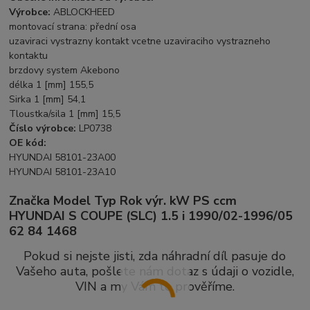
Výrobce:
ABLOCKHEED
montovací strana: přední osa
uzaviraci vystrazny kontakt vcetne uzaviraciho vystrazneho
kontaktu
brzdovy system Akebono
délka 1 [mm] 155,5
Sirka 1 [mm] 54,1
Tloustka/sila 1 [mm] 15,5
Číslo výrobce:
LP0738
OE kód:
HYUNDAI 58101-23A00
HYUNDAI 58101-23A10
Značka Model Typ Rok výr. kW PS ccm
HYUNDAI S COUPE (SLC) 1.5 i 1990/02-1996/05
62 84 1468
Pokud si nejste jisti, zda náhradní díl pasuje do
Vašeho auta, pošlete nám dotaz s údaji o vozidle,
VIN a my Vám to prověříme.