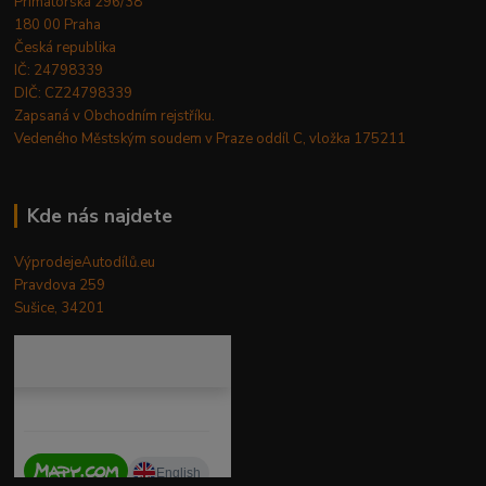
Primátorská 296/38
180 00 Praha
Česká republika
IČ: 24798339
DIČ: CZ24798339
Zapsaná v Obchodním rejstříku.
Vedeného Městským soudem v Praze oddíl C, vložka 175211
Kde nás najdete
VýprodejeAutodílů.eu
Pravdova 259
Sušice, 34201