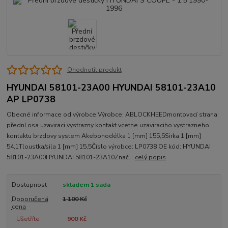
Ohodnotit produkt
HYUNDAI 58101-23A00 HYUNDAI 58101-23A10
AP LP0738
Obecné informace od výrobce:Výrobce: ABLOCKHEEDmontovací strana:
přední osa uzaviraci vystrazny kontakt vcetne uzaviraciho vystrazneho
kontaktu brzdovy system Akebonodélka 1 [mm] 155,5Sirka 1 [mm]
54,1Tloustka/sila 1 [mm] 15,5Číslo výrobce: LP0738 OE kód: HYUNDAI
58101-23A00HYUNDAI 58101-23A10Znač...
celý popis
Dostupnost
skladem 1 sada
Doporučená
1 100 Kč
cena
Ušetříte
900 Kč