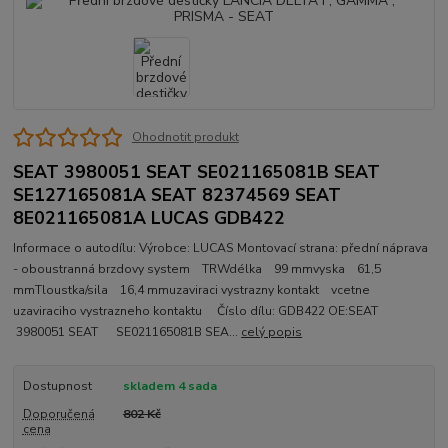
Ohodnotit produkt
SEAT 3980051 SEAT SE021165081B SEAT
SE127165081A SEAT 82374569 SEAT
8E021165081A LUCAS GDB422
Informace o autodílu: Výrobce: LUCAS Montovací strana: přední náprava
- oboustranná brzdovy system TRWdélka 99 mmvyska 61,5
mmTloustka/sila 16,4 mmuzaviraci vystrazny kontakt vcetne
uzaviraciho vystrazneho kontaktu Číslo dílu: GDB422 OE:SEAT
3980051 SEAT SE021165081B SEA...
celý popis
Dostupnost
skladem 4 sada
Doporučená
802 Kč
cena