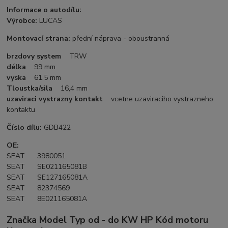
Informace o autodílu:
Výrobce:
LUCAS
Montovací strana:
přední náprava - oboustranná
brzdovy system
TRW
délka
99 mm
vyska
61,5 mm
Tloustka/sila
16,4 mm
uzaviraci vystrazny kontakt
vcetne uzaviraciho vystrazneho
kontaktu
Číslo dílu:
GDB422
OE:
SEAT 3980051
SEAT SE021165081B
SEAT SE127165081A
SEAT 82374569
SEAT 8E021165081A
Značka Model Typ od - do KW HP Kód motoru