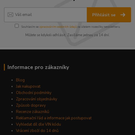
Přihlásit se
Souhlasím se
zpracováním osobních údajů
za účelem rozesílky newsletteru.
Můžete se kdykoli odhlásit. Zasíláme jednou za 14 dní.
Informace pro zákazníky
Blog
Jak nakupovat
Obchodní podmínky
Zpracování objednávky
Způsob dopravy
Recenze zákazníků
Reklamační řád a informace jak postupovat
Vyhledat díl dle VIN kódu
Vrácení zboží do 14 dnů