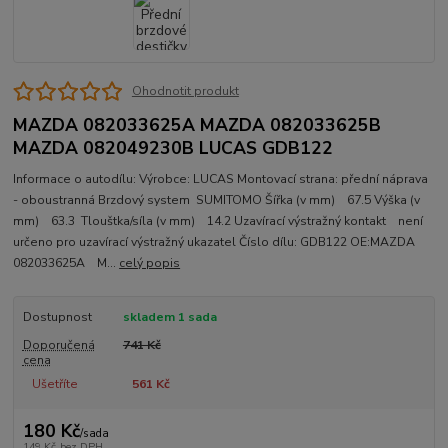
Ohodnotit produkt
MAZDA 082033625A MAZDA 082033625B
MAZDA 082049230B LUCAS GDB122
Informace o autodílu: Výrobce: LUCAS Montovací strana: přední náprava
- oboustranná Brzdový system SUMITOMO Šířka (v mm) 67.5 Výška (v
mm) 63.3 Tlouštka/síla (v mm) 14.2 Uzavírací výstražný kontakt není
určeno pro uzavírací výstražný ukazatel Číslo dílu: GDB122 OE:MAZDA
082033625A M...
celý popis
Dostupnost
skladem 1 sada
Doporučená
741 Kč
cena
Ušetříte
561 Kč
180 Kč
/
sada
149 Kč
bez DPH