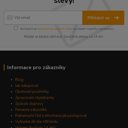
slevy!
Přihlásit se
Souhlasím se
zpracováním osobních údajů
za účelem rozesílky newsletteru.
Můžete se kdykoli odhlásit. Zasíláme jednou za 14 dní.
Informace pro zákazníky
Blog
Jak nakupovat
Obchodní podmínky
Zpracování objednávky
Způsob dopravy
Recenze zákazníků
Reklamační řád a informace jak postupovat
Vyhledat díl dle VIN kódu
Vrácení zboží do 14 dnů