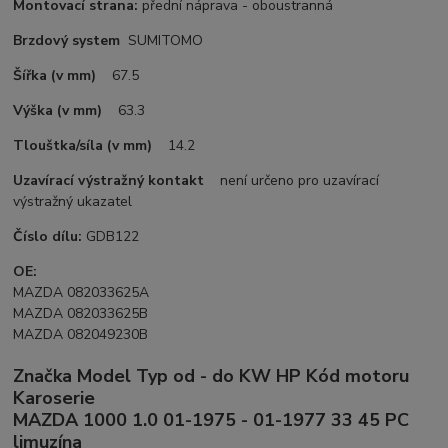
Montovací strana:
přední náprava - oboustranná
Brzdový system
SUMITOMO
Šířka (v mm)
67.5
Výška (v mm)
63.3
Tlouštka/síla (v mm)
14.2
Uzavírací výstražný kontakt
není určeno pro uzavírací
výstražný ukazatel
Číslo dílu:
GDB122
OE:
MAZDA 082033625A
MAZDA 082033625B
MAZDA 082049230B
Značka Model Typ od - do KW HP Kód motoru
Karoserie
MAZDA 1000 1.0 01-1975 - 01-1977 33 45 PC
limuzína