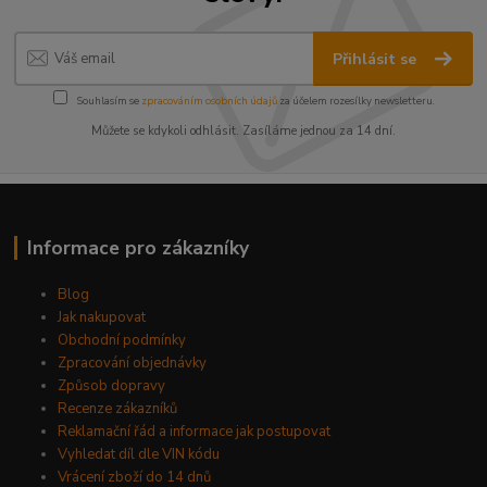
Přihlásit se
Souhlasím se
zpracováním osobních údajů
za účelem rozesílky newsletteru.
Můžete se kdykoli odhlásit. Zasíláme jednou za 14 dní.
Informace pro zákazníky
Blog
Jak nakupovat
Obchodní podmínky
Zpracování objednávky
Způsob dopravy
Recenze zákazníků
Reklamační řád a informace jak postupovat
Vyhledat díl dle VIN kódu
Vrácení zboží do 14 dnů