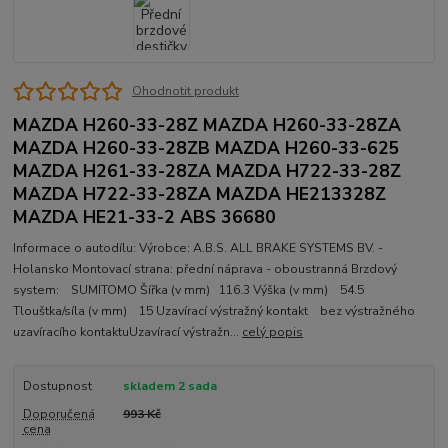
Ohodnotit produkt
MAZDA H260-33-28Z MAZDA H260-33-28ZA
MAZDA H260-33-28ZB MAZDA H260-33-625
MAZDA H261-33-28ZA MAZDA H722-33-28Z
MAZDA H722-33-28ZA MAZDA HE213328Z
MAZDA HE21-33-2 ABS 36680
Informace o autodílu: Výrobce: A.B.S. ALL BRAKE SYSTEMS BV. -
Holansko Montovací strana: přední náprava - oboustranná Brzdový
system: SUMITOMO Šířka (v mm) 116.3 Výška (v mm) 54.5
Tlouštka/síla (v mm) 15 Uzavírací výstražný kontakt bez výstražného
uzavíracího kontaktuUzavírací výstražn...
celý popis
Dostupnost
skladem 2 sada
Doporučená
993 Kč
cena