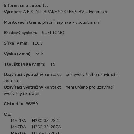
Informace o autodílu:
Výrobce:
A.B.S. ALL BRAKE SYSTEMS BV. - Holansko
Montovací strana:
přední náprava - oboustranná
Brzdový system:
SUMITOMO
Šířka (v mm)
116.3
Výška (v mm)
54.5
Tlouštka/síla (v mm)
15
Uzavírací výstražný kontakt
bez výstražného uzavíracího
kontaktu
Uzavírací výstražný kontakt
není určeno pro uzavírací
vystražný ukazatel
Číslo dílu:
36680
OE:
MAZDA H260-33-28Z
MAZDA H260-33-28ZA
MAZDA H260-33-28ZB