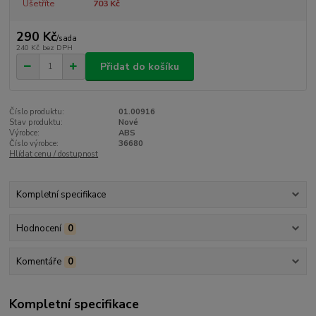
Ušetříte
703 Kč
290 Kč
/
sada
240 Kč
bez DPH
Přidat do košíku
Číslo produktu:
01.00916
Stav produktu:
Nové
Výrobce:
ABS
Číslo výrobce:
36680
Hlídat cenu / dostupnost
Kompletní specifikace
Hodnocení
0
Komentáře
0
Kompletní specifikace