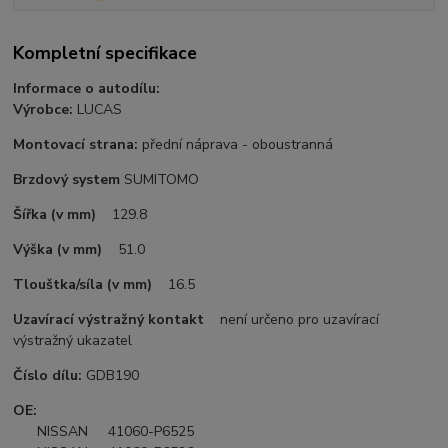
Kompletní specifikace
Informace o autodílu:
Výrobce:
LUCAS
Montovací strana:
přední náprava - oboustranná
Brzdový system
SUMITOMO
Šířka (v mm)
129.8
Výška (v mm)
51.0
Tlouštka/síla (v mm)
16.5
Uzavírací výstražný kontakt
není určeno pro uzavírací
výstražný ukazatel
Číslo dílu:
GDB190
OE:
NISSAN 41060-P6525