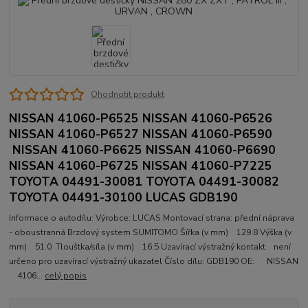
Ohodnotit produkt
NISSAN 41060-P6525 NISSAN 41060-P6526
NISSAN 41060-P6527 NISSAN 41060-P6590
NISSAN 41060-P6625 NISSAN 41060-P6690
NISSAN 41060-P6725 NISSAN 41060-P7225
TOYOTA 04491-30081 TOYOTA 04491-30082
TOYOTA 04491-30100 LUCAS GDB190
Informace o autodílu: Výrobce: LUCAS Montovací strana: přední náprava
- oboustranná Brzdový system SUMITOMO Šířka (v mm) 129.8 Výška (v
mm) 51.0 Tlouštka/síla (v mm) 16.5 Uzavírací výstražný kontakt není
určeno pro uzavírací výstražný ukazatel Číslo dílu: GDB190 OE: NISSAN
4106...
celý popis