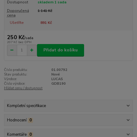
Dostupnost
skladem 1 sada
Doporučená
1 141 Kč
cena
Ušetříte
891 Kč
250 Kč
/
sada
207 Kč
bez DPH
Přidat do košíku
Číslo produktu:
01.00792
Stav produktu:
Nové
Výrobce:
LUCAS
Číslo výrobce:
GDB190
Hlídat cenu / dostupnost
Kompletní specifikace
Hodnocení
0
Komentáře
0