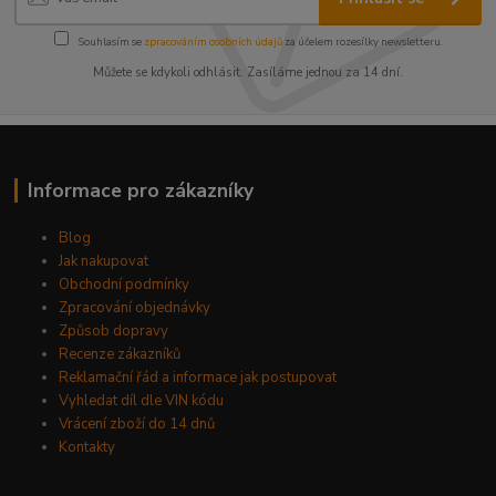
Souhlasím se
zpracováním osobních údajů
za účelem rozesílky newsletteru.
Můžete se kdykoli odhlásit. Zasíláme jednou za 14 dní.
Informace pro zákazníky
Blog
Jak nakupovat
Obchodní podmínky
Zpracování objednávky
Způsob dopravy
Recenze zákazníků
Reklamační řád a informace jak postupovat
Vyhledat díl dle VIN kódu
Vrácení zboží do 14 dnů
Kontakty