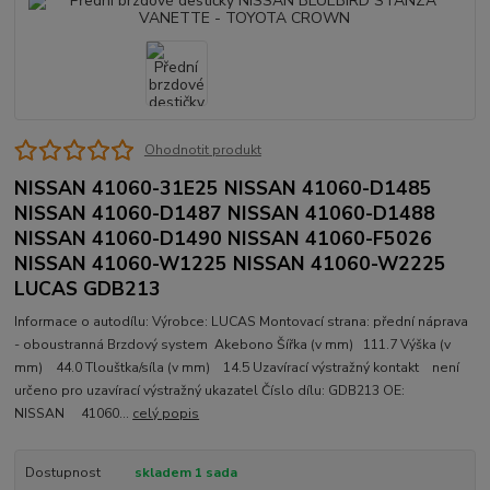
Ohodnotit produkt
NISSAN 41060-31E25 NISSAN 41060-D1485
NISSAN 41060-D1487 NISSAN 41060-D1488
NISSAN 41060-D1490 NISSAN 41060-F5026
NISSAN 41060-W1225 NISSAN 41060-W2225
LUCAS GDB213
Informace o autodílu: Výrobce: LUCAS Montovací strana: přední náprava
- oboustranná Brzdový system Akebono Šířka (v mm) 111.7 Výška (v
mm) 44.0 Tlouštka/síla (v mm) 14.5 Uzavírací výstražný kontakt není
určeno pro uzavírací výstražný ukazatel Číslo dílu: GDB213 OE:
NISSAN 41060...
celý popis
Dostupnost
skladem 1 sada