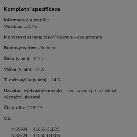
Kompletní specifikace
Informace o autodílu:
Výrobce:
LUCAS
Montovací strana:
přední náprava - oboustranná
Brzdový system
Akebono
Šířka (v mm)
111.7
Výška (v mm)
44.0
Tlouštka/síla (v mm)
14.5
Uzavírací výstražný kontakt
není určeno pro uzavírací
výstražný ukazatel
Číslo dílu:
GDB213
OE:
NISSAN 41060-31E25
NISSAN 41060-D1485