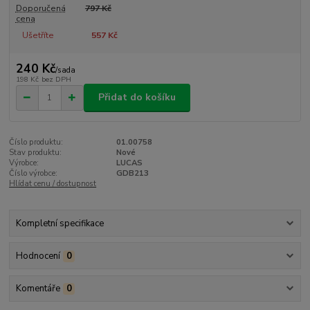
Doporučená
797 Kč
cena
Ušetříte
557 Kč
240 Kč
/
sada
198 Kč
bez DPH
Přidat do košíku
Číslo produktu:
01.00758
Stav produktu:
Nové
Výrobce:
LUCAS
Číslo výrobce:
GDB213
Hlídat cenu / dostupnost
Kompletní specifikace
Hodnocení
0
Komentáře
0