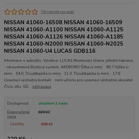
Ohodnotit produkt
NISSAN 41060-16508 NISSAN 41060-16509
NISSAN 41060-A1100 NISSAN 41060-A1125
NISSAN 41060-A1126 NISSAN 41060-A1185
NISSAN 41060-N2000 NISSAN 41060-N2025
NISSAN 41060-U4 LUCAS GDB116
Informace o autodílu: Výrobce: LUCAS Montovací strana: přední náprava
- oboustranná Brzdový system AKEBONO Šířka (v mm) 89.7 Výška (v
mm) 54.0 Tlouštka/síla (v mm) 11.0 Tlouštka/síla (v mm) 17.8
Uzavírací výstražný kontakt není určeno pro uzavírací výstražný ukazatel
Číslo dílu: GD...
celý popis
Dostupnost
skladem 1 sada
Doporučená
828 Kč
cena
Ušetříte
608 Kč
220 Kč