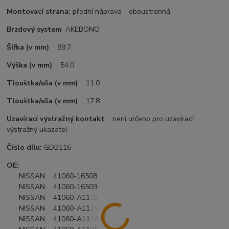
Montovací strana:
přední náprava - oboustranná
Brzdový system
AKEBONO
Šířka (v mm)
89.7
Výška (v mm)
54.0
Tlouštka/síla (v mm)
11.0
Tlouštka/síla (v mm)
17.8
Uzavírací výstražný kontakt
není určeno pro uzavírací
výstražný ukazatel
Číslo dílu:
GDB116
OE:
NISSAN 41060-16508
NISSAN 41060-16509
NISSAN 41060-A1100
NISSAN 41060-A1125
NISSAN 41060-A1126