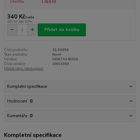
Ušetříte
1 016 Kč
340 Kč
/
sada
281 Kč
bez DPH
Přidat do košíku
Číslo produktu:
01.00594
Stav produktu:
Nové
Výrobce:
HERTH+BUSS
Číslo výrobce:
J3602063
Hlídat cenu / dostupnost
Kompletní specifikace
Hodnocení
0
Komentáře
0
Kompletní specifikace