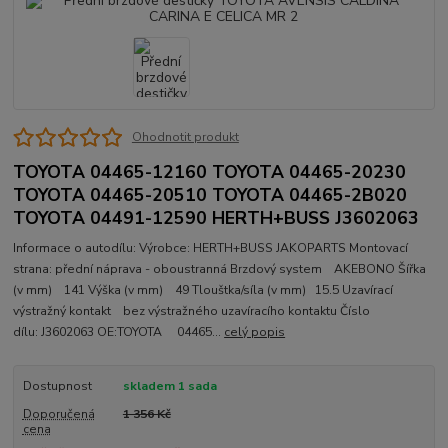
Ohodnotit produkt
TOYOTA 04465-12160 TOYOTA 04465-20230
TOYOTA 04465-20510 TOYOTA 04465-2B020
TOYOTA 04491-12590 HERTH+BUSS J3602063
Informace o autodílu: Výrobce: HERTH+BUSS JAKOPARTS Montovací
strana: přední náprava - oboustranná Brzdový system AKEBONO Šířka
(v mm) 141 Výška (v mm) 49 Tlouštka/síla (v mm) 15.5 Uzavírací
výstražný kontakt bez výstražného uzavíracího kontaktu Číslo
dílu: J3602063 OE:TOYOTA 04465...
celý popis
Dostupnost
skladem 1 sada
Doporučená
1 356 Kč
cena