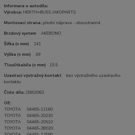
Informace o autodílu:
Výrobce:
HERTH+BUSS JAKOPARTS
Montovací strana:
přední náprava - oboustranná
Brzdový system
AKEBONO
Šířka (v mm)
141
Výška (v mm)
49
Tlouštka/síla (v mm)
15.5
Uzavírací výstražný kontakt
bez výstražného uzavíracího
kontaktu
Číslo dílu:
J3602063
OE:
TOYOTA 04465-12160
TOYOTA 04465-20230
TOYOTA 04465-20510
TOYOTA 04465-2B020
TOYOTA 04491-12590