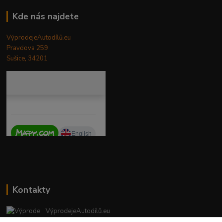
Kde nás najdete
VýprodejeAutodílů.eu
Pravdova 259
Sušice, 34201
Kontakty
VýprodejeAutodílů.eu
+420 792 217 851