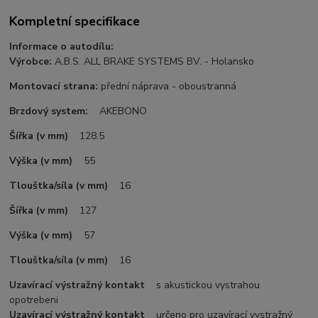
Kompletní specifikace
Informace o autodílu:
Výrobce:
A.B.S. ALL BRAKE SYSTEMS BV. - Holansko
Montovací strana:
přední náprava - oboustranná
Brzdový system:
AKEBONO
Šířka (v mm)
128.5
Výška (v mm)
55
Tlouštka/síla (v mm)
16
Šířka (v mm)
127
Výška (v mm)
57
Tlouštka/síla (v mm)
16
Uzavírací výstražný kontakt
s akustickou vystrahou
opotrebeni
Uzavírací výstražný kontakt
určeno pro uzavírací vystražný