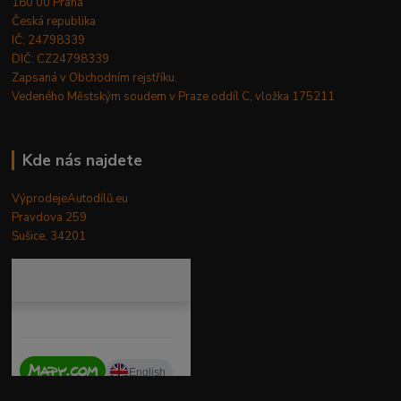
180 00 Praha
Česká republika
IČ: 24798339
DIČ: CZ24798339
Zapsaná v Obchodním rejstříku.
Vedeného Městským soudem v Praze oddíl C, vložka 175211
Kde nás najdete
VýprodejeAutodílů.eu
Pravdova 259
Sušice, 34201