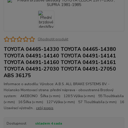
Ohodnotit produkt
TOYOTA 04465-14330 TOYOTA 04465-14380
TOYOTA 04491-14140 TOYOTA 04491-14141
TOYOTA 04491-14160 TOYOTA 04491-14161
TOYOTA 04491-27030 TOYOTA 04491-27050
ABS 36175
Informace o autodílu: Výrobce: A.B.S. ALL BRAKE SYSTEMS BV. -
Holansko Montovací strana: přední náprava - oboustranná Brzdový
system: AKEBONO Šířka (v mm) 128.5 Výška (v mm) 55 Tlouštka/síla
(v mm) 16 Šířka (v mm) 127 Výška (v mm) 57 Tlouštka/síla (v mm) 16
Uzavírací výstražn...
celý popis
Dostupnost
skladem 4 sada