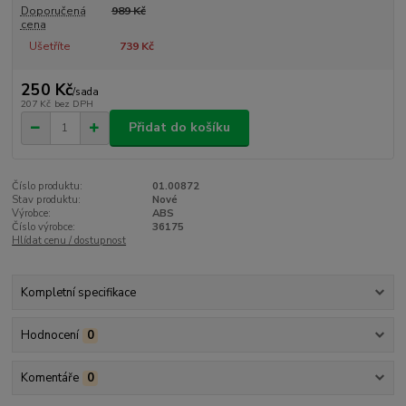
Doporučená
989 Kč
cena
Ušetříte
739 Kč
250 Kč
/
sada
207 Kč
bez DPH
Přidat do košíku
Číslo produktu:
01.00872
Stav produktu:
Nové
Výrobce:
ABS
Číslo výrobce:
36175
Hlídat cenu / dostupnost
Kompletní specifikace
Hodnocení
0
Komentáře
0