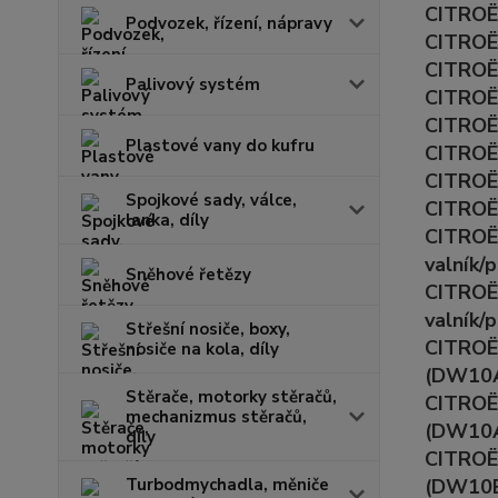
CITROËN
Podvozek, řízení, nápravy
CITROËN
CITROË
Palivový systém
CITROËN
CITROË
Plastové vany do kufru
CITROË
CITROË
Spojkové sady, válce,
CITROËN
lanka, díly
CITROËN
valník/
Sněhové řetězy
CITROËN
valník/
Střešní nosiče, boxy,
CITROËN
nosiče na kola, díly
(DW10A
Stěrače, motorky stěračů,
CITROËN
mechanizmus stěračů,
(DW10A
díly
CITROËN
Turbodmychadla, měniče
(DW10B