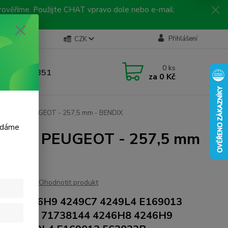
 prověříme. Použijte CHAT vpravo dole nebo e-mail:
Kontakty
Přihlášení
CZK
ická linka
0
ks
 792 217 851
za
0 Kč
, 9-16 hod.)
 - FIAT - PEUGEOT - 257,5 mm - BENDIX
m dáme
 FIAT - PEUGEOT - 257,5 mm
Ohodnotit produkt
6H8 4246H9 4249C7 4249L4 E169013
6323080 71738144 4246H8 4246H9