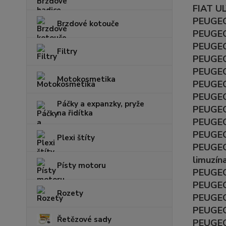
FIAT UL
PEUGEOT
Brzdové kotouče
PEUGEOT
PEUGEOT
Filtry
PEUGEO
PEUGEO
Motokosmetika
PEUGEO
PEUGEO
Páčky a expanzky, pryže
PEUGEO
na řidítka
PEUGEOT
PEUGEO
Plexi štíty
PEUGEO
limuzín
Písty motoru
PEUGEO
PEUGEOT
Rozety
PEUGEOT
PEUGEOT
Řetězové sady
PEUGEOT