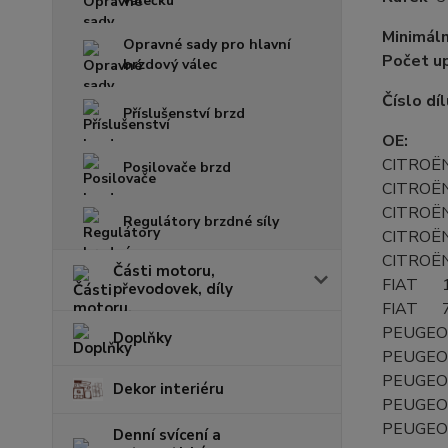
válečku
Minimáln
Opravné sady pro hlavní
Počet u
brzdový válec
Číslo dí
Příslušenství brzd
OE:
CITRO
Posilovače brzd
CITRO
CITRO
Regulátory brzdné síly
CITRO
CITRO
Části motoru,
FIAT 1
převodovek, díly
FIAT 
PEUGE
Doplňky
PEUGE
PEUGE
Dekor interiéru
PEUGE
PEUGE
Denní svícení a