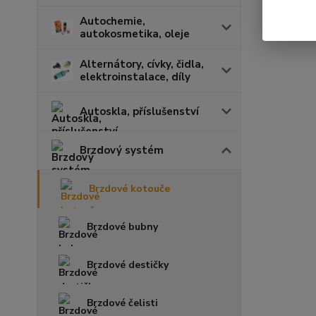
Autochemie,
autokosmetika, oleje
Alternátory, cívky, čidla,
elektroinstalace, díly
Autoskla, příslušenství
Brzdový systém
Brzdové kotouče
Brzdové bubny
Brzdové destičky
Brzdové čelisti