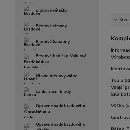
Brzdové válečky
Kompl
Brzdové třmeny
Komple
Brzdové kapaliny
Informac
Brzdové hadičky, Vakuová
Výrobce
hadice
Montovac
Hlavní brzdový válec
Typ brz
Vnější p
Lanka ruční brzdy
Síla ko
Výška
(
Opravné sady brzdového
třmenu
Centrova
Opravné sady brzdového
Ráfek
5