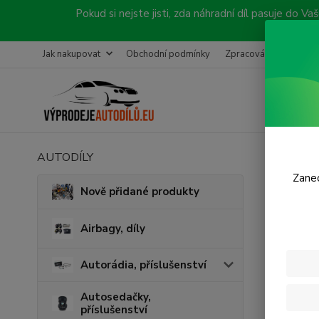
Pokud si nejste jisti, zda náhradní díl pasuje do
Jak nakupovat
Obchodní podmínky
Zpracování objednávk
AUTODÍLY
Úvod
B
Zanec
Před
Nově přidané produkty
- BE
Airbagy, díly
Autorádia, příslušenství
Autosedačky,
příslušenství