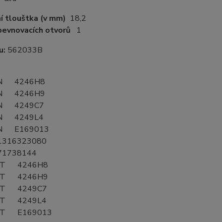
í tlouštka (v mm)
18,2
pevnovacích otvorů
1
lu:
562033B
ËN 4246H8
ËN 4246H9
ËN 4249C7
ËN 4249L4
ËN E169013
316323080
71738144
OT 4246H8
OT 4246H9
OT 4249C7
OT 4249L4
OT E169013