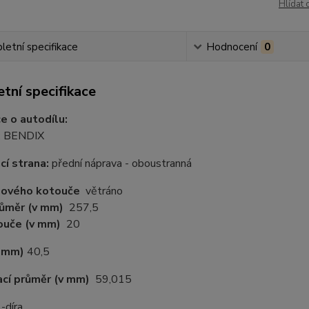
Hlídat 
etní specifikace
Hodnocení
0
tní specifikace
e o autodílu:
:
BENDIX
í strana:
přední náprava - oboustranná
dového kotouče
větráno
růměr
(v mm)
257,5
touče
(v mm)
20
v mm)
40,5
cí průměr
(v mm)
59,015
 -díra