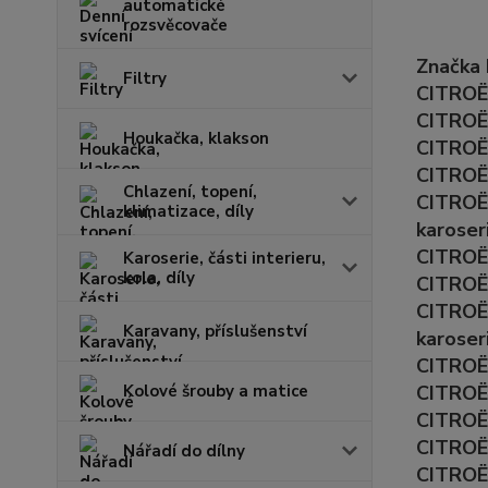
automatické
rozsvěcovače
Značka
Filtry
CITROËN
CITROËN
Houkačka, klakson
CITROËN
CITROËN
Chlazení, topení,
CITROËN
klimatizace, díly
karoser
CITROËN
Karoserie, části interieru,
kola, díly
CITROËN
CITROË
Karavany, příslušenství
karoser
CITROËN
Kolové šrouby a matice
CITROËN
CITROËN
CITROËN
Nářadí do dílny
CITROËN