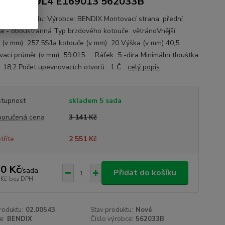
9C7 4249L4 E169013 562033B
ace o autodílu: Výrobce: BENDIX Montovací strana: přední
a - oboustranná Typ brzdového kotouče větránoVnější
 (v mm) 257,5Síla kotouče (v mm) 20 Výška (v mm) 40,5
vací průměr (v mm) 59,015 Ráfek 5 -díra Minimální tlouštka
 18,2 Počet upevnovacích otvorů 1 Č...
celý popis
tupnost
skladem 5 sada
oručená cena
3 141 Kč
tříte
2 551 Kč
0 Kč
/
sada
Přidat do košíku
 Kč
bez DPH
roduktu:
02.00543
Stav produktu:
Nové
e:
BENDIX
Číslo výrobce:
562033B