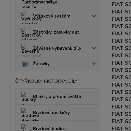
tlaku, díly
FIAT SC
FIAT S
Výfukový systém
FIAT S
FIAT S
Zástrčky, zásuvky aut
FIAT S
FIAT S
FIAT S
Závěsné vybavení, díly
FIAT S
FIAT S
Žárovky
FIAT SC
FIAT SC
ČTYŘKOLKY, MOTORKY, DÍLY
FIAT SC
FIAT SC
Blinkry a přední světla
FIAT SC
FIAT SC
Brzdové destičky
FIAT SC
FIAT SC
FIAT S
Brzdové hadice