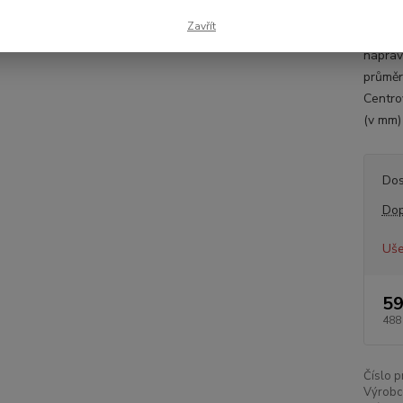
424
Zavřít
Inform
náprav
průměr
Centro
(v mm)
Dos
Dop
Uše
59
488
Číslo p
Výrobc