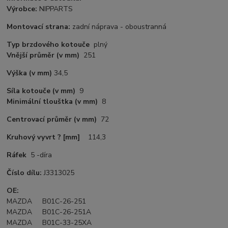
Výrobce:
NIPPARTS
Montovací strana:
zadní náprava - oboustranná
Typ brzdového kotouče
plný
Vnější průměr
(v mm)
251
Výška
(v mm)
34,5
Síla kotouče
(v mm)
9
Minimální tlouštka (v mm)
8
Centrovací průměr
(v mm)
72
Kruhový vyvrt ? [mm]
114,3
Ráfek
5 -díra
Číslo dílu:
J3313025
OE:
MAZDA B01C-26-251
MAZDA B01C-26-251A
MAZDA B01C-33-25XA