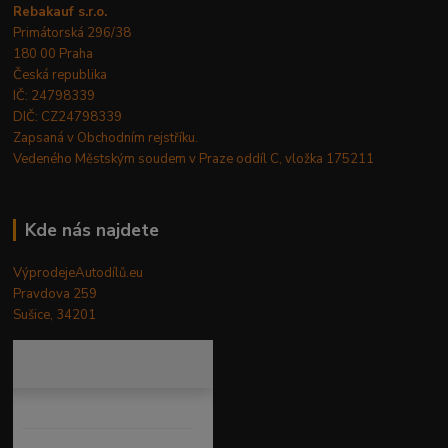
Rebakauf s.r.o.
Primátorská 296/38
180 00 Praha
Česká republika
IČ: 24798339
DIČ: CZ24798339
Zapsaná v Obchodním rejstříku.
Vedeného Městským soudem v Praze oddíl C, vložka 175211
Kde nás najdete
VýprodejeAutodílů.eu
Pravdova 259
Sušice, 34201