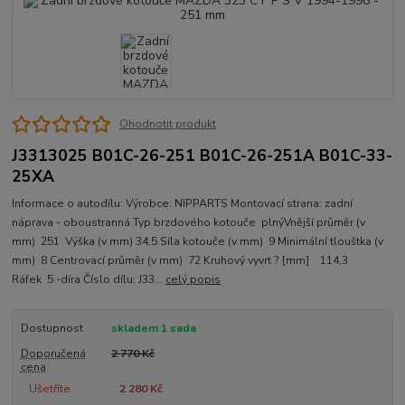
Ohodnotit produkt
J3313025 B01C-26-251 B01C-26-251A B01C-33-
25XA
Informace o autodílu: Výrobce: NIPPARTS Montovací strana: zadní
náprava - oboustranná Typ brzdového kotouče plnýVnější průměr (v
mm) 251 Výška (v mm) 34,5 Síla kotouče (v mm) 9 Minimální tlouštka (v
mm) 8 Centrovací průměr (v mm) 72 Kruhový vyvrt ? [mm] 114,3
Ráfek 5 -díra Číslo dílu: J33...
celý popis
Dostupnost
skladem 1 sada
Doporučená
2 770 Kč
cena
Ušetříte
2 280 Kč