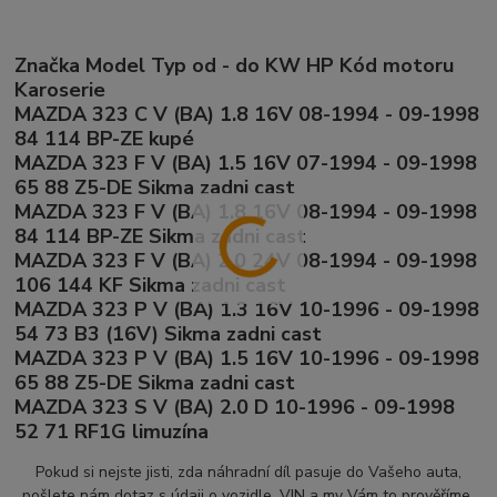
Značka Model Typ od - do KW HP Kód motoru
Karoserie
MAZDA 323 C V (BA) 1.8 16V 08-1994 - 09-1998
84 114 BP-ZE kupé
MAZDA 323 F V (BA) 1.5 16V 07-1994 - 09-1998
65 88 Z5-DE Sikma zadni cast
MAZDA 323 F V (BA) 1.8 16V 08-1994 - 09-1998
84 114 BP-ZE Sikma zadni cast
MAZDA 323 F V (BA) 2.0 24V 08-1994 - 09-1998
106 144 KF Sikma zadni cast
MAZDA 323 P V (BA) 1.3 16V 10-1996 - 09-1998
54 73 B3 (16V) Sikma zadni cast
MAZDA 323 P V (BA) 1.5 16V 10-1996 - 09-1998
65 88 Z5-DE Sikma zadni cast
MAZDA 323 S V (BA) 2.0 D 10-1996 - 09-1998
52 71 RF1G limuzína
Pokud si nejste jisti, zda náhradní díl pasuje do Vašeho auta,
pošlete nám dotaz s údaji o vozidle, VIN a my Vám to prověříme.