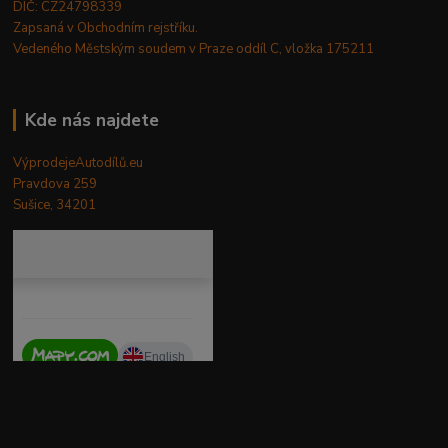
DIČ: CZ24798339
Zapsaná v Obchodním rejstříku.
Vedeného Městským soudem v Praze oddíl C, vložka 175211
Kde nás najdete
VýprodejeAutodílů.eu
Pravdova 259
Sušice, 34201