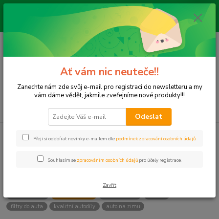
Pokud si nejste jisti, zda náhradní díl pasuje do Vašeho auta, pošlete nám
dotaz s údaji o vozidle, VIN a my Vám to prověříme. Použijte CHAT
vpravo dole nebo e-mail: vyprodejeautodilu@centrum.cz
0
ks
+420 792 217 851
CZK
za
0 Kč
(Po-Pá, 9-16 hod.)
Ať vám nic neuteče!!
Menu
Zanechte nám zde svůj e-mail pro registraci do newsletteru a my
vám dáme vědět, jakmile zveřejníme nové produkty!!!
Hledat
Odeslat
Přeji si odebírat novinky e-mailem dle
podmínek zpracování osobních údajů
.
Kategorie blogu
Souhlasím se
zpracováním osobních údajů
pro účely registrace.
Štítky blogu
Zavřít
výměna brzd
Jak nakupovat
Výměna oleje
údržba
filtry do auta
kvalitní autodíly
auto na zimu