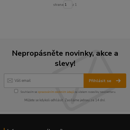
strana
z 1
Nepropásněte novinky, akce a
slevy!
Přihlásit se
Souhlasím se
zpracováním osobních údajů
za účelem rozesílky newsletteru.
Můžete se kdykoli odhlásit. Zasíláme jednou za 14 dní.