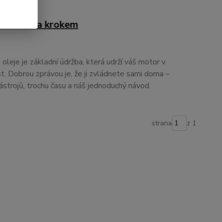
: krok za krokem
eje je základní údržba, která udrží váš motor v
st. Dobrou zprávou je, že ji zvládnete sami doma –
nástrojů, trochu času a náš jednoduchý návod.
strana
z 1