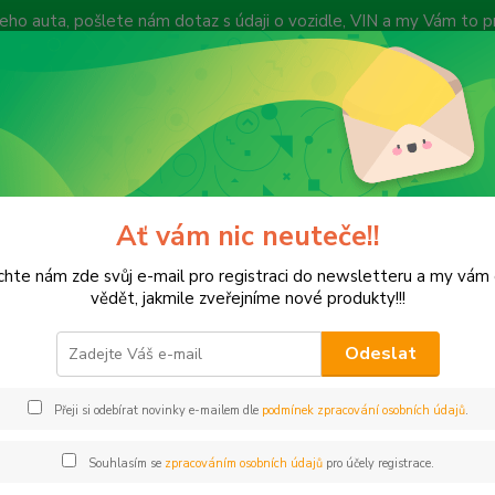
 Vašeho auta, pošlete nám dotaz s údaji o vozidle, VIN a my Vám to
vyprodejeautodilu@centrum.cz
y
Způsob dopravy
Recenze zákazníků
Vyhledat díl dle VIN kódu
Zákazn
Hledat
+420
(Po-Pá
Ať vám nic neuteče!!
Blog
hte nám zde svůj e-mail pro registraci do newsletteru a my vá
vědět, jakmile zveřejníme nové produkty!!!
Odeslat
ovější články
Přeji si odebírat novinky e-mailem dle
podmínek zpracování osobních údajů
.
Souhlasím se
zpracováním osobních údajů
pro účely registrace.