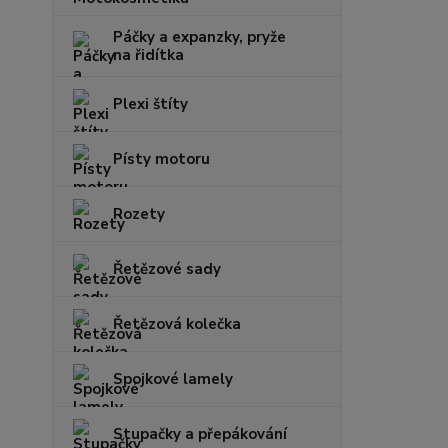
Páčky a expanzky, pryže
na řidítka
Plexi štíty
Písty motoru
Rozety
Řetězové sady
Řetězová kolečka
Spojkové lamely
Stupačky a přepákování