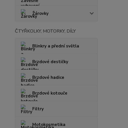
Žárovky
ČTYŘKOLKY, MOTORKY, DÍLY
Blinkry a přední světla
Brzdové destičky
Brzdové hadice
Brzdové kotouče
Filtry
Motokosmetika