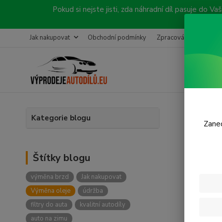
Pokud si nejste jisti, zda náhradní díl pasuje do
Jak nakupovat
Obchodní podmínky
Zpracování objednávk
Úvod
Kategorie blogu
Zanec
Blog
Štítky blogu
výměna brzd
Jak nakupovat
Nejn
Výměna oleje
údržba
filtry do auta
kvalitní autodíly
auto na zimu