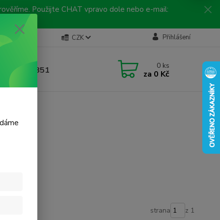
 prověříme. Použijte CHAT vpravo dole nebo e-mail:
Kontakty
Přihlášení
CZK
ická linka
0
ks
 792 217 851
za
0 Kč
, 9-16 hod.)
m dáme
strana
z 1