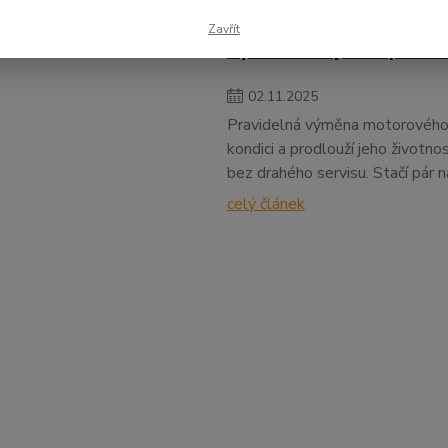
Zavřít
Výměna oleje svépomocí
02
.
11
.
2025
Pravidelná výměna motorového ol
kondici a prodlouží jeho životno
bez drahého servisu. Stačí pár 
celý článek