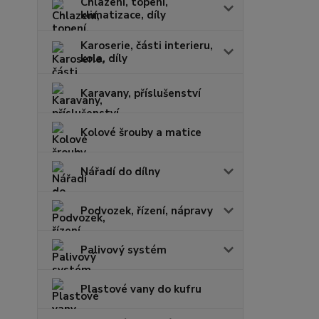
Chlazení, topení,
klimatizace, díly
Karoserie, části interieru,
kola, díly
Karavany, příslušenství
Kolové šrouby a matice
Nářadí do dílny
Podvozek, řízení, nápravy
Palivový systém
Plastové vany do kufru