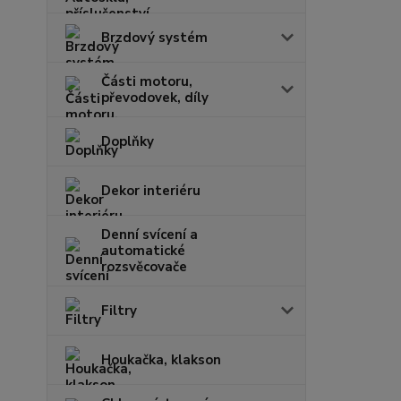
Brzdový systém
Části motoru,
převodovek, díly
Doplňky
Dekor interiéru
Denní svícení a
automatické
rozsvěcovače
Filtry
Houkačka, klakson