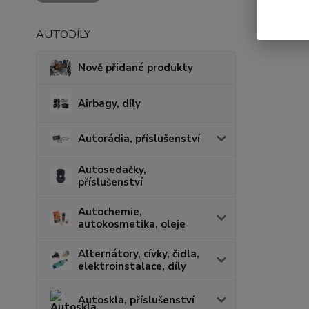
AUTODÍLY
Nově přidané produkty
Airbagy, díly
Autorádia, příslušenství
Autosedačky,
příslušenství
Autochemie,
autokosmetika, oleje
Alternátory, cívky, čidla,
elektroinstalace, díly
Autoskla, příslušenství