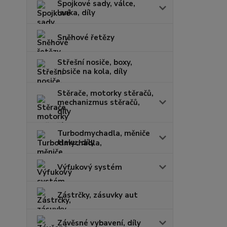
Spojkové sady, válce,
lanka, díly
Sněhové řetězy
Střešní nosiče, boxy,
nosiče na kola, díly
Stěrače, motorky stěračů,
mechanizmus stěračů,
díly
Turbodmychadla, měniče
tlaku, díly
Výfukový systém
Zástrčky, zásuvky aut
Závěsné vybavení, díly