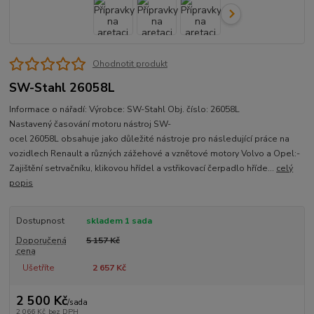
Ohodnotit produkt
SW-Stahl 26058L
Informace o nářadí: Výrobce: SW-Stahl Obj. číslo: 26058L
Nastavený časování motoru nástroj SW-
ocel 26058L obsahuje jako důležité nástroje pro následující práce na
vozidlech Renault a různých zážehové a vznětové motory Volvo a Opel:-
Zajištění setrvačníku, klikovou hřídel a vstřikovací čerpadlo hříde...
celý
popis
Dostupnost
skladem 1 sada
Doporučená
5 157 Kč
cena
Ušetříte
2 657 Kč
2 500 Kč
/
sada
2 066 Kč
bez DPH