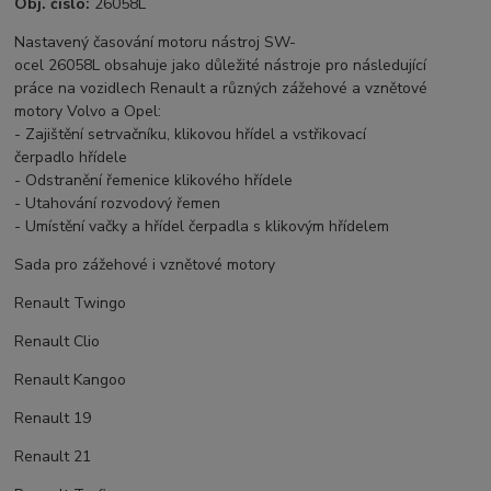
Obj. číslo:
26058L
Nastavený časování motoru nástroj SW-
ocel 26058L obsahuje jako důležité nástroje pro následující
práce na vozidlech Renault a různých zážehové a vznětové
motory Volvo a Opel:
- Zajištění setrvačníku, klikovou hřídel a vstřikovací
čerpadlo hřídele
- Odstranění řemenice klikového hřídele
- Utahování rozvodový řemen
- Umístění vačky a hřídel čerpadla s klikovým hřídelem
Sada pro zážehové i vznětové motory
Renault Twingo
Renault Clio
Renault Kangoo
Renault 19
Renault 21