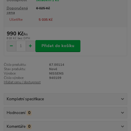
Dostupnost
skladem 1 ks
Doporučená
6 025 Kč
cena
Ušetříte
5 035 Kč
990 Kč
/
ks
818 Kč
bez DPH
Přidat do košíku
Číslo produktu:
67.00114
Stav produktu:
Nové
Výrobce:
NISSENS
Číslo výrobce:
940109
Hlídat cenu / dostupnost
Kompletní specifikace
Hodnocení
0
Komentáře
0