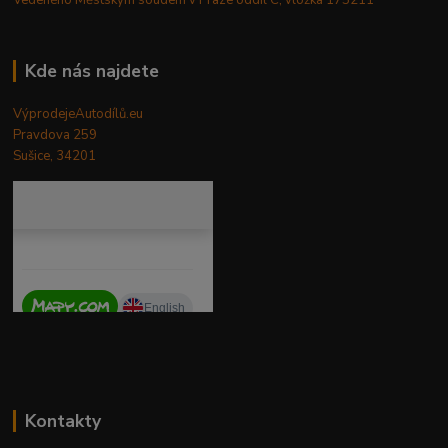
Vedeného Městským soudem v Praze oddíl C, vložka 175211
Kde nás najdete
VýprodejeAutodílů.eu
Pravdova 259
Sušice, 34201
Kontakty