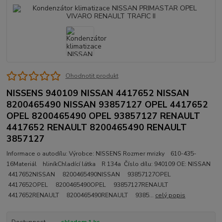
Ohodnotit produkt
NISSENS 940109 NISSAN 4417652 NISSAN
8200465490 NISSAN 93857127 OPEL 4417652
OPEL 8200465490 OPEL 93857127 RENAULT
4417652 RENAULT 8200465490 RENAULT
3857127
Informace o autodílu: Výrobce: NISSENS Rozmer mrizky 610-435-
16Materiál hliníkChladící látka R 134a Číslo dílu: 940109 OE: NISSAN
4417652NISSAN 8200465490NISSAN 93857127OPEL
4417652OPEL 8200465490OPEL 93857127RENAULT
4417652RENAULT 8200465490RENAULT 9385...
celý popis