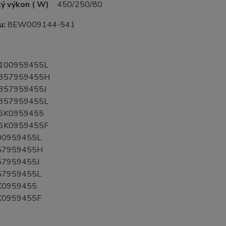
ý výkon ( W)
450/250/80
u:
8EW009144-541
00959455L
57959455H
57959455J
57959455L
K0959455
K0959455F
0959455L
7959455H
7959455J
7959455L
0959455
0959455F