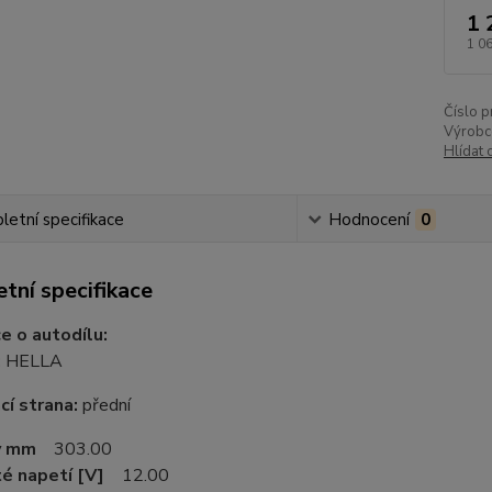
1 
1 0
Číslo p
Výrobc
Hlídat 
etní specifikace
Hodnocení
0
tní specifikace
e o autodílu:
:
HELLA
í strana:
přední
 v mm
303.00
é napetí [V]
12.00