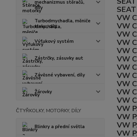
SEAT 
mechanizmus stěračů,
díly
SEAT 
VW CA
Turbodmychadla, měniče
VW CA
tlaku, díly
VW CA
VW CA
Výfukový systém
VW CA
VW CA
Zástrčky, zásuvky aut
VW CA
VW CA
Závěsné vybavení, díly
VW CA
VW CA
Žárovky
VW C
VW P
ČTYŘKOLKY, MOTORKY, DÍLY
VW P
VW P
Blinkry a přední světla
VW PA