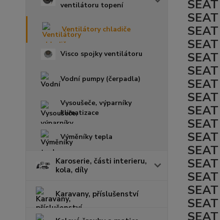
SEAT 
ventilátoru topení
SEAT 
SEAT 
Ventilátory chladiče
SEAT 
Visco spojky ventilátoru
SEAT 
SEAT 
Vodní pumpy (čerpadla)
SEAT 
SEAT 
Vysoušeče, výparníky
SEAT 
klimatizace
SEAT 
SEAT 
Výměníky tepla
SEAT 
SEAT 
Karoserie, části interieru,
kola, díly
SEAT 
SEAT 
Karavany, příslušenství
SEAT 
SEAT 