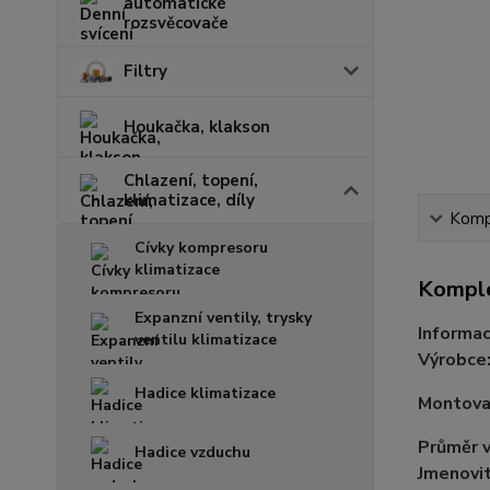
automatické
rozsvěcovače
Filtry
Houkačka, klakson
Chlazení, topení,
klimatizace, díly
Kompl
Cívky kompresoru
klimatizace
Komple
Expanzní ventily, trysky
Informac
ventilu klimatizace
Výrobce
Hadice klimatizace
Montovac
Průměr
Hadice vzduchu
Jmenovit