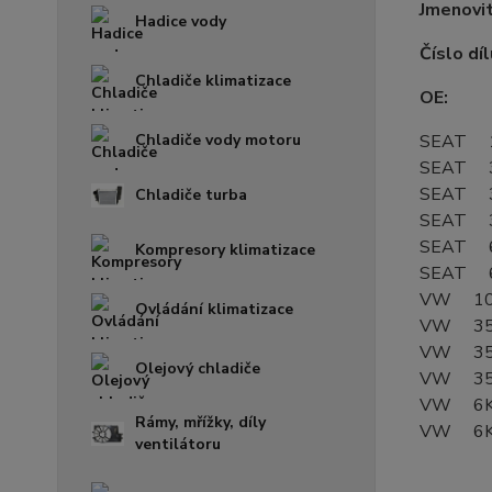
Jmenovit
Hadice vody
Číslo díl
Chladiče klimatizace
OE:
Chladiče vody motoru
SEAT 1
SEAT 3
SEAT 3
Chladiče turba
SEAT 3
SEAT 6
Kompresory klimatizace
SEAT 6
VW 10
Ovládání klimatizace
VW 35
VW 35
Olejový chladiče
VW 35
VW 6K
Rámy, mřížky, díly
VW 6K
ventilátoru