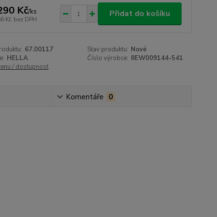
290 Kč
/
ks
Přidat do košíku
66 Kč
bez DPH
roduktu:
67.00117
Stav produktu:
Nové
e:
HELLA
Číslo výrobce:
8EW009144-541
cenu / dostupnost
Komentáře
0