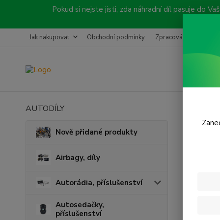
Pokud si nejste jisti, zda náhradní díl pasuje do
Jak nakupovat
Obchodní podmínky
Zpracování objednávk
AUTODÍLY
Úvod
C
Zanec
Saha
Nově přidané produkty
PAS
Airbagy, díly
Autorádia, příslušenství
Autosedačky,
příslušenství