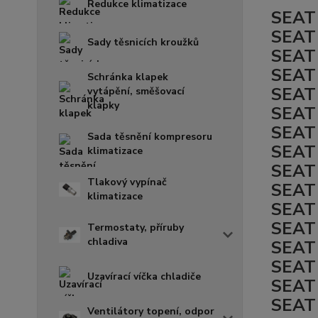
Redukce klimatizace
SEAT 
SEAT 
Sady těsnicích kroužků
SEAT 
SEAT 
Schránka klapek
SEAT 
vytápění, směšovací
klapky
SEAT 
SEAT 
Sada těsnění kompresoru
SEAT
klimatizace
SEAT
Tlakový vypínač
SEAT
klimatizace
SEAT
SEAT
Termostaty, příruby
chladiva
SEAT
SEAT 
Uzavírací víčka chladiče
SEAT 
SEAT 
Ventilátory topení, odpor