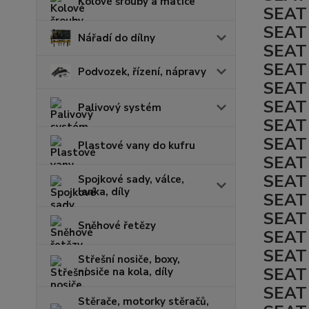
Kolové šrouby a matice
SEAT 
SEAT 
Nářadí do dílny
SEAT 
SEAT 
Podvozek, řízení, nápravy
SEAT 
SEAT 
Palivový systém
SEAT 
SEAT 
Plastové vany do kufru
SEAT 
SEAT 
Spojkové sady, válce,
lanka, díly
SEAT 
SEAT 
Sněhové řetězy
SEAT 
SEAT 
Střešní nosiče, boxy,
SEAT 
nosiče na kola, díly
SEAT 
Stěrače, motorky stěračů,