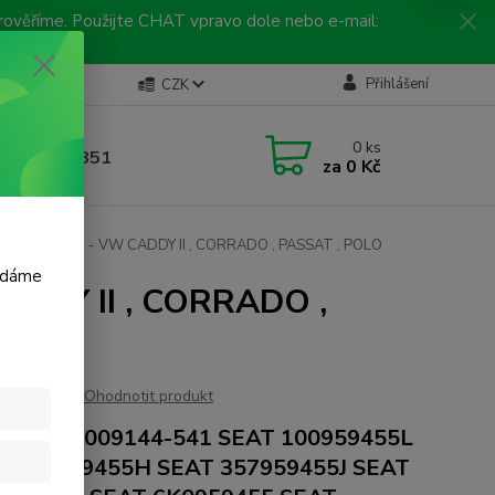
 prověříme. Použijte CHAT vpravo dole nebo e-mail:
Kontakty
Přihlášení
CZK
ická linka
0
ks
 792 217 851
za
0 Kč
, 9-16 hod.)
chladiče SEAT - VW CADDY II , CORRADO , PASSAT , POLO
m dáme
CADDY II , CORRADO ,
Ohodnotit produkt
LA 8EW009144-541 SEAT 100959455L
T 357959455H SEAT 357959455J SEAT