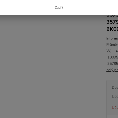
357
6K0
Zavřít
357
357
6K0
Inform
Průměr
W) 45
1009
3579
celý p
Dos
Dop
Uše