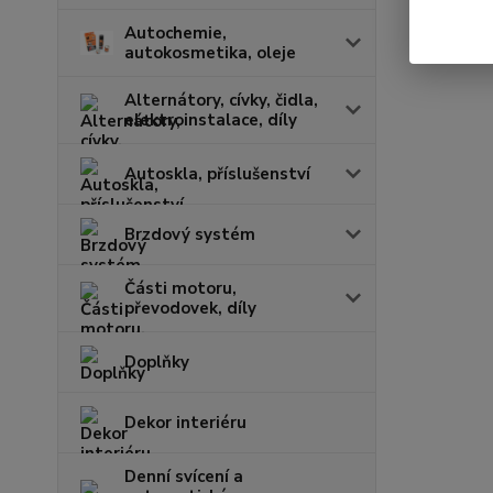
Autochemie,
autokosmetika, oleje
Alternátory, cívky, čidla,
elektroinstalace, díly
Autoskla, příslušenství
Brzdový systém
Části motoru,
převodovek, díly
Doplňky
Dekor interiéru
Denní svícení a