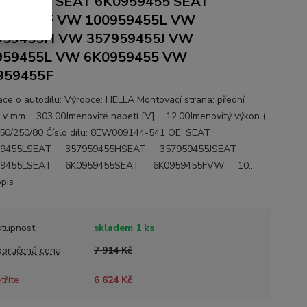
959455L SEAT 6K0959455 SEAT
959455F VW 100959455L VW
959455H VW 357959455J VW
959455L VW 6K0959455 VW
959455F
ace o autodílu: Výrobce: HELLA Montovací strana: přední
 v mm 303.00Jmenovité napetí [V] 12.00Jmenovitý výkon (
0/250/80 Číslo dílu: 8EW009144-541 OE: SEAT
59455LSEAT 357959455HSEAT 357959455JSEAT
59455LSEAT 6K0959455SEAT 6K0959455FVW 10...
opis
tupnost
skladem 1 ks
oručená cena
7 914 Kč
tříte
6 624 Kč