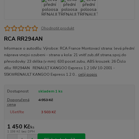
Ohodnotit produkt
RCA RR294AN
Informace o autodílu: Výrobce: RCA France Montovací strana: levá přední
náprava vnejsi ozubeni - strana u kola: 21 vnitř.zub,dif.strana,spoj.do
převodovky: 23 délka (v mm): 630 pocet zubu, ABS krouzek: 26 Číslo
dílu: RR294AN RENAULT KANGOO Express 1.2 16V 10-2001 -
55KWRENAULT KANGOO Express 1.2 0...
celý popis
Dostupnost
skladem 1 ks
Doporučená
4 953 Kč
cena
Ušetříte
3 503 Kč
1 450 Kč
/
ks
1 198 Kč
bez DPH