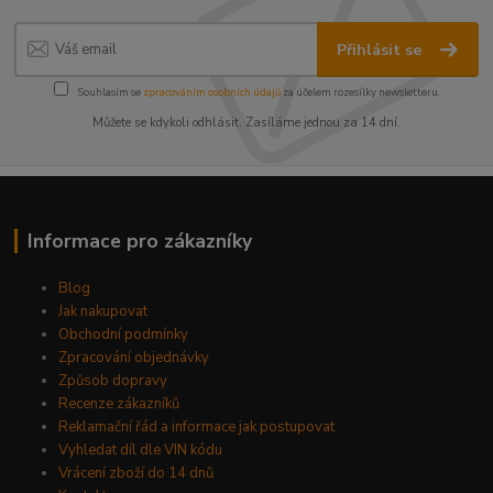
Přihlásit se
Souhlasím se
zpracováním osobních údajů
za účelem rozesílky newsletteru.
Můžete se kdykoli odhlásit. Zasíláme jednou za 14 dní.
Informace pro zákazníky
Blog
Jak nakupovat
Obchodní podmínky
Zpracování objednávky
Způsob dopravy
Recenze zákazníků
Reklamační řád a informace jak postupovat
Vyhledat díl dle VIN kódu
Vrácení zboží do 14 dnů