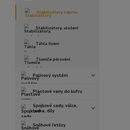
Stabilizátory náprav
Stabilizátory, uložení
Táhla řízení
Tlumiče pérování
Palivový systém
Plastové vany do kufru
Spojkové sady, válce,
lanka, díly
Sněhové řetězy