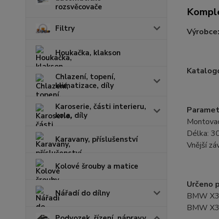
rozsvěcovače
Komple
Filtry
Výrobce
Houkačka, klakson
Katalogo
Chlazení, topení,
klimatizace, díly
Karoserie, části interieru,
Paramet
kola, díly
Montovací
Délka: 
Karavany, příslušenství
Vnější z
Kolové šrouby a matice
Určeno p
Nářadí do dílny
BMW X3 
BMW X3 
Podvozek, řízení, nápravy