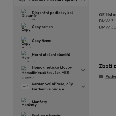
Distanční podložky kol
OE číslo
BMW 31
Čepy ramen
BMW 31
Čepy řízení
Horní uložení tlumičů
Zboží 
Homokinetické klouby,
Snímací kroužek ABS
Podvo
Kardanové hřídele, díly
kardanové hřídele
Manžety
Pružiny pérování