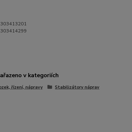
:
303413201
303414299
zařazeno v kategoriích
zek, řízení, nápravy
Stabilizátory náprav