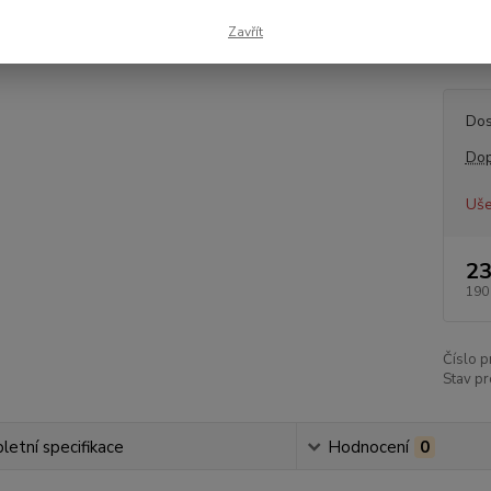
1/200
Zavřít
31303
Dos
Dop
Uše
23
190
Číslo p
Stav pr
etní specifikace
Hodnocení
0