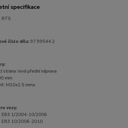
tní specifikace
:
RTS
vé číslo dílu:
97.99544.2
ry:
 strana: levá přední náprava
300 mm
ávit: M10x1.5 mmx
ro vozy:
E83 1/2004-10/2006
E83 10/2006-2010