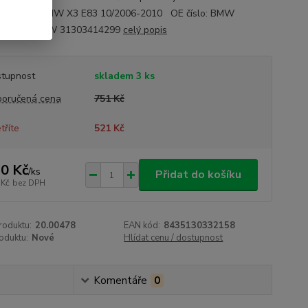
4-10/2006BMW X3 E83 10/2006-2010 OE číslo: BMW
413201 BMW 31303414299
celý popis
tupnost
skladem 3 ks
oručená cena
751 Kč
tříte
521 Kč
0 Kč
/
ks
Přidat do košíku
 Kč
bez DPH
roduktu:
20.00478
EAN kód:
8435130332158
oduktu:
Nové
Hlídat cenu / dostupnost
Komentáře
0