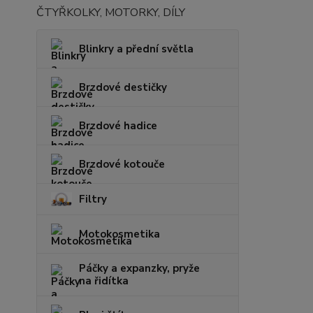
ČTYŘKOLKY, MOTORKY, DÍLY
Blinkry a přední světla
Brzdové destičky
Brzdové hadice
Brzdové kotouče
Filtry
Motokosmetika
Páčky a expanzky, pryže
na řidítka