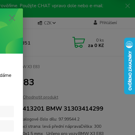
 prověříme. Použijte CHAT vpravo dole nebo e-mail:
Kontakty
Přihlášení
CZK
ická linka
0
ks
 792 217 851
za
0 Kč
, 9-16 hod.)
abilizátoru BMW X3 E83
m dáme
W X3 E83
Ohodnotit produkt
 31303413201 BMW 31303414299
e: RTS Katalogové číslo dílu: 97.99544.2
try:Montovací strana: levá přední nápravaDélka: 300
ší závit: M10x1.5 mmx Určeno pro vozy:BMW X3 E83