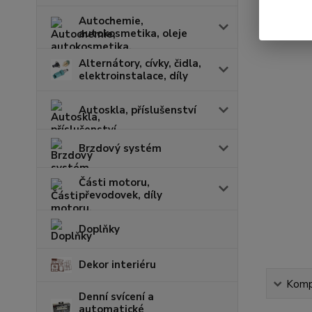
Autochemie,
autokosmetika, oleje
Alternátory, cívky, čidla,
elektroinstalace, díly
Autoskla, příslušenství
Brzdový systém
Části motoru,
převodovek, díly
Doplňky
Dekor interiéru
Kompl
Denní svícení a
automatické