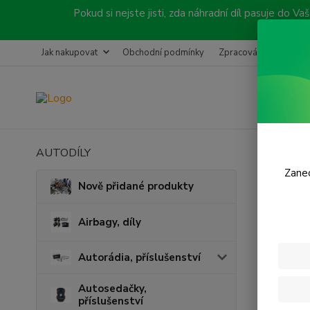
Pokud si nejste jisti, zda náhradní díl pasuje do
Jak nakupovat
Obchodní podmínky
Zpracování objednávk
AUTODÍLY
Úvod
P
Zanec
Levá
Nově přidané produkty
Airbagy, díly
Autorádia, příslušenství
Autosedačky,
příslušenství