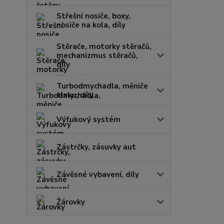
Střešní nosiče, boxy,
nosiče na kola, díly
Stěrače, motorky stěračů,
mechanizmus stěračů,
díly
Turbodmychadla, měniče
tlaku, díly
Výfukový systém
Zástrčky, zásuvky aut
Závěsné vybavení, díly
Žárovky