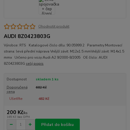
Ohodnotit produkt
AUDI 8Z0423803G
Výrobce: RTS Katalogové číslo dílu: 90.05999.2 Parametry:Montovací
strana: levá přední náprava Vnější závit: M12x1.5 mmVnější závit: M14x1.5
mmx Určeno pro vozy:Audi A2 9/2000-8/2005 OE číslo: AUDI
8Z0423803G
celý popis
Dostupnost
skladem 1 ks
Doporučená
682 Kč
cena
Ušetříte
482 Kč
200 Kč
/
ks
165 Kč
bez DPH
Přidat do košíku