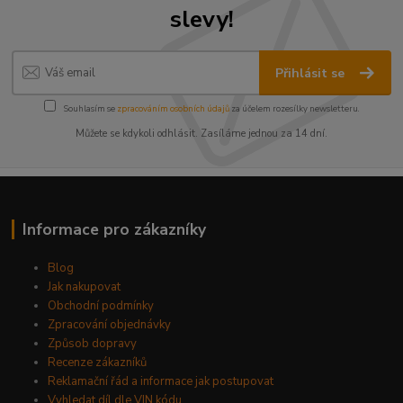
slevy!
Přihlásit se
Souhlasím se
zpracováním osobních údajů
za účelem rozesílky newsletteru.
Můžete se kdykoli odhlásit. Zasíláme jednou za 14 dní.
Informace pro zákazníky
Blog
Jak nakupovat
Obchodní podmínky
Zpracování objednávky
Způsob dopravy
Recenze zákazníků
Reklamační řád a informace jak postupovat
Vyhledat díl dle VIN kódu