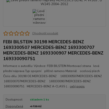
Ohodnotit produkt
FEBI BILSTEIN 30198 MERCEDES-BENZ
1693300507 MERCEDES-BENZ 1693300707
MERCEDES-BENZ 1693300907 MERCEDES-BENZ
1693300907S1
Informace o autodílu: Výrobce: FEBI BILSTEIN Montovací strana levá
přední náprava Typ spojení příčné rameno Materiál ocelový plech
Číslo dílu: 30198 OE:MERCEDES-BENZ 1693300507MERCEDES-BENZ
1693300707MERCEDES-BENZ 1693300907MERCEDES-BENZ
1693300907S1 MERCEDES-BENZ A-CLASS (...
celý popis
Dostupnost
skladem 1 ks
Doporučená
4 736 Kč