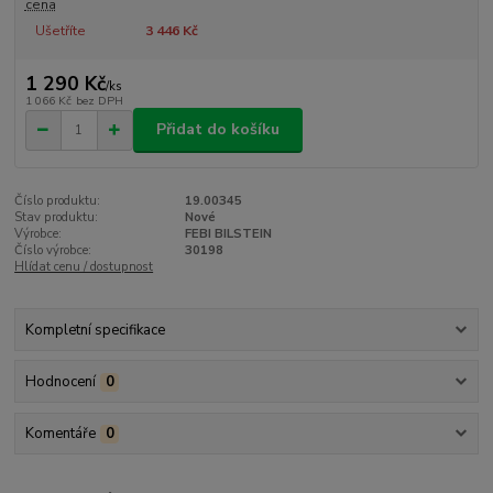
cena
Ušetříte
3 446 Kč
1 290 Kč
/
ks
1 066 Kč
bez DPH
Přidat do košíku
Číslo produktu:
19.00345
Stav produktu:
Nové
Výrobce:
FEBI BILSTEIN
Číslo výrobce:
30198
Hlídat cenu / dostupnost
Kompletní specifikace
Hodnocení
0
Komentáře
0