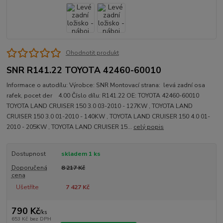
Ohodnotit produkt
SNR R141.22 TOYOTA 42460-60010
Informace o autodílu: Výrobce: SNR Montovací strana: levá zadní osa
rafek, pocet der 4.00 Číslo dílu: R141.22 OE: TOYOTA 42460-60010
TOYOTA LAND CRUISER 150 3.0 03-2010 - 127KW , TOYOTA LAND
CRUISER 150 3.0 01-2010 - 140KW , TOYOTA LAND CRUISER 150 4.0 01-
2010 - 205KW , TOYOTA LAND CRUISER 15...
celý popis
Dostupnost
skladem 1 ks
Doporučená
8 217 Kč
cena
Ušetříte
7 427 Kč
790 Kč
/
ks
653 Kč
bez DPH