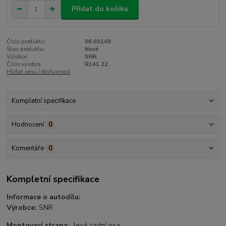
Přidat do košíku
Číslo produktu:
06.00148
Stav produktu:
Nové
Výrobce:
SNR
Číslo výrobce:
R141.22
Hlídat cenu / dostupnost
Kompletní specifikace
Hodnocení
0
Komentáře
0
Kompletní specifikace
Informace o autodílu:
Výrobce:
SNR
Montovací strana:
levá zadní osa