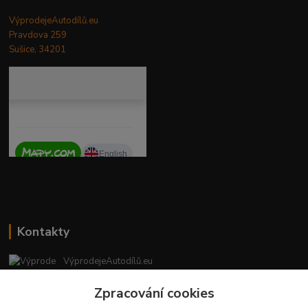
VýprodejeAutodílů.eu
Pravdova 259
Sušice, 34201
Kontakty
VýprodejeAutodílů.eu
+420 792 217 851
Zpracování cookies
(Po-Pá, 9-16 hod.)