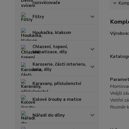
rozsvěcovače
Kompl
Filtry
Komple
Houkačka, klakson
Výrobce
Chlazení, topení,
klimatizace, díly
Katalogo
Karoserie, části interieru,
kola, díly
Paramet
Karavany, příslušenství
Montovací
Vnější z
Kolové šrouby a matice
Vnitřní 
Rozměr k
Nářadí do dílny