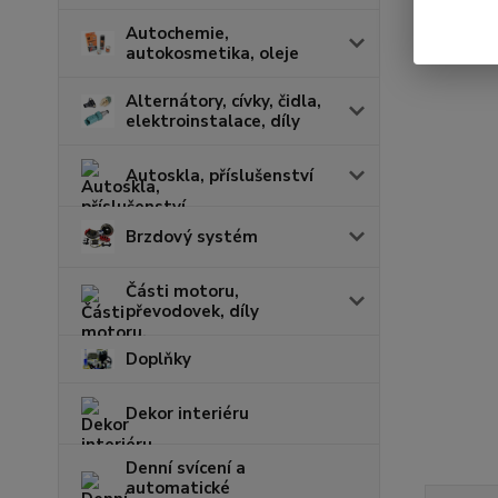
Autochemie,
autokosmetika, oleje
Alternátory, cívky, čidla,
elektroinstalace, díly
Autoskla, příslušenství
Brzdový systém
Části motoru,
převodovek, díly
Doplňky
Dekor interiéru
Denní svícení a
automatické