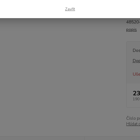
M12x1.
Zavřít
Určeno
48520
popis
Dos
Dop
Uše
23
190
Číslo p
Hlídat 