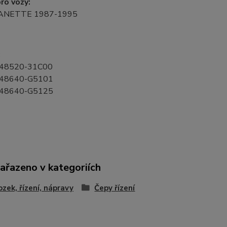
ro vozy:
VANETTE 1987-1995
:
 48520-31C00
 48640-G5101
 48640-G5125
zařazeno v kategoriích
zek, řízení, nápravy
Čepy řízení