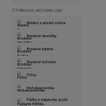
ČTYŘKOLKY, MOTORKY, DÍLY
Blinkry a přední světla
Brzdové destičky
Brzdové hadice
Brzdové kotouče
Filtry
Motokosmetika
Páčky a expanzky, pryže
na řidítka