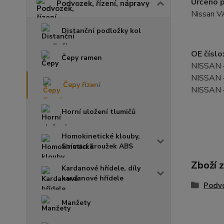
Určeno p
Podvozek, řízení, nápravy
Nissan 
Distanční podložky kol
OE číslo
Čepy ramen
NISSAN
NISSAN
Čepy řízení
NISSAN
Horní uložení tlumičů
Homokinetické klouby,
Snímací kroužek ABS
Zboží 
Kardanové hřídele, díly
kardanové hřídele
Podvo
Manžety