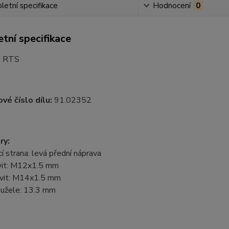
etní specifikace
Hodnocení
0
tní specifikace
:
RTS
vé číslo dílu:
91.02352
ry:
 strana: levá přední náprava
ávit: M12x1.5 mm
závit: M14x1.5 mm
užele: 13.3 mm