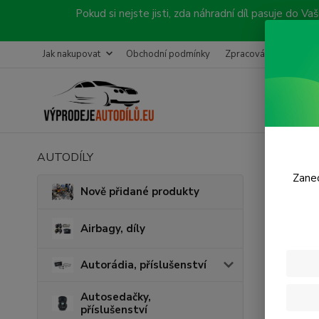
Pokud si nejste jisti, zda náhradní díl pasuje do
Jak nakupovat
Obchodní podmínky
Zpracování objednávk
AUTODÍLY
Úvod
P
Zanec
Levý
Nově přidané produkty
Airbagy, díly
Autorádia, příslušenství
Autosedačky,
příslušenství