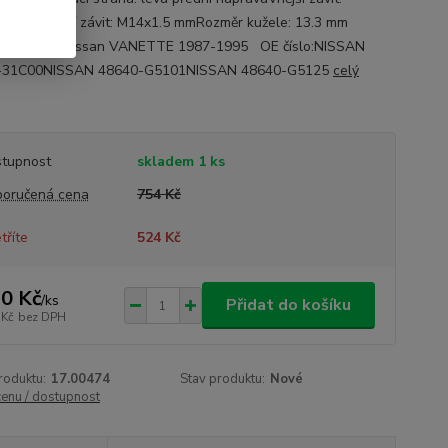
5 mmVnitřní závit: M14x1.5 mmRozměr kužele: 13.3 mm
 pro vozy:Nissan VANETTE 1987-1995 OE číslo:NISSAN
-31C00NISSAN 48640-G5101NISSAN 48640-G5125
celý
tupnost
skladem 1 ks
oručená cena
754 Kč
tříte
524 Kč
0 Kč
/
ks
Přidat do košíku
 Kč
bez DPH
roduktu:
17.00474
Stav produktu:
Nové
cenu / dostupnost