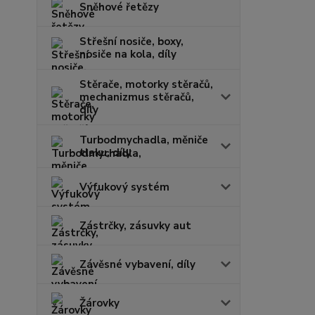
Sněhové řetězy
Střešní nosiče, boxy,
nosiče na kola, díly
Stěrače, motorky stěračů,
mechanizmus stěračů,
díly
Turbodmychadla, měniče
tlaku, díly
Výfukový systém
Zástrčky, zásuvky aut
Závěsné vybavení, díly
Žárovky