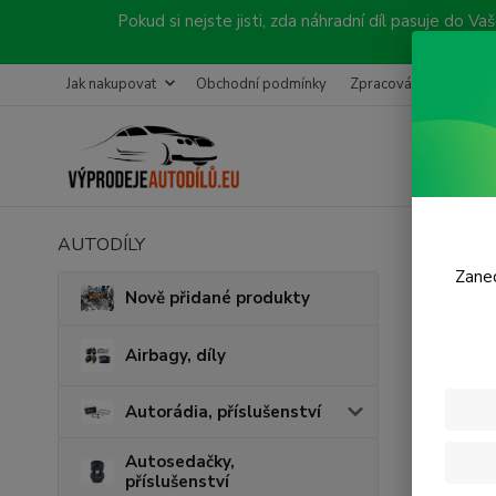
Pokud si nejste jisti, zda náhradní díl pasuje do
Jak nakupovat
Obchodní podmínky
Zpracování objednávk
AUTODÍLY
Úvod
P
Zanec
Levý
Nově přidané produkty
Airbagy, díly
Autorádia, příslušenství
Autosedačky,
příslušenství