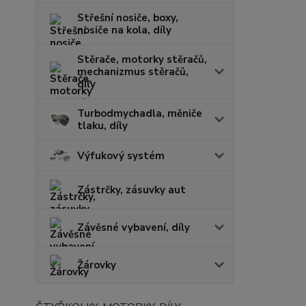
Střešní nosiče, boxy,
nosiče na kola, díly
Stěrače, motorky stěračů,
mechanizmus stěračů,
díly
Turbodmychadla, měniče
tlaku, díly
Výfukový systém
Zástrčky, zásuvky aut
Závěsné vybavení, díly
Žárovky