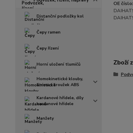
OE číslo
DAIHAT
Distanční podložky kol
DAIHAT
Čepy ramen
Čepy řízení
Zboží 
Horní uložení tlumičů
Podvo
Homokinetické klouby,
Snímací kroužek ABS
Kardanové hřídele, díly
kardanové hřídele
Manžety