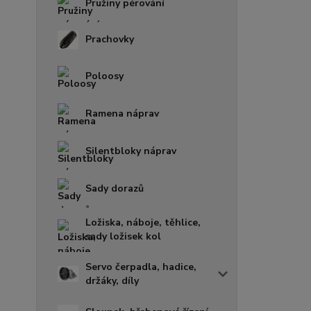
Pružiny pérování
Prachovky
Poloosy
Ramena náprav
Silentbloky náprav
Sady dorazů
Ložiska, náboje, těhlice,
sady ložisek kol
Servo čerpadla, hadice,
držáky, díly