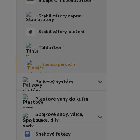
Sloupek, hřebenové řízení
Stabilizátory náprav
Stabilizátory, uložení
Táhla řízení
Tlumiče pérování
Palivový systém
Plastové vany do kufru
Spojkové sady, válce,
lanka, díly
Sněhové řetězy