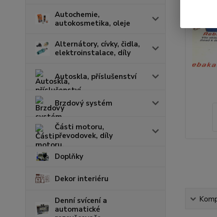
Autochemie,
autokosmetika, oleje
Alternátory, cívky, čidla,
elektroinstalace, díly
Autoskla, příslušenství
Brzdový systém
Části motoru,
převodovek, díly
Doplňky
Dekor interiéru
Kompl
Denní svícení a
automatické