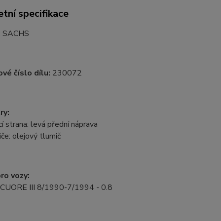
tní specifikace
:
SACHS
vé číslo dílu:
230072
ry:
 strana: levá přední náprava
če: olejový tlumič
ro vozy:
 CUORE III 8/1990-7/1994 - 0.8