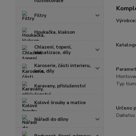
rozsvěcovače
Komple
Filtry
Výrobce
Houkačka, klakson
Katalogo
Chlazení, topení,
klimatizace, díly
Karoserie, části interieru,
Paramet
kola, díly
Montovací
Typ tlumi
Karavany, příslušenství
Kolové šrouby a matice
Určeno p
Daihatsu
Nářadí do dílny
Podvozek, řízení, nápravy