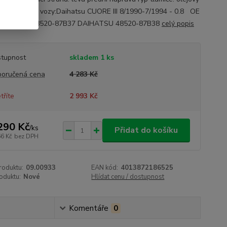
 Určeno pro vozy:Daihatsu CUORE III 8/1990-7/1994 - 0.8 OE
:DAIHATSU 48520-87B37 DAIHATSU 48520-87B38
celý popis
tupnost
skladem 1 ks
oručená cena
4 283 Kč
tříte
2 993 Kč
290 Kč
/
ks
Přidat do košíku
66 Kč
bez DPH
roduktu:
09.00933
EAN kód:
4013872186525
oduktu:
Nové
Hlídat cenu / dostupnost
Komentáře
0