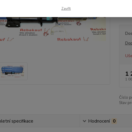
tlumič
Zavřít
číslo
Dos
Dop
Uše
1 
1 0
Číslo p
Stav pr
etní specifikace
Hodnocení
0