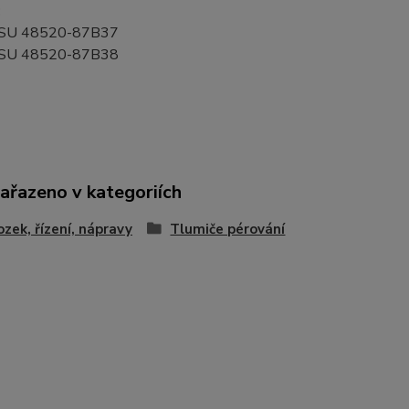
:
SU 48520-87B37
SU 48520-87B38
zařazeno v kategoriích
zek, řízení, nápravy
Tlumiče pérování