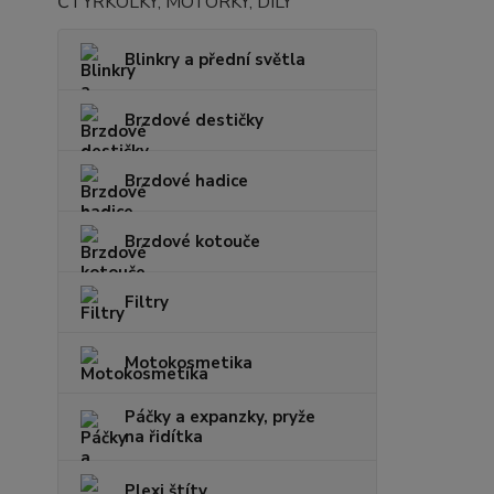
ČTYŘKOLKY, MOTORKY, DÍLY
Blinkry a přední světla
Brzdové destičky
Brzdové hadice
Brzdové kotouče
Filtry
Motokosmetika
Páčky a expanzky, pryže
na řidítka
Plexi štíty