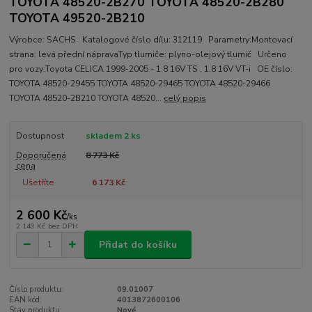
TOYOTA 48520-2B270 TOYOTA 48520-2B280
TOYOTA 49520-2B210
Výrobce: SACHS Katalogové číslo dílu: 312119 Parametry:Montovací
strana: levá přední nápravaTyp tlumiče: plyno-olejový tlumič Určeno
pro vozy:Toyota CELICA 1999-2005 - 1.8 16V TS , 1.8 16V VT-i OE číslo:
TOYOTA 48520-29455 TOYOTA 48520-29465 TOYOTA 48520-29466
TOYOTA 48520-2B210 TOYOTA 48520...
celý popis
Dostupnost
skladem 2 ks
Doporučená
8 773 Kč
cena
Ušetříte
6 173 Kč
2 600 Kč
/
ks
2 149 Kč
bez DPH
Přidat do košíku
Číslo produktu:
09.01007
EAN kód:
4013872600106
Stav produktu:
Nové