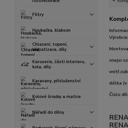
rozsvěcovače
Kompl
Filtry
Komple
Houkačka, klakson
Informac
Výrobce
Chlazení, topení,
Montovac
klimatizace, díly
vnejsi o
Karoserie, části interieru,
kola, díly
vnitř.zu
Karavany, příslušenství
délka (
Číslo díl
Kolové šrouby a matice
Nářadí do dílny
RENA
RENA
Podvozek, řízení, nápravy