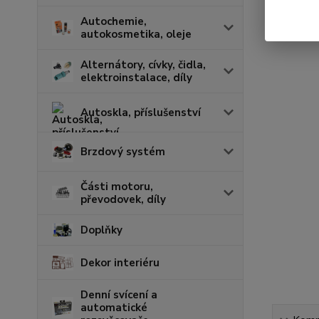
Autochemie,
autokosmetika, oleje
Alternátory, cívky, čidla,
elektroinstalace, díly
Autoskla, příslušenství
Brzdový systém
Části motoru,
převodovek, díly
Doplňky
Dekor interiéru
Denní svícení a
automatické