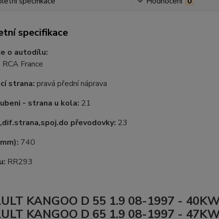
etní specifikace
Hodnocení
0
tní specifikace
e o autodílu:
:
RCA France
í strana:
pravá přední náprava
zubeni - strana u kola:
21
b,dif.strana,spoj.do převodovky:
23
v mm):
740
u:
RR293
ULT KANGOO D 55 1.9 08-1997 - 40K
ULT KANGOO D 65 1.9 08-1997 - 47K