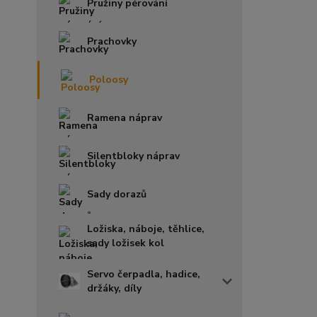
Pružiny pérování
Prachovky
Poloosy
Ramena náprav
Silentbloky náprav
Sady dorazů
Ložiska, náboje, těhlice,
sady ložisek kol
Servo čerpadla, hadice,
držáky, díly