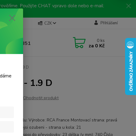
 prověříme. Použijte CHAT vpravo dole nebo e-mail:
Kontakty
Přihlášení
CZK
ická linka
0
ks
 792 217 851
za
0 Kč
, 9-16 hod.)
KANGOO - 1.9 D
m dáme
GOO - 1.9 D
Ohodnotit produkt
 RR293
ace o autodílu: Výrobce: RCA France Montovací strana: pravá
 náprava vnejsi ozubeni - strana u kola: 21
ub,dif.strana,spoj.do převodovky: 23 délka (v mm): 740 Číslo