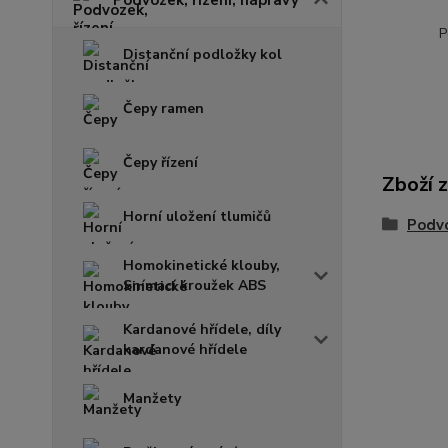
P
Distanční podložky kol
Čepy ramen
Čepy řízení
Zboží 
Horní uložení tlumičů
Podvo
Homokinetické klouby,
Snímací kroužek ABS
Kardanové hřídele, díly
kardanové hřídele
Manžety