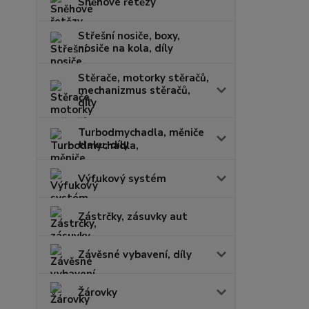
Sněhové řetězy
Střešní nosiče, boxy,
nosiče na kola, díly
Stěrače, motorky stěračů,
mechanizmus stěračů,
díly
Turbodmychadla, měniče
tlaku, díly
Výfukový systém
Zástrčky, zásuvky aut
Závěsné vybavení, díly
Žárovky