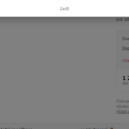
dílu:
Zavřít
40KWR
jisti, zd
Dos
Dop
Uše
1 
992
Číslo p
Výrobc
Hlídat 