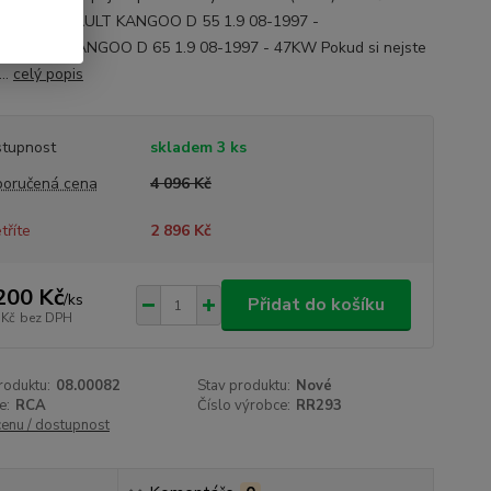
 RR293 RENAULT KANGOO D 55 1.9 08-1997 -
ENAULT KANGOO D 65 1.9 08-1997 - 47KW Pokud si nejste
...
celý popis
tupnost
skladem 3 ks
oručená cena
4 096 Kč
tříte
2 896 Kč
200 Kč
/
ks
Přidat do košíku
 Kč
bez DPH
roduktu:
08.00082
Stav produktu:
Nové
e:
RCA
Číslo výrobce:
RR293
cenu / dostupnost