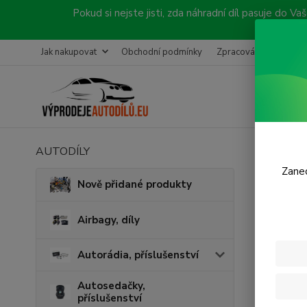
Pokud si nejste jisti, zda náhradní díl pasuje do
Jak nakupovat
Obchodní podmínky
Zpracování objednávk
AUTODÍLY
Úvod
P
Zanec
Prav
Nově přidané produkty
Airbagy, díly
Autorádia, příslušenství
Autosedačky,
příslušenství