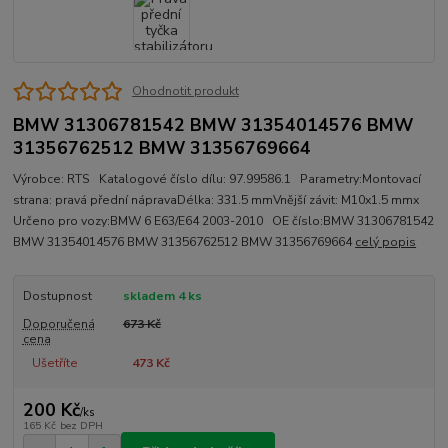
Ohodnotit produkt
BMW 31306781542 BMW 31354014576 BMW
31356762512 BMW 31356769664
Výrobce: RTS Katalogové číslo dílu: 97.99586.1 Parametry:Montovací
strana: pravá přední nápravaDélka: 331.5 mmVnější závit: M10x1.5 mmx
Určeno pro vozy:BMW 6 E63/E64 2003-2010 OE číslo:BMW 31306781542
BMW 31354014576 BMW 31356762512 BMW 31356769664
celý popis
Dostupnost
skladem 4 ks
Doporučená
673 Kč
cena
Ušetříte
473 Kč
200 Kč
/
ks
165 Kč
bez DPH