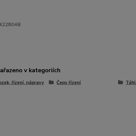
:
422804B
zařazeno v kategoriích
zek, řízení, nápravy
Čepy řízení
Táhl