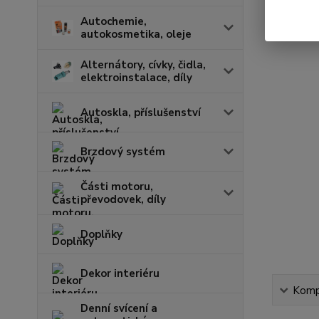
Autochemie,
autokosmetika, oleje
Alternátory, cívky, čidla,
elektroinstalace, díly
Autoskla, příslušenství
Brzdový systém
Části motoru,
převodovek, díly
Doplňky
Dekor interiéru
Kompl
Denní svícení a