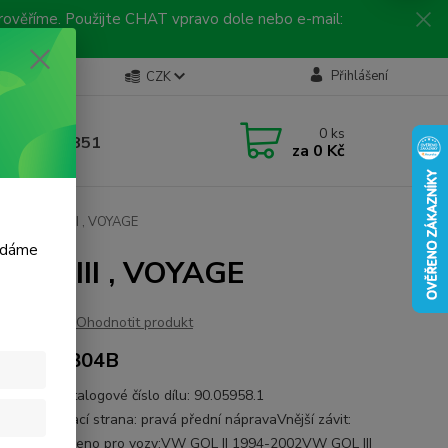
 prověříme. Použijte CHAT vpravo dole nebo e-mail:
Kontakty
Přihlášení
CZK
ická linka
0
ks
 792 217 851
za
0 Kč
, 9-16 hod.)
VW GOL II , III , VOYAGE
m dáme
 II , III , VOYAGE
Ohodnotit produkt
377422804B
e: RTS Katalogové číslo dílu: 90.05958.1
try:Montovací strana: pravá přední nápravaVnější závit:
25 mm Určeno pro vozy:VW GOL II 1994-2002VW GOL III