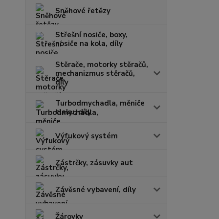
Sněhové řetězy
Střešní nosiče, boxy,
nosiče na kola, díly
Stěrače, motorky stěračů,
mechanizmus stěračů,
díly
Turbodmychadla, měniče
tlaku, díly
Výfukový systém
Zástrčky, zásuvky aut
Závěsné vybavení, díly
Žárovky