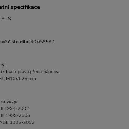
tní specifikace
:
RTS
vé číslo dílu:
90.05958.1
ry:
 strana: pravá přední náprava
ávit: M10x1.25 mm
ro vozy:
II 1994-2002
III 1999-2006
AGE 1996-2002