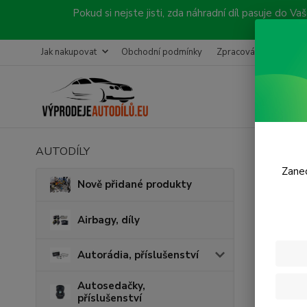
Pokud si nejste jisti, zda náhradní díl pasuje do
Jak nakupovat
Obchodní podmínky
Zpracování objednávk
AUTODÍLY
Úvod
P
Zanec
Prav
Nově přidané produkty
Airbagy, díly
Autorádia, příslušenství
Autosedačky,
příslušenství