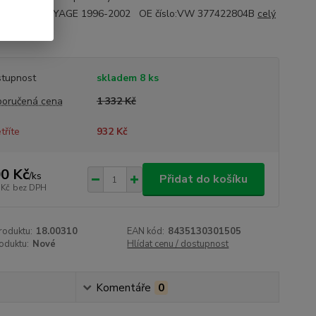
2006VW VOYAGE 1996-2002 OE číslo:VW 377422804B
celý
tupnost
skladem 8 ks
oručená cena
1 332 Kč
tříte
932 Kč
0 Kč
/
ks
Přidat do košíku
 Kč
bez DPH
roduktu:
18.00310
EAN kód:
8435130301505
oduktu:
Nové
Hlídat cenu / dostupnost
Komentáře
0