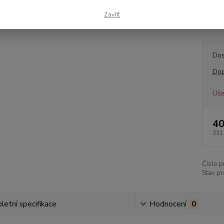
1999-
Zavřít
popis
Dos
Dop
Uše
40
331
Číslo p
Stav pr
etní specifikace
Hodnocení
0