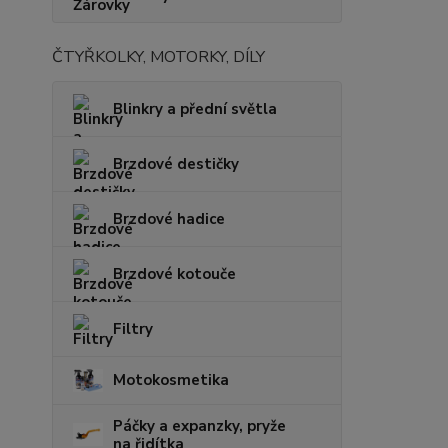
ČTYŘKOLKY, MOTORKY, DÍLY
Blinkry a přední světla
Brzdové destičky
Brzdové hadice
Brzdové kotouče
Filtry
Motokosmetika
Páčky a expanzky, pryže
na řidítka