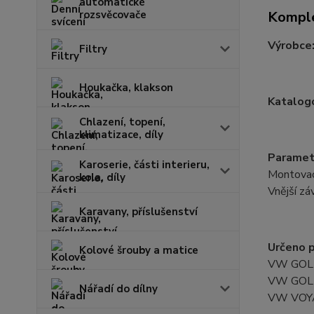
automatické
rozsvěcovače
Komple
Výrobce
Filtry
Houkačka, klakson
Katalogo
Chlazení, topení,
klimatizace, díly
Paramet
Karoserie, části interieru,
Montovací
kola, díly
Vnější z
Karavany, příslušenství
Určeno p
Kolové šrouby a matice
VW GOL 
VW GOL 
Nářadí do dílny
VW VOY