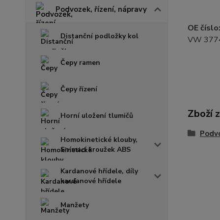
Podvozek, řízení, nápravy
OE číslo
Distanční podložky kol
VW 377
Čepy ramen
Čepy řízení
Zboží 
Horní uložení tlumičů
Podvo
Homokinetické klouby,
Snímací kroužek ABS
Kardanové hřídele, díly
kardanové hřídele
Manžety