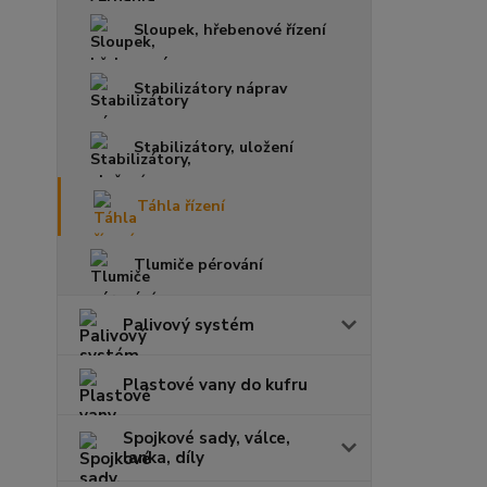
Sloupek, hřebenové řízení
Stabilizátory náprav
Stabilizátory, uložení
Táhla řízení
Tlumiče pérování
Palivový systém
Plastové vany do kufru
Spojkové sady, válce,
lanka, díly