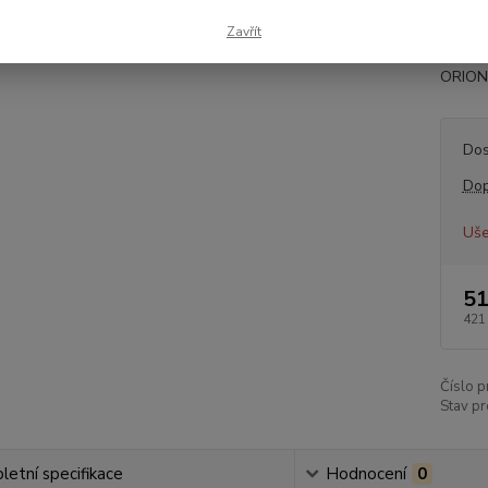
pružin
Zavřít
9/1990-
ORION I
Dos
Dop
Uše
51
421
Číslo p
Stav pr
etní specifikace
Hodnocení
0