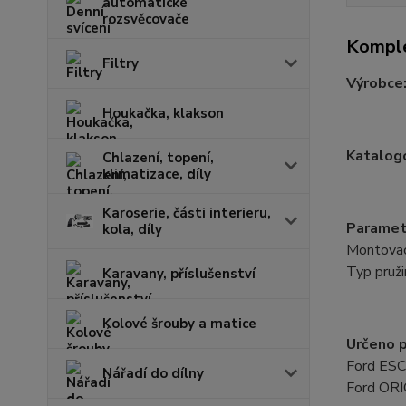
automatické
rozsvěcovače
Komple
Filtry
Výrobce
Houkačka, klakson
Katalogo
Chlazení, topení,
klimatizace, díly
Karoserie, části interieru,
Paramet
kola, díly
Montovací
Typ pruži
Karavany, příslušenství
Kolové šrouby a matice
Určeno p
Ford ESCO
Nářadí do dílny
Ford ORIO