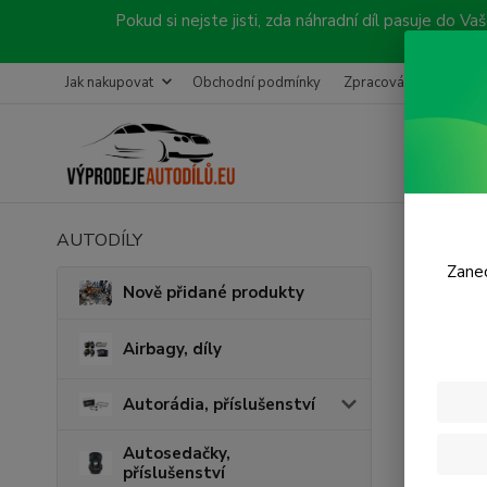
Pokud si nejste jisti, zda náhradní díl pasuje do
Jak nakupovat
Obchodní podmínky
Zpracování objednávk
AUTODÍLY
Úvod
P
Zanec
Před
Nově přidané produkty
Airbagy, díly
Autorádia, příslušenství
Autosedačky,
příslušenství