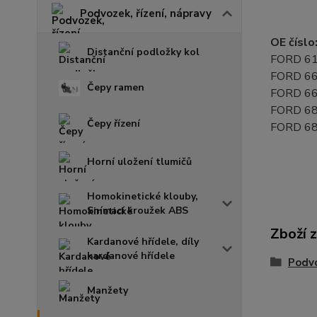
Podvozek, řízení, nápravy
OE číslo
Distanční podložky kol
FORD 6
FORD 6
Čepy ramen
FORD 6
FORD 6
Čepy řízení
FORD 6
Horní uložení tlumičů
Homokinetické klouby,
Snímací kroužek ABS
Zboží 
Kardanové hřídele, díly
kardanové hřídele
Podvo
Manžety