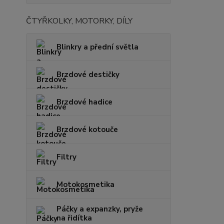
ČTYŘKOLKY, MOTORKY, DÍLY
Blinkry a přední světla
Brzdové destičky
Brzdové hadice
Brzdové kotouče
Filtry
Motokosmetika
Páčky a expanzky, pryže
na řidítka