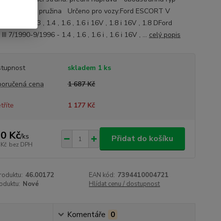
y: šroubovitá pružina Určeno pro vozy:Ford ESCORT V
2/1995 - 1.3 , 1.4 , 1.6 , 1.6 i 16V , 1.8 i 16V , 1.8 DFord
II 7/1990-9/1996 - 1.4 , 1.6 , 1.6 i , 1.6 i 16V , ...
celý popis
tupnost
skladem 1 ks
oručená cena
1 687 Kč
tříte
1 177 Kč
0 Kč
/
ks
Přidat do košíku
 Kč
bez DPH
roduktu:
46.00172
EAN kód:
7394410004721
oduktu:
Nové
Hlídat cenu / dostupnost
Komentáře
0