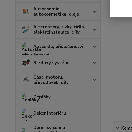
Autochemie,
autokosmetika, oleje
Alternátory, cívky, čidla,
elektroinstalace, díly
Autoskla, příslušenství
Brzdový systém
Části motoru,
převodovek, díly
Doplňky
Dekor interiéru
Denní svícení a
Kompl