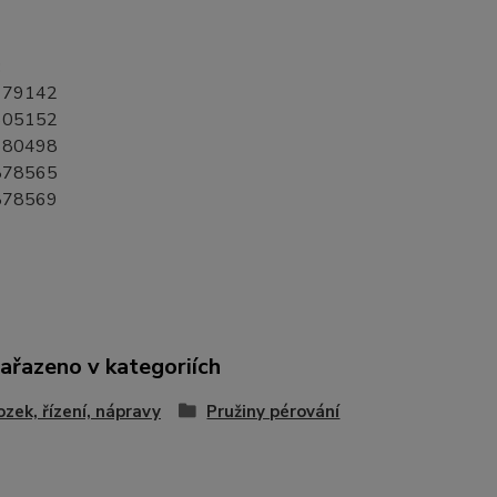
:
179142
605152
680498
878565
878569
zařazeno v kategoriích
zek, řízení, nápravy
Pružiny pérování