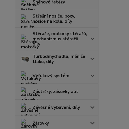
Sněhové řetězy
Střešní nosiče, boxy,
nosiče na kola, díly
Stěrače, motorky stěračů,
mechanizmus stěračů,
díly
Turbodmychadla, měniče
tlaku, díly
Výfukový systém
Zástrčky, zásuvky aut
Závěsné vybavení, díly
Žárovky