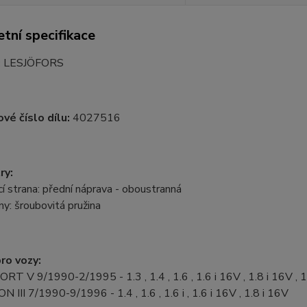
tní specifikace
:
LESJÖFORS
vé číslo dílu:
4027516
ry:
 strana: přední náprava - oboustranná
ny: šroubovitá pružina
ro vozy:
RT V 9/1990-2/1995 - 1.3 , 1.4 , 1.6 , 1.6 i 16V , 1.8 i 16V , 
N III 7/1990-9/1996 - 1.4 , 1.6 , 1.6 i , 1.6 i 16V , 1.8 i 16V