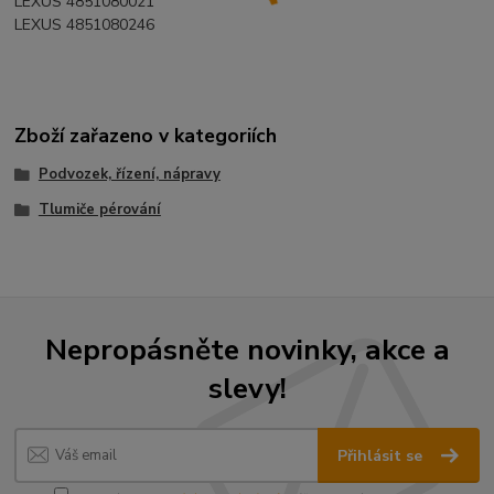
LEXUS 4851080021
LEXUS 4851080246
Zboží zařazeno v kategoriích
Podvozek, řízení, nápravy
Tlumiče pérování
Nepropásněte novinky, akce a
slevy!
Přihlásit se