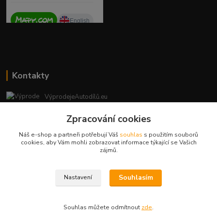
Kontakty
VýprodejeAutodílů.eu
+420 792 217 851
Zpracování cookies
(Po-Pá, 9-16 hod.)
Náš e-shop a partneři potřebují Váš
souhlas
s použitím souborů
vyprodejeautodilu@centrum.cz
cookies, aby Vám mohli zobrazovat informace týkající se Vašich
zájmů.
Souhlasím
Nastavení
Copyright © 2023 - vyprodejeautodilu.eu
Souhlas můžete odmítnout
zde
.
Vytvořeno na
Eshop-rychle.cz