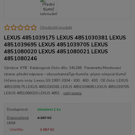
Ohodnotit produkt
LEXUS 4851039175 LEXUS 4851030381 LEXUS
4851039695 LEXUS 4851039705 LEXUS
4851080020 LEXUS 4851080021 LEXUS
4851080246
Výrobce: KYB Katalogové číslo dílu: 341266 Parametry:Montovací
strana: přední náprava – oboustrannáTyp tlumiče: plyno-olejový tlumič
Určeno pro vozy: Lexus GS 1997-2004 - 300 , 400 , 430 OE číslo: LEXUS
4851039175 LEXUS 4851030381 LEXUS 4851039695 LEXUS 4851039705
LEXUS 4851080020 LEXUS 4851...
celý popis
Dostupnost
skladem 1 ks
Doporučená
4 387 Kč
cena
Ušetříte
3 067 Kč