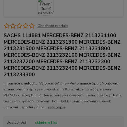
Ohodnotit produkt
SACHS 114881 MERCEDES-BENZ 2113231100
MERCEDES-BENZ 2113231300 MERCEDES-BENZ
2113231500 MERCEDES-BENZ 2113231800
MERCEDES-BENZ 2113232100 MERCEDES-BENZ
2113232200 MERCEDES-BENZ 2113232300
MERCEDES-BENZ 2113232400 MERCEDES-BENZ
2113233300
Informace o autodílu: Výrobce: SACHS - Performance Sport Montovací
strana: přední náprava - oboustranná Konstrukce tlumičů pérování
PLYNO - olejový tlumič Tlumič pérování - systém jednoplášťový Tlumič
pérování - způsob uchycení horní kolík Tlumič pérování - způsob
uchycení spodní vidlice...
celý popis
Dostupnost
skladem 1 ks