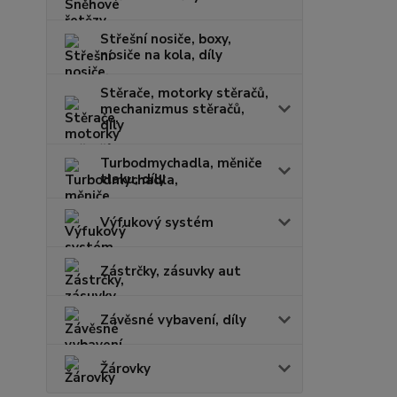
Střešní nosiče, boxy,
nosiče na kola, díly
Stěrače, motorky stěračů,
mechanizmus stěračů,
díly
Turbodmychadla, měniče
tlaku, díly
Výfukový systém
Zástrčky, zásuvky aut
Závěsné vybavení, díly
Žárovky