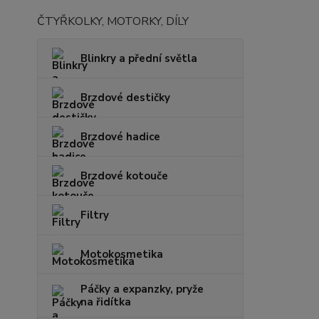
ČTYŘKOLKY, MOTORKY, DÍLY
Blinkry a přední světla
Brzdové destičky
Brzdové hadice
Brzdové kotouče
Filtry
Motokosmetika
Páčky a expanzky, pryže
na řidítka