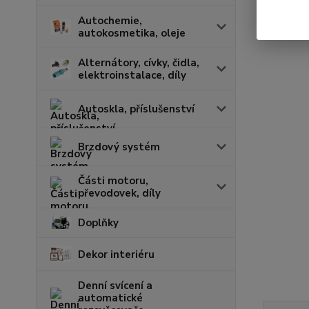
Autochemie,
autokosmetika, oleje
Alternátory, cívky, čidla,
elektroinstalace, díly
Autoskla, příslušenství
Brzdový systém
Části motoru,
převodovek, díly
Doplňky
Dekor interiéru
Denní svícení a
automatické