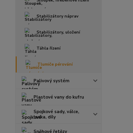
Sloupek, hřebenové řízení
Stabilizátory náprav
Stabilizátory, uložení
Táhla řízení
Tlumiče pérování
Palivový systém
Plastové vany do kufru
Spojkové sady, válce,
lanka, díly
Sněhové řetězy