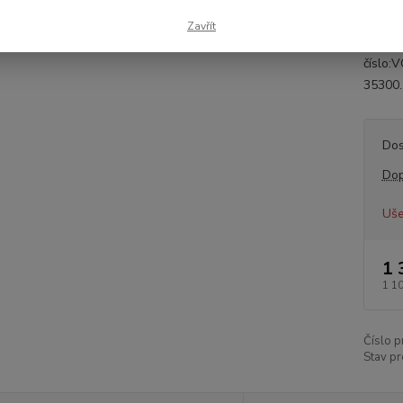
tlumič
Zavřít
8/1993
číslo
35300.
Dos
Dop
Uše
1 
1 1
Číslo p
Stav pr