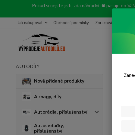
Pokud si nejste jisti, zda náhradní díl pasuje do
Jak nakupovat
Obchodní podmínky
Zpracování objednávk
AUTODÍLY
Úvod
P
Zanec
Před
Nově přidané produkty
Airbagy, díly
Autorádia, příslušenství
Autosedačky,
příslušenství