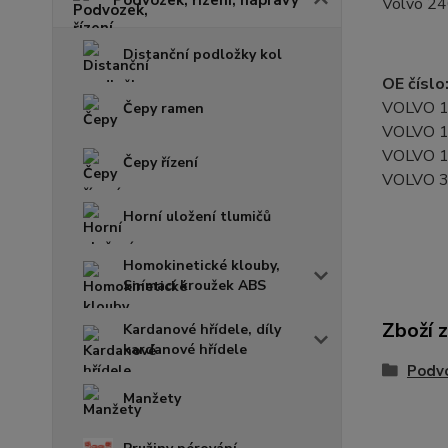
Volvo 24
Distanční podložky kol
OE číslo
VOLVO 
Čepy ramen
VOLVO 
VOLVO 
Čepy řízení
VOLVO 
Horní uložení tlumičů
Homokinetické klouby,
Snímací kroužek ABS
Zboží 
Kardanové hřídele, díly
kardanové hřídele
Podvo
Manžety