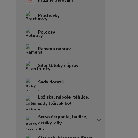
Pružiny pérování
Prachovky
Poloosy
Ramena náprav
Silentbloky náprav
Sady dorazů
Ložiska, náboje, těhlice,
sady ložisek kol
Servo čerpadla, hadice,
držáky, díly