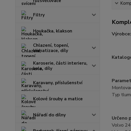
rozsvěcovače
Kompl
Filtry
Komple
Houkačka, klakson
Výrobce
Chlazení, topení,
klimatizace, díly
Katalogo
Karoserie, části interieru,
kola, díly
Paramet
Karavany, příslušenství
Montovací
Typ tlumi
Kolové šrouby a matice
Nářadí do dílny
Určeno p
Volvo 24
Podvozek, řízení, nápravy