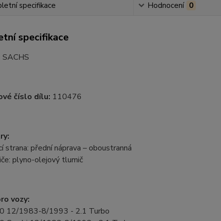
etní specifikace
Hodnocení
0
tní specifikace
:
SACHS
vé číslo dílu:
110476
ry:
 strana: přední náprava – oboustranná
če: plyno-olejový tlumič
ro vozy:
0 12/1983-8/1993 - 2.1 Turbo