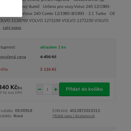
e: plyno-olejový tlumič Určeno pro vozy:Volvo 240 12/1983-
 - 2.1 TurboVolvo 240 Combi 12/1983-8/1993 - 2.1 Turbo OE
:VOLVO 1128793 VOLVO 1272193 VOLVO 1272230 VOLVO
..
celý popis
tupnost
skladem 1 ks
oručená cena
4 456 Kč
tříte
3 116 Kč
340 Kč
/
ks
Přidat do košíku
07 Kč
bez DPH
roduktu:
09.00918
EAN kód:
4013872015313
oduktu:
Nové
Hlídat cenu / dostupnost