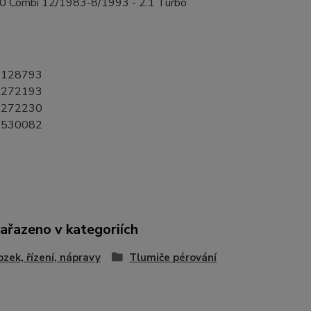
0 Combi 12/1983-8/1993 - 2.1 Turbo
:
1128793
1272193
1272230
3530082
zařazeno v kategoriích
zek, řízení, nápravy
Tlumiče pérování