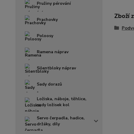
Pružiny pérování
Zboží 
Prachovky
Podvo
Poloosy
Ramena náprav
Silentbloky náprav
Sady dorazů
Ložiska, náboje, těhlice,
sady ložisek kol
Servo čerpadla, hadice,
držáky, díly