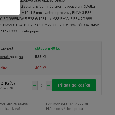
e: RTS Katalogové číslo dílu: 97.09503
try:Montovací strana: přední náprava – oboustrannáDélka:
Vnější závit: M10x1.5 mm Určeno pro vozy:BMW 3 E36
90-3/1998BMW 5 E28 6/1981-1/1988 BMW 5 E34 2/1988-
95 BMW 6 E24 1976-1989 BMW 7 E32 10/1986-8/1994 BMW
1989-1999 ...
celý popis
tupnost
skladem 40 ks
oručená cena
585 Kč
tříte
465 Kč
0 Kč
/
ks
Přidat do košíku
Kč
bez DPH
roduktu:
20.00490
EAN kód:
8435130322708
oduktu:
Nové
Hlídat cenu / dostupnost