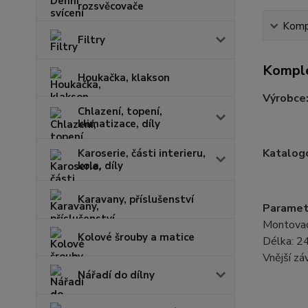
rozsvěcovače
Kompl
Filtry
Komple
Houkačka, klakson
Výrobce
Chlazení, topení,
klimatizace, díly
Katalogo
Karoserie, části interieru,
kola, díly
Karavany, příslušenství
Paramet
Montovací
Kolové šrouby a matice
Délka: 
Vnější z
Nářadí do dílny