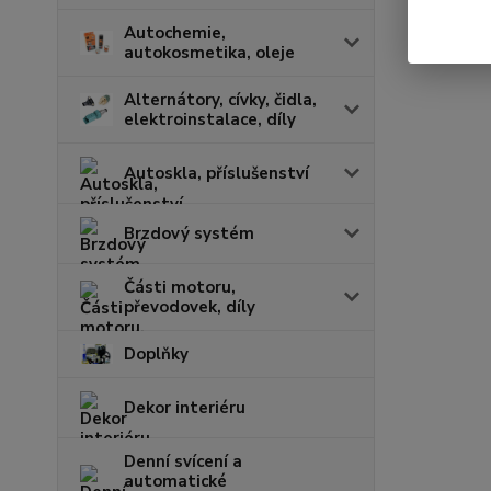
Autochemie,
autokosmetika, oleje
Alternátory, cívky, čidla,
elektroinstalace, díly
Autoskla, příslušenství
Brzdový systém
Části motoru,
převodovek, díly
Doplňky
Dekor interiéru
Denní svícení a
automatické