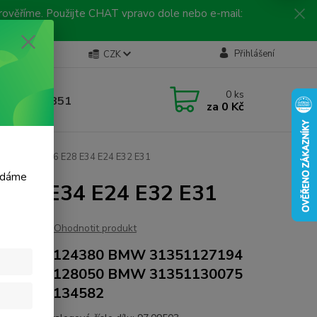
 prověříme. Použijte CHAT vpravo dole nebo e-mail:
Kontakty
Přihlášení
CZK
ická linka
0
ks
 792 217 851
za
0 Kč
, 9-16 hod.)
zátoru BMW E36 E28 E34 E24 E32 E31
m dáme
6 E28 E34 E24 E32 E31
Ohodnotit produkt
 31351124380 BMW 31351127194
 31351128050 BMW 31351130075
 31351134582