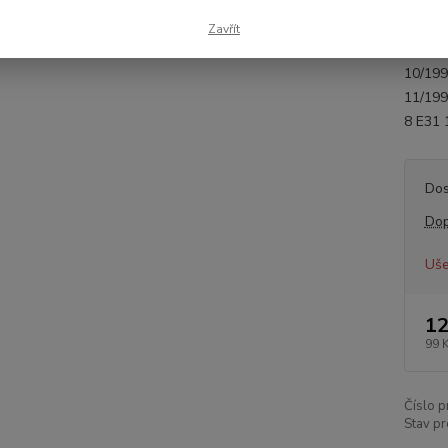
Výrobc
Parame
Zavřít
240 mm
10/19
11/19
8 E31 
Dos
Dop
Uše
12
99 
Číslo p
Stav pr