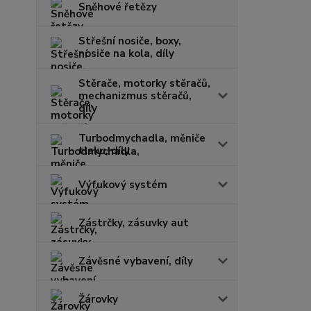
Sněhové řetězy
Střešní nosiče, boxy,
nosiče na kola, díly
Stěrače, motorky stěračů,
mechanizmus stěračů,
díly
Turbodmychadla, měniče
tlaku, díly
Výfukový systém
Zástrčky, zásuvky aut
Závěsné vybavení, díly
Žárovky