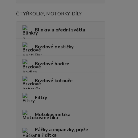
ČTYŘKOLKY, MOTORKY, DÍLY
Blinkry a přední světla
Brzdové destičky
Brzdové hadice
Brzdové kotouče
Filtry
Motokosmetika
Páčky a expanzky, pryže
na řidítka