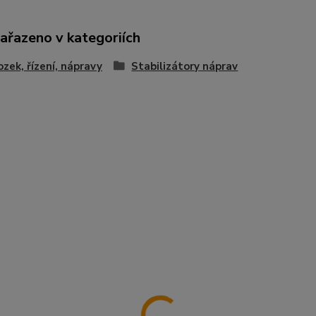
zařazeno v kategoriích
zek, řízení, nápravy
Stabilizátory náprav