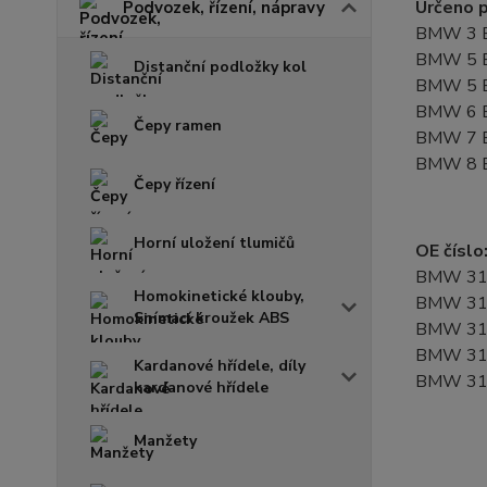
Určeno p
Podvozek, řízení, nápravy
BMW 3 E
BMW 5 E
Distanční podložky kol
BMW 5 E
BMW 6 
Čepy ramen
BMW 7 E
BMW 8 
Čepy řízení
Horní uložení tlumičů
OE číslo
BMW 31
Homokinetické klouby,
BMW 31
Snímací kroužek ABS
BMW 31
BMW 31
Kardanové hřídele, díly
BMW 31
kardanové hřídele
Manžety