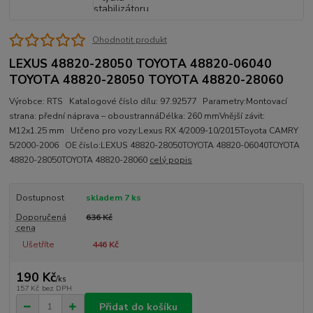
Ohodnotit produkt
LEXUS 48820-28050 TOYOTA 48820-06040
TOYOTA 48820-28050 TOYOTA 48820-28060
Výrobce: RTS Katalogové číslo dílu: 97.92577 Parametry:Montovací
strana: přední náprava – oboustrannáDélka: 260 mmVnější závit:
M12x1.25 mm Určeno pro vozy:Lexus RX 4/2009-10/2015Toyota CAMRY
5/2000-2006 OE číslo:LEXUS 48820-28050TOYOTA 48820-06040TOYOTA
48820-28050TOYOTA 48820-28060
celý popis
Dostupnost
skladem 7 ks
Doporučená
636 Kč
cena
Ušetříte
446 Kč
190 Kč
/
ks
157 Kč
bez DPH
Přidat do košíku