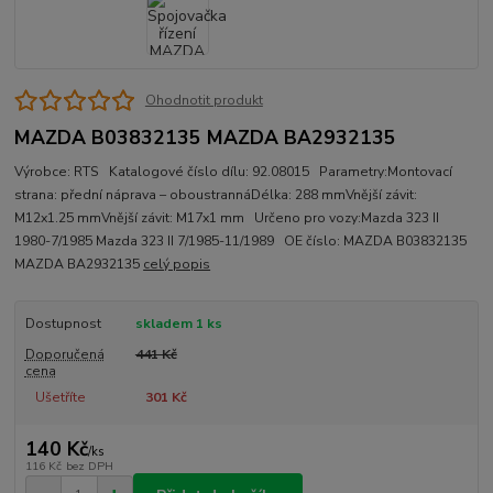
Ohodnotit produkt
MAZDA B03832135 MAZDA BA2932135
Výrobce: RTS Katalogové číslo dílu: 92.08015 Parametry:Montovací
strana: přední náprava – oboustrannáDélka: 288 mmVnější závit:
M12x1.25 mmVnější závit: M17x1 mm Určeno pro vozy:Mazda 323 II
1980-7/1985 Mazda 323 II 7/1985-11/1989 OE číslo: MAZDA B03832135
MAZDA BA2932135
celý popis
Dostupnost
skladem 1 ks
Doporučená
441 Kč
cena
Ušetříte
301 Kč
140 Kč
/
ks
116 Kč
bez DPH