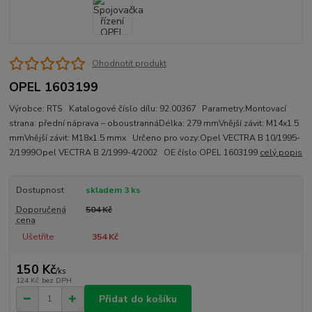
Ohodnotit produkt
OPEL 1603199
Výrobce: RTS Katalogové číslo dílu: 92.00367 Parametry:Montovací
strana: přední náprava – oboustrannáDélka: 279 mmVnější závit: M14x1.5
mmVnější závit: M18x1.5 mmx Určeno pro vozy:Opel VECTRA B 10/1995-
2/1999Opel VECTRA B 2/1999-4/2002 OE číslo:OPEL 1603199
celý popis
Dostupnost
skladem 3 ks
Doporučená
504 Kč
cena
Ušetříte
354 Kč
150 Kč
/
ks
124 Kč
bez DPH
Přidat do košíku