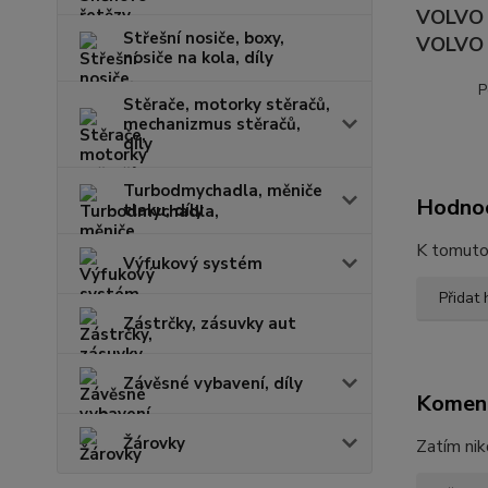
VOLVO 3
Střešní nosiče, boxy,
VOLVO 3
nosiče na kola, díly
P
Stěrače, motorky stěračů,
mechanizmus stěračů,
díly
Turbodmychadla, měniče
Hodno
tlaku, díly
K tomuto 
Výfukový systém
Přidat
Zástrčky, zásuvky aut
Závěsné vybavení, díly
Komen
Žárovky
Zatím nik