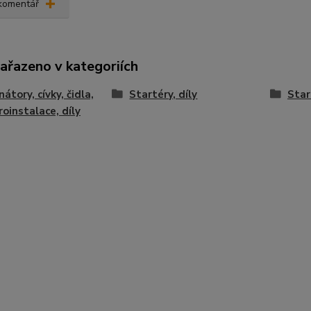
 komentář
zařazeno v kategoriích
átory, cívky, čidla,
Startéry, díly
Star
roinstalace, díly