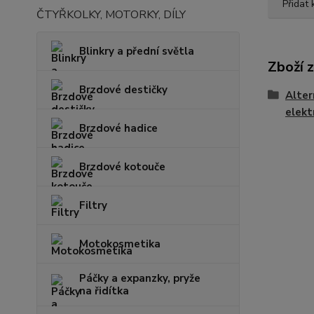
Přidat
ČTYŘKOLKY, MOTORKY, DÍLY
Blinkry a přední světla
Zboží 
Brzdové destičky
Altern
elekt
Brzdové hadice
Brzdové kotouče
Filtry
Motokosmetika
Páčky a expanzky, pryže
na řidítka