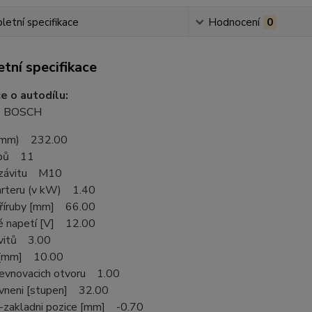
etní specifikace
Hodnocení
0
tní specifikace
e o autodílu:
:
BOSCH
v mm) 232.00
ubů 11
 závitu M10
arteru (v kW) 1.40
říruby [mm] 66.00
é napetí [V] 12.00
vitů 3.00
4 [mm] 10.00
evnovacich otvoru 1.00
vneni [stupen] 32.00
-zakladni pozice [mm] -0.70