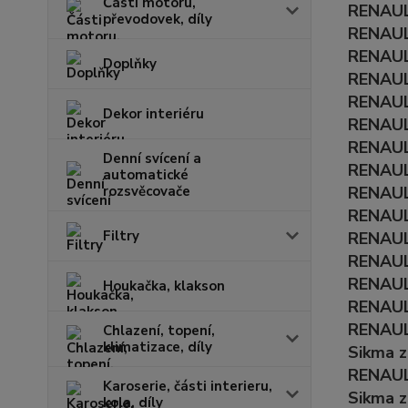
Části motoru,
RENAULT
převodovek, díly
RENAULT
RENAULT
Doplňky
RENAULT
RENAULT
Dekor interiéru
RENAULT
RENAULT
Denní svícení a
RENAULT
automatické
rozsvěcovače
RENAULT
RENAULT
Filtry
RENAULT
RENAULT
RENAULT
Houkačka, klakson
RENAULT
RENAULT
Chlazení, topení,
klimatizace, díly
Sikma z
RENAULT
Karoserie, části interieru,
Sikma z
kola, díly