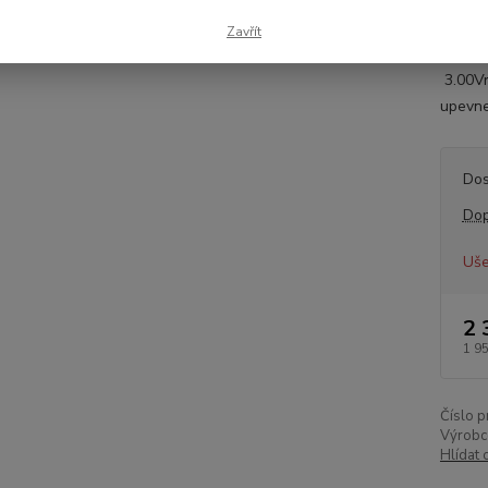
Inform
zubů 1
Zavřít
přírub
3.00Vr
upevne
Dos
Dop
Uše
2 
1 9
Číslo p
Výrobc
Hlídat 