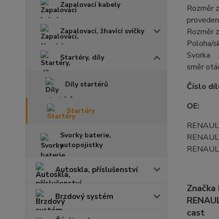
Zapalovací kabely
Rozměr 
proveden
Zapalovací, žhavící svíčky
Rozměr 
Poloha/s
Svorka 
Startéry, díly
směr otá
Díly startérů
Číslo dí
OE:
Startéry
RENAUL
Svorky baterie,
RENAUL
autopojistky
RENAUL
Autoskla, příslušenství
Značka
Brzdový systém
RENAULT
cast