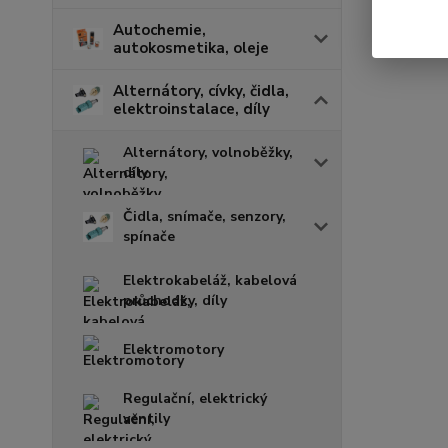
Autochemie,
autokosmetika, oleje
Alternátory, cívky, čidla,
elektroinstalace, díly
Alternátory, volnoběžky,
díly
Čidla, snímače, senzory,
spínače
Elektrokabeláž, kabelová
průchodky, díly
Elektromotory
Regulační, elektrický
ventily