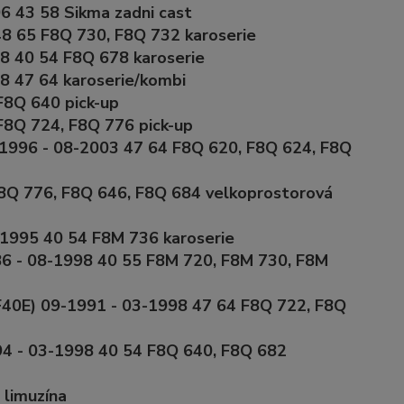
6 43 58 Sikma zadni cast
48 65 F8Q 730, F8Q 732 karoserie
8 40 54 F8Q 678 karoserie
8 47 64 karoserie/kombi
F8Q 640 pick-up
8Q 724, F8Q 776 pick-up
1996 - 08-2003 47 64 F8Q 620, F8Q 624, F8Q
8Q 776, F8Q 646, F8Q 684 velkoprostorová
-1995 40 54 F8M 736 karoserie
86 - 08-1998 40 55 F8M 720, F8M 730, F8M
F40E) 09-1991 - 03-1998 47 64 F8Q 722, F8Q
94 - 03-1998 40 54 F8Q 640, F8Q 682
 limuzína