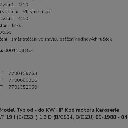
závitu 1 M10
i starteru Vlastni ulozeni
závitu 2 M10
klon links
30,50
čení směr otáčení ve smyslu otáčení hodinových ručiček
lu:
0001108182
T 7700106763
T 7700860915
T 7701352050
 Model Typ od - do KW HP Kód motoru Karoserie
 19 I (B/C53_) 1.9 D (B/C534, B/C53J) 09-1988 - 0