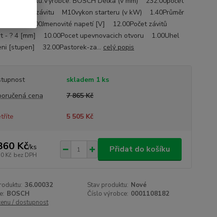
ace o autodílu:Výrobce: BOSCH Délka (v mm) 232.00počet
1Velikost závitu M10vykon starteru (v kW) 1.40Průměr
y [mm] 66.00Jmenovité napetí [V] 12.00Počet závitů
t - ? 4 [mm] 10.00Pocet upevnovacich otvoru 1.00Uhel
ni [stupen] 32.00Pastorek-za...
celý popis
tupnost
skladem 1 ks
oručená cena
7 865 Kč
tříte
5 505 Kč
360 Kč
/
ks
Přidat do košíku
50 Kč
bez DPH
roduktu:
36.00032
Stav produktu:
Nové
e:
BOSCH
Číslo výrobce:
0001108182
cenu / dostupnost