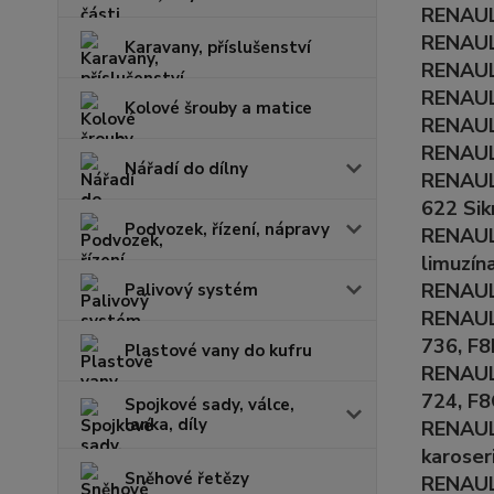
RENAULT
RENAULT
Karavany, příslušenství
RENAULT
RENAULT
Kolové šrouby a matice
RENAULT
RENAULT
Nářadí do dílny
RENAULT
622 Sik
Podvozek, řízení, nápravy
RENAULT
limuzín
RENAULT
Palivový systém
RENAULT
736, F8
Plastové vany do kufru
RENAULT
724, F8
Spojkové sady, válce,
lanka, díly
RENAULT
karoser
Sněhové řetězy
RENAULT