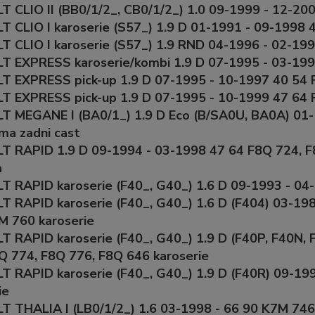
 CLIO II (BB0/1/2_, CB0/1/2_) 1.0 09-1999 - 12-200
 CLIO I karoserie (S57_) 1.9 D 01-1991 - 09-1998 
 CLIO I karoserie (S57_) 1.9 RND 04-1996 - 02-199
 EXPRESS karoserie/kombi 1.9 D 07-1995 - 03-199
 EXPRESS pick-up 1.9 D 07-1995 - 10-1997 40 54 
 EXPRESS pick-up 1.9 D 07-1995 - 10-1999 47 64 F
 MEGANE I (BA0/1_) 1.9 D Eco (B/SA0U, BA0A) 01-
ma zadni cast
 RAPID 1.9 D 09-1994 - 03-1998 47 64 F8Q 724, F
a
 RAPID karoserie (F40_, G40_) 1.6 D 09-1993 - 04
 RAPID karoserie (F40_, G40_) 1.6 D (F404) 03-19
M 760 karoserie
 RAPID karoserie (F40_, G40_) 1.9 D (F40P, F40N, 
Q 774, F8Q 776, F8Q 646 karoserie
 RAPID karoserie (F40_, G40_) 1.9 D (F40R) 09-19
ie
 THALIA I (LB0/1/2_) 1.6 03-1998 - 66 90 K7M 746