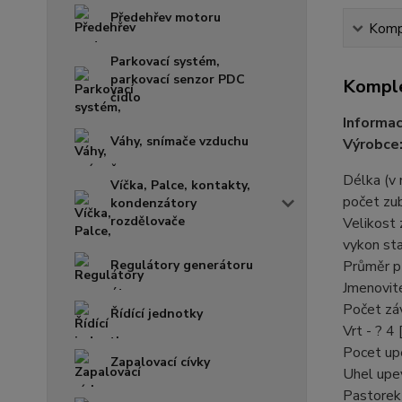
Předehřev motoru
Kompl
Parkovací systém,
parkovací senzor PDC
Komple
čidlo
Informac
Váhy, snímače vzduchu
Výrobce
Délka (
Víčka, Palce, kontakty,
počet z
kondenzátory
rozdělovače
Velikost
vykon st
Regulátory generátoru
Průměr p
Jmenovit
Počet zá
Řídící jednotky
Vrt - ? 
Pocet up
Zapalovací cívky
Uhel upe
Pastorek