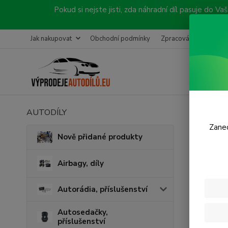
Pokud si nejste jisti, zda náhradní díl pasuje do
Jak nakupovat
Obchodní podmínky
Zpracování objednávk
AUTODÍLY
Úvod
A
Zanec
Sta
Nově přidané produkty
Airbagy, díly
Autorádia, příslušenství
Autosedačky,
příslušenství