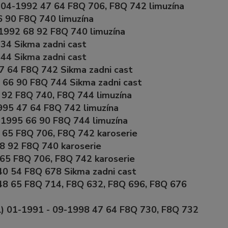
 04-1992 47 64 F8Q 706, F8Q 742 limuzína
 90 F8Q 740 limuzína
1992 68 92 F8Q 740 limuzína
34 Sikma zadni cast
44 Sikma zadni cast
7 64 F8Q 742 Sikma zadni cast
 66 90 F8Q 744 Sikma zadni cast
 92 F8Q 740, F8Q 744 limuzína
995 47 64 F8Q 742 limuzína
-1995 66 90 F8Q 744 limuzína
 65 F8Q 706, F8Q 742 karoserie
68 92 F8Q 740 karoserie
 65 F8Q 706, F8Q 742 karoserie
40 54 F8Q 678 Sikma zadni cast
48 65 F8Q 714, F8Q 632, F8Q 696, F8Q 676
L) 01-1991 - 09-1998 47 64 F8Q 730, F8Q 732