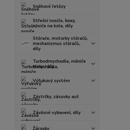
Sněhové řetězy
Střešní nosiče, boxy,
nosiče na kola, díly
Stěrače, motorky stěračů,
mechanizmus stěračů,
díly
Turbodmychadla, měniče
tlaku, díly
Výfukový systém
Zástrčky, zásuvky aut
Závěsné vybavení, díly
Žárovky