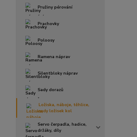
Pružiny pérování
Prachovky
Poloosy
Ramena náprav
Silentbloky náprav
Sady dorazů
Ložiska, náboje, těhlice,
sady ložisek kol
Servo čerpadla, hadice,
držáky, díly