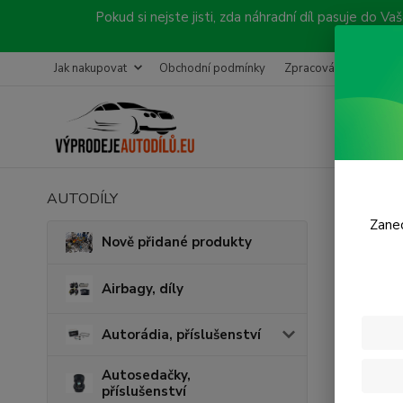
Pokud si nejste jisti, zda náhradní díl pasuje do
Jak nakupovat
Obchodní podmínky
Zpracování objednávk
AUTODÍLY
Úvod
P
Zanec
Zadn
Nově přidané produkty
Airbagy, díly
Autorádia, příslušenství
Autosedačky,
příslušenství