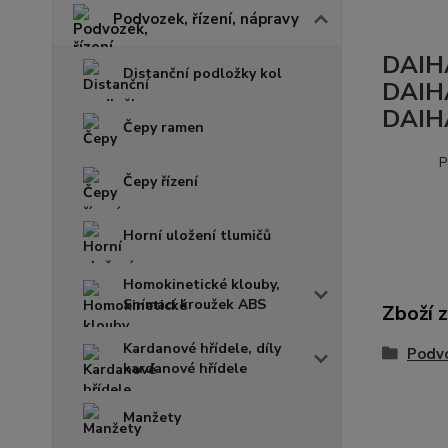
Podvozek, řízení, nápravy
DAIHA
Distanční podložky kol
DAIH
DAIH
Čepy ramen
P
Čepy řízení
Horní uložení tlumičů
Homokinetické klouby,
Snímací kroužek ABS
Zboží 
Kardanové hřídele, díly
Podvo
kardanové hřídele
Manžety