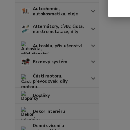
Autochemie,
autokosmetika, oleje
Alternátory, cívky, čidla,
elektroinstalace, díly
Autoskla, příslušenství
Brzdový systém
Části motoru,
převodovek, díly
Doplňky
Dekor interiéru
Denní svícení a