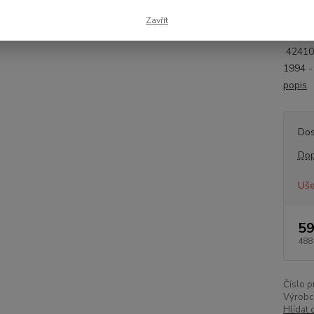
Inform
- obou
Zavřít
42410
42410
1994 
popis
Dos
Dop
Uše
59
488
Číslo p
Výrobc
Hlídat 