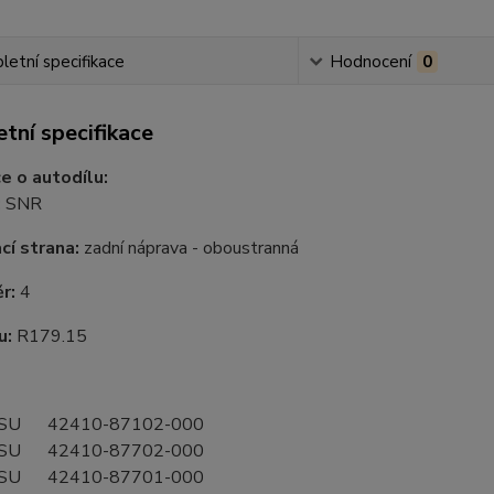
etní specifikace
Hodnocení
0
tní specifikace
e o autodílu:
:
SNR
í strana:
zadní náprava - oboustranná
ěr:
4
u:
R179.15
SU 42410-87102-000
SU 42410-87702-000
SU 42410-87701-000