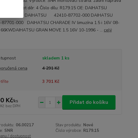
ace o autodílu: Výrobce: SNR montovací strana: zadní náprava
stranná Počet děr: 4 Číslo dílu: R179.15 OE: DAIHATSU
-87102-000 DAIHATSU 42410-87702-000 DAIHATSU
-87701-000 DAIHATSU CHARADE IV limuzína 1.5 i 16V 08-
- 66KWDAIHATSU GRAN MOVE 1.5 16V 10-1996 - ...
celý
tupnost
skladem 1 ks
oručená cena
4 291 Kč
tříte
3 701 Kč
0 Kč
/
ks
Přidat do košíku
 Kč
bez DPH
roduktu:
06.00217
Stav produktu:
Nové
e:
SNR
Číslo výrobce:
R179.15
cenu / dostupnost