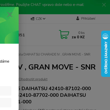
 prověříme. Použijte CHAT vpravo dole nebo e-mail:
Kontakty
Přihlášení
CZK
ická linka
0
ks
 792 217 851
za
0 Kč
, 9-16 hod.)
dní ložisko kola DAIHATSU CHARADE IV , GRAN MOVE - SNR
m dáme
RADE IV , GRAN MOVE - SNR
Ohodnotit produkt
 R179.15 DAIHATSU 42410-87102-000
HATSU 42410-87702-000 DAIHATSU
10-87701-000