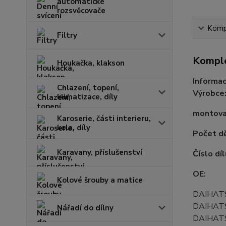
automatické
rozsvěcovače
Kompl
Filtry
Komple
Houkačka, klakson
Informac
Chlazení, topení,
Výrobce
klimatizace, díly
montovac
Karoserie, části interieru,
kola, díly
Počet d
Karavany, příslušenství
Číslo díl
OE:
Kolové šrouby a matice
DAIHAT
DAIHAT
Nářadí do dílny
DAIHAT