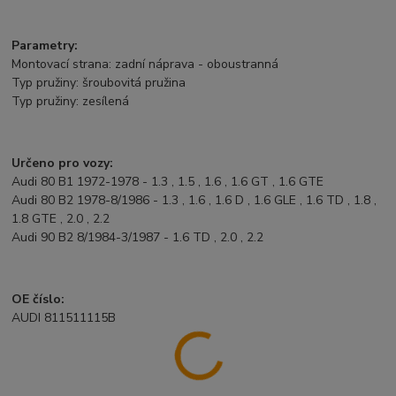
Parametry:
Montovací strana: zadní náprava - oboustranná
Typ pružiny: šroubovitá pružina
Typ pružiny: zesílená
Určeno pro vozy:
Audi 80 B1 1972-1978 - 1.3 , 1.5 , 1.6 , 1.6 GT , 1.6 GTE
Audi 80 B2 1978-8/1986 - 1.3 , 1.6 , 1.6 D , 1.6 GLE , 1.6 TD , 1.8 ,
1.8 GTE , 2.0 , 2.2
Audi 90 B2 8/1984-3/1987 - 1.6 TD , 2.0 , 2.2
OE číslo:
AUDI 811511115B