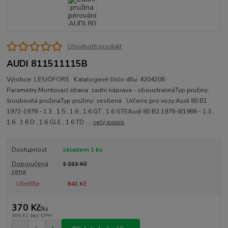
Ohodnotit produkt
AUDI 811511115B
Výrobce: LESJÖFORS Katalogové číslo dílu: 4204206
Parametry:Montovací strana: zadní náprava - oboustrannáTyp pružiny:
šroubovitá pružinaTyp pružiny: zesílená Určeno pro vozy:Audi 80 B1
1972-1978 - 1.3 , 1.5 , 1.6 , 1.6 GT , 1.6 GTEAudi 80 B2 1978-8/1986 - 1.3 ,
1.6 , 1.6 D , 1.6 GLE , 1.6 TD ,...
celý popis
Dostupnost
skladem 1 ks
Doporučená
1 211 Kč
cena
Ušetříte
841 Kč
370 Kč
/
ks
306 Kč
bez DPH