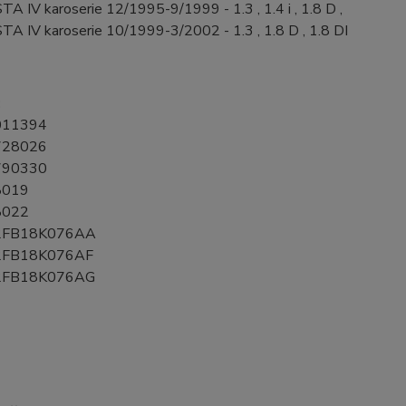
TA IV karoserie 12/1995-9/1999 - 1.3 , 1.4 i , 1.8 D ,
TA IV karoserie 10/1999-3/2002 - 1.3 , 1.8 D , 1.8 DI
:
011394
728026
790330
8019
8022
2FB18K076AA
2FB18K076AF
2FB18K076AG