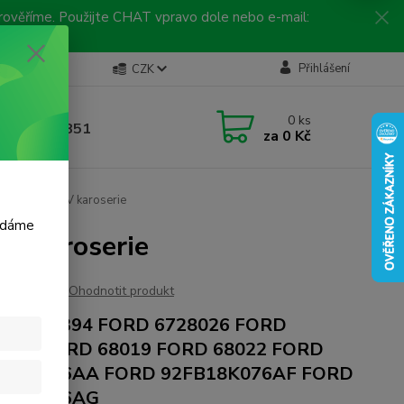
 prověříme. Použijte CHAT vpravo dole nebo e-mail:
Kontakty
Přihlášení
CZK
ická linka
0
ks
 792 217 851
za
0 Kč
, 9-16 hod.)
ORD FIESTA IV karoserie
m dáme
IV karoserie
Ohodnotit produkt
D 1011394 FORD 6728026 FORD
0330 FORD 68019 FORD 68022 FORD
B18K076AA FORD 92FB18K076AF FORD
B18K076AG