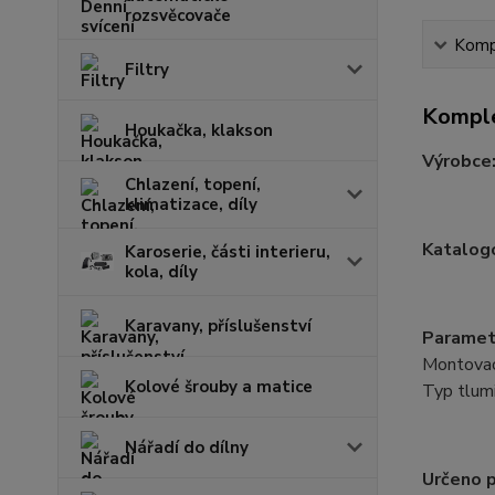
rozsvěcovače
Kompl
Filtry
Komple
Houkačka, klakson
Výrobce
Chlazení, topení,
klimatizace, díly
Katalogo
Karoserie, části interieru,
kola, díly
Karavany, příslušenství
Paramet
Montovací
Kolové šrouby a matice
Typ tlumi
Nářadí do dílny
Určeno p