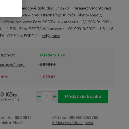
e: KYB Katalogové číslo dílu: 343273 Parametry:Montovací
: zadní náprava – oboustrannáTyp tlumiče: plyno-olejový
 Určeno pro vozy: Ford FIESTA IV karoserie 12/1995-9/1999 -
.4 i , 1.8 D , Ford FIESTA IV karoserie 10/1999-3/2002 - 1.3 , 1.8
8 DI OE číslo: FORD 1...
celý popis
tupnost
skladem 1 ks
oručená cena
2 328 Kč
tříte
1 628 Kč
0 Kč
/
ks
Přidat do košíku
 Kč
bez DPH
roduktu:
09.00842
EAN kód:
4909500265765
oduktu:
Nové
Hlídat cenu / dostupnost