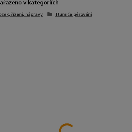
zařazeno v kategoriích
zek, řízení, nápravy
Tlumiče pérování