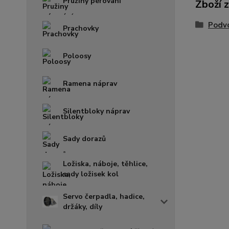
Pružiny pérování
Zboží 
Podvo
Prachovky
Poloosy
Ramena náprav
Silentbloky náprav
Sady dorazů
Ložiska, náboje, těhlice,
sady ložisek kol
Servo čerpadla, hadice,
držáky, díly