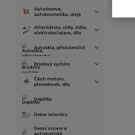
Autochemie,
autokosmetika, oleje
Alternátory, cívky, čidla,
elektroinstalace, díly
Autoskla, příslušenství
Brzdový systém
Části motoru,
převodovek, díly
Doplňky
Dekor interiéru
Denní svícení a
automatické