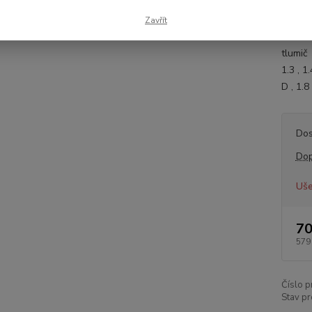
Výrobc
Zavřít
strana
tlumič
1.3 , 1
D , 1.
Dos
Dop
Uše
70
579
Číslo p
Stav pr