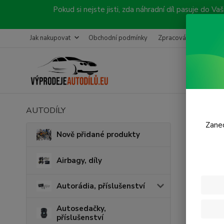
Pokud si nejste jisti, zda náhradní díl pasuje do
Jak nakupovat
Obchodní podmínky
Zpracování objednávk
AUTODÍLY
Úvod
P
Zanec
Zadn
Nově přidané produkty
Airbagy, díly
Autorádia, příslušenství
Autosedačky,
příslušenství