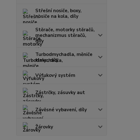
Střešní nosiče, boxy,
nosiče na kola, díly
Stěrače, motorky stěračů,
mechanizmus stěračů,
díly
Turbodmychadla, měniče
tlaku, díly
Výfukový systém
Zástrčky, zásuvky aut
Závěsné vybavení, díly
Žárovky