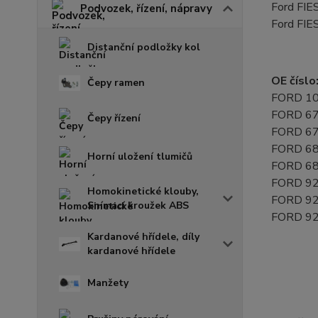
Ford FIES
Podvozek, řízení, nápravy
Ford FIES
Distanční podložky kol
OE číslo
Čepy ramen
FORD 1
FORD 6
Čepy řízení
FORD 6
FORD 6
Horní uložení tlumičů
FORD 6
FORD 9
Homokinetické klouby,
FORD 9
Snímací kroužek ABS
FORD 9
Kardanové hřídele, díly
kardanové hřídele
Manžety