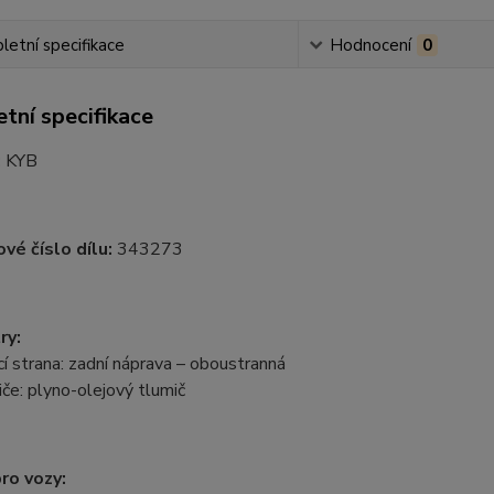
etní specifikace
Hodnocení
0
tní specifikace
:
KYB
vé číslo dílu:
343273
ry:
 strana: zadní náprava – oboustranná
če: plyno-olejový tlumič
ro vozy: