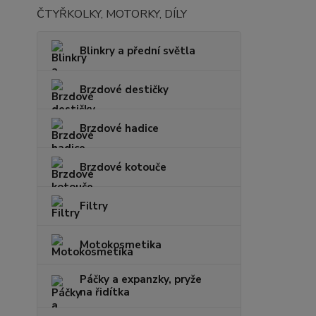
ČTYŘKOLKY, MOTORKY, DÍLY
Blinkry a přední světla
Brzdové destičky
Brzdové hadice
Brzdové kotouče
Filtry
Motokosmetika
Páčky a expanzky, pryže
na řidítka