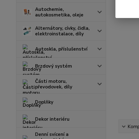
Autochemie,
autokosmetika, oleje
Alternátory, cívky, čidla,
elektroinstalace, díly
Autoskla, příslušenství
Brzdový systém
Části motoru,
převodovek, díly
Doplňky
Dekor interiéru
Kompl
Denní svícení a