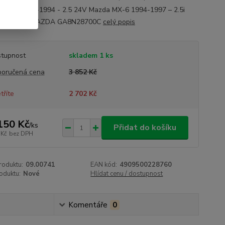
MX-6 1991-1994 - 2.5 24V Mazda MX-6 1994-1997 – 2.5i
E číslo: MAZDA GA8N28700C
celý popis
tupnost
skladem 1 ks
oručená cena
3 852 Kč
tříte
2 702 Kč
150 Kč
/
ks
Přidat do košíku
 Kč
bez DPH
roduktu:
09.00741
EAN kód:
4909500228760
oduktu:
Nové
Hlídat cenu / dostupnost
Komentáře
0