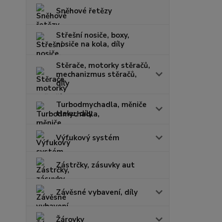
Sněhové řetězy
Střešní nosiče, boxy,
nosiče na kola, díly
Stěrače, motorky stěračů,
mechanizmus stěračů,
díly
Turbodmychadla, měniče
tlaku, díly
Výfukový systém
Zástrčky, zásuvky aut
Závěsné vybavení, díly
Žárovky