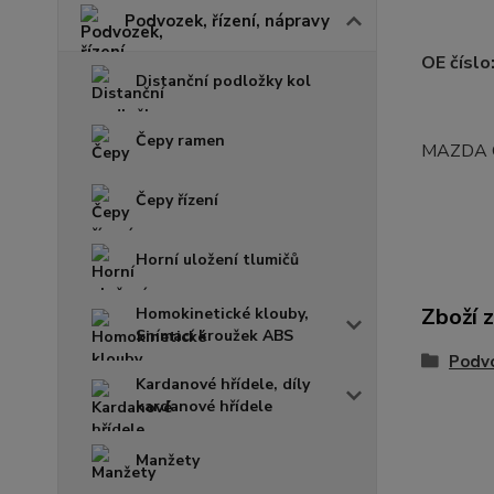
Podvozek, řízení, nápravy
OE číslo
Distanční podložky kol
Čepy ramen
MAZDA 
Čepy řízení
Horní uložení tlumičů
Zboží 
Homokinetické klouby,
Snímací kroužek ABS
Podvo
Kardanové hřídele, díly
kardanové hřídele
Manžety