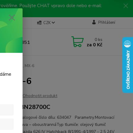
 prověříme. Použijte CHAT vpravo dole nebo e-mail:
Kontakty
Přihlášení
CZK
ická linka
0
ks
 792 217 851
za
0 Kč
, 9-16 hod.)
MAZDA 626 IV , MX-6
m dáme
V , MX-6
Ohodnotit produkt
DA GA8N28700C
e: KYB Katalogové číslo dílu: 634047 Parametry:Montovací
: zadní náprava – oboustrannáTyp tlumiče: olejový tlumič
 pro vozy: Mazda 626 IV Hatchback 8/1991-4/1997 - 2.5 24V