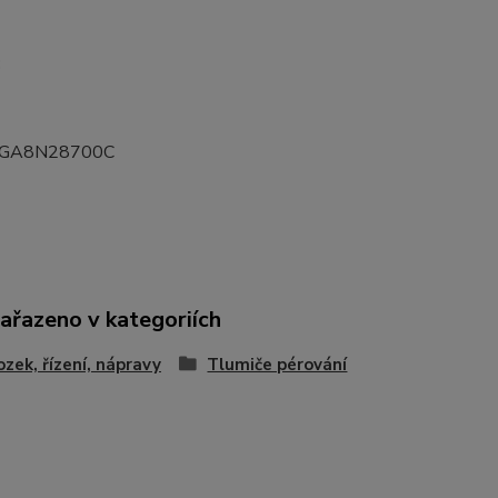
:
GA8N28700C
zařazeno v kategoriích
zek, řízení, nápravy
Tlumiče pérování