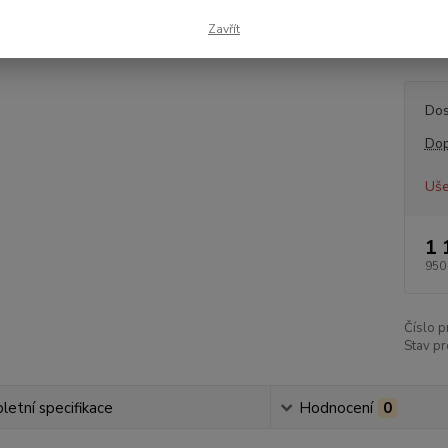
Mazda 
Zavřít
24V O
Dos
Dop
Uše
1 
950
Číslo p
Stav pr
etní specifikace
Hodnocení
0