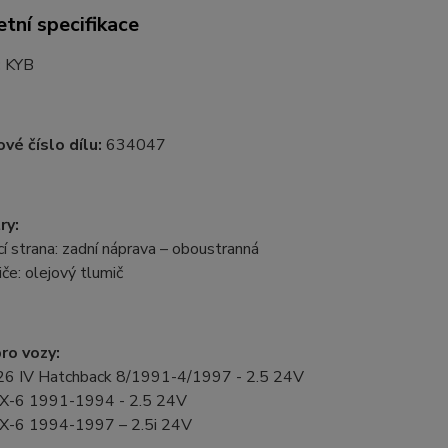
tní specifikace
:
KYB
vé číslo dílu:
634047
ry:
 strana: zadní náprava – oboustranná
če: olejový tlumič
ro vozy:
6 IV Hatchback 8/1991-4/1997 - 2.5 24V
X-6 1991-1994 - 2.5 24V
X-6 1994-1997 – 2.5i 24V