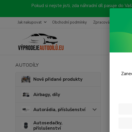
Pokud si nejste jisti, zda náhradní díl pasuje do
Jak nakupovat
Obchodní podmínky
Zpracování objednávk
AUTODÍLY
Úvod
P
Zanec
Zadn
Nově přidané produkty
Airbagy, díly
Autorádia, příslušenství
Autosedačky,
příslušenství