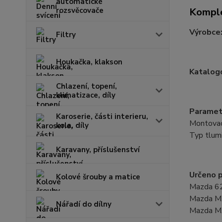
automatické
rozsvěcovače
Komple
Výrobce
Filtry
Houkačka, klakson
Katalogo
Chlazení, topení,
klimatizace, díly
Paramet
Karoserie, části interieru,
Montovací
kola, díly
Typ tlumi
Karavany, příslušenství
Určeno p
Kolové šrouby a matice
Mazda 62
Mazda M
Nářadí do dílny
Mazda M