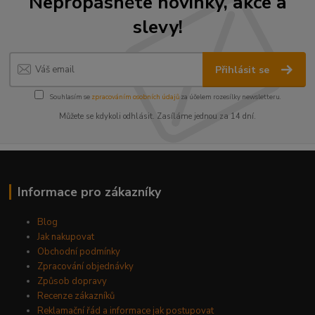
Nepropásněte novinky, akce a
slevy!
Přihlásit se
Souhlasím se
zpracováním osobních údajů
za účelem rozesílky newsletteru.
Můžete se kdykoli odhlásit. Zasíláme jednou za 14 dní.
Informace pro zákazníky
Blog
Jak nakupovat
Obchodní podmínky
Zpracování objednávky
Způsob dopravy
Recenze zákazníků
Reklamační řád a informace jak postupovat