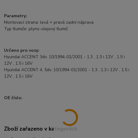
Parametry:
Montovací strana: levá + pravá zadní náprava
Typ tlumiče: plyno-olejový tlumič
Určeno pro vozy:
Hyundai ACCENT 3dv. 10/1994-01/2001 - 1.3 , 1.3 i 12V , 1.5 i
12V , 1.5 i 16V
Hyundai ACCENT 4, 5dv. 10/1994-01/2001 - 1.3 , 1.3 i 12V , 1.5 i
12V , 1.5 i 16V
OE číslo:
Zboží zařazeno v kategoriích