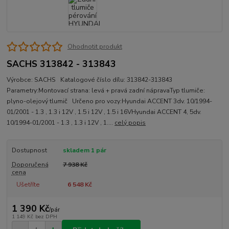
Ohodnotit produkt
SACHS 313842 - 313843
Výrobce: SACHS Katalogové číslo dílu: 313842-313843
Parametry:Montovací strana: levá + pravá zadní nápravaTyp tlumiče:
plyno-olejový tlumič Určeno pro vozy:Hyundai ACCENT 3dv. 10/1994-
01/2001 - 1.3 , 1.3 i 12V , 1.5 i 12V , 1.5 i 16VHyundai ACCENT 4, 5dv.
10/1994-01/2001 - 1.3 , 1.3 i 12V , 1....
celý popis
Dostupnost
skladem 1 pár
Doporučená
7 938 Kč
cena
Ušetříte
6 548 Kč
1 390 Kč
/
pár
1 149 Kč
bez DPH