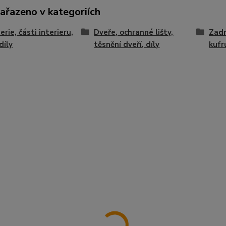
zařazeno v kategoriích
erie, části interieru,
Dveře, ochranné lišty,
Zadn
díly
těsnění dveří, díly
kufr