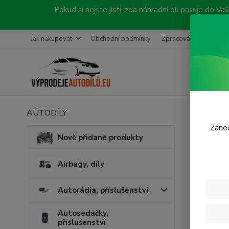
Pokud si nejste jisti, zda náhradní díl pasuje do
Jak nakupovat
Obchodní podmínky
Zpracování objednávk
AUTODÍLY
Úvod
K
RENAULT L
Zanec
Nově přidané produkty
Orig
Airbagy, díly
Autorádia, příslušenství
Autosedačky,
příslušenství