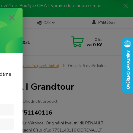
 prověříme. Použijte CHAT vpravo dole nebo e-mail:
Kontakty
Přihlášení
CZK
ická linka
0
ks
 792 217 851
za
0 Kč
, 9-16 hod.)
y
Zadní víko kufru (dveře kufru)
Originál 5 dveře kufru
m dáme
AGUNA I Grandtour
Ohodnotit produkt
AULT 7751140116
ace o autodílu: Výrobce: Originální kvalitní díl RENAULT
ací strana: zadní Číslo dílu: 7751140116 OE:RENAULT