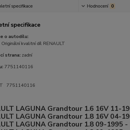
etní specifikace
Hodnocení
0
tní specifikace
e o autodílu:
:
Originální kvalitní díl RENAULT
í strana:
zadní
u:
7751140116
T 7751140116
ULT LAGUNA Grandtour 1.6 16V 11-19
ULT LAGUNA Grandtour 1.8 16V 04-19
ULT LAGUNA Grandtour 1.8 09-1995 -