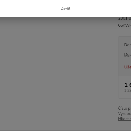
77511
Zavřít
2001 
2001 
66KWR
Dos
Dop
Uše
1 
1 3
Číslo p
Výrobc
Hlídat 