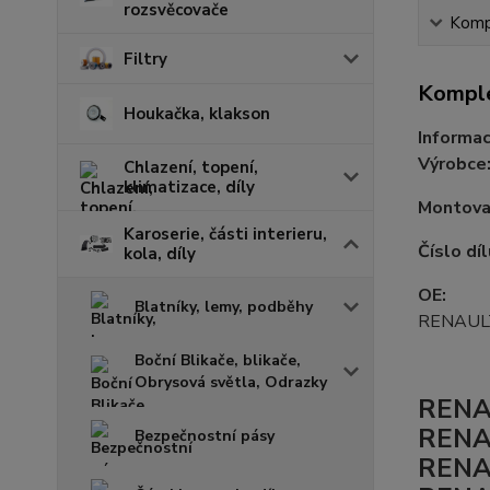
rozsvěcovače
Kompl
Filtry
Komple
Houkačka, klakson
Informac
Výrobce
Chlazení, topení,
klimatizace, díly
Montovac
Karoserie, části interieru,
Číslo díl
kola, díly
OE:
Blatníky, lemy, podběhy
RENAUL
Boční Blikače, blikače,
Obrysová světla, Odrazky
RENA
RENA
Bezpečnostní pásy
RENA