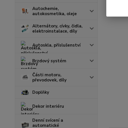
Autochemie,
autokosmetika, oleje
Alternátory, cívky, čidla,
elektroinstalace, díly
Autoskla, příslušenství
Brzdový systém
Části motoru,
převodovek, díly
Doplňky
Dekor interiéru
Denní svícení a
automatické