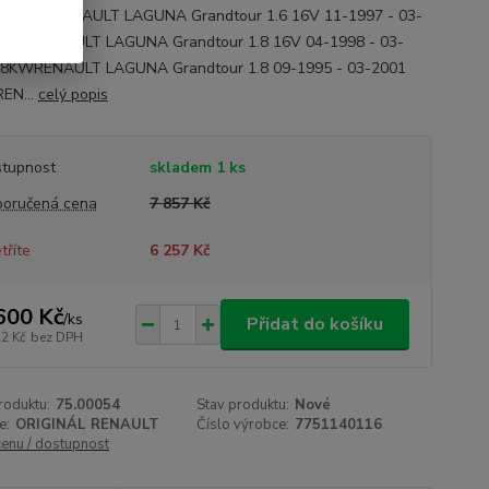
40116 RENAULT LAGUNA Grandtour 1.6 16V 11-1997 - 03-
79KWRENAULT LAGUNA Grandtour 1.8 16V 04-1998 - 03-
88KWRENAULT LAGUNA Grandtour 1.8 09-1995 - 03-2001
EN...
celý popis
tupnost
skladem 1 ks
oručená cena
7 857 Kč
tříte
6 257 Kč
600 Kč
/
ks
Přidat do košíku
22 Kč
bez DPH
roduktu:
75.00054
Stav produktu:
Nové
e:
ORIGINÁL RENAULT
Číslo výrobce:
7751140116
cenu / dostupnost