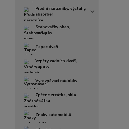
Přední nárazníky, výztuhy,
absorber
Stahovačky oken,
motorky
Tapec dveří
Vzpěry zadních dveří,
kapoty
Vyrovnávací nádobky
Zpětné zrcátka, skla
zrcátka
Znaky automobilů