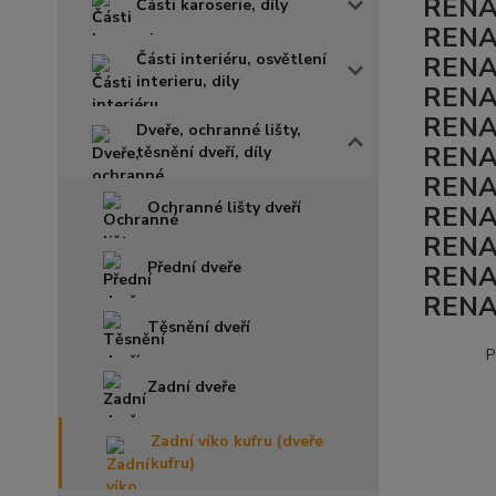
RENA
Části karoserie, díly
RENA
Části interiéru, osvětlení
RENA
interieru, dily
RENA
RENA
Dveře, ochranné lišty,
RENA
těsnění dveří, díly
RENA
Ochranné lišty dveří
RENA
RENA
Přední dveře
RENA
RENA
Těsnění dveří
P
Zadní dveře
Zadní víko kufru (dveře
kufru)