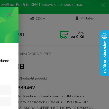
 prověříme. Použijte CHAT vpravo dole nebo e-mail:
Kontakty
Přihlášení
CZK
ická linka
0
ks
 792 217 851
za
0 Kč
, 9-16 hod.)
adní spouštěč okna ŠKODA SUPERB
m dáme
 SUPERB
Ohodnotit produkt
DA 3U5839462
ce o autodílu: Výrobce: originální kvalitní dílMontovací
: pravá zadní Info: bez motorku Číslo dílu: 3U5839462 OE:
 3U5839462 SKODA SUPERB 1.8 T 110 kW 02.02SKODA