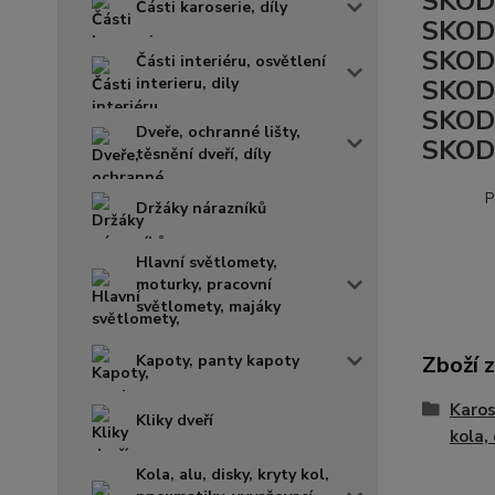
SKOD
Části karoserie, díly
SKODA
SKOD
Části interiéru, osvětlení
interieru, dily
SKODA
SKODA
Dveře, ochranné lišty,
SKOD
těsnění dveří, díly
P
Držáky nárazníků
Hlavní světlomety,
moturky, pracovní
světlomety, majáky
Kapoty, panty kapoty
Zboží 
Karos
Kliky dveří
kola, 
Kola, alu, disky, kryty kol,