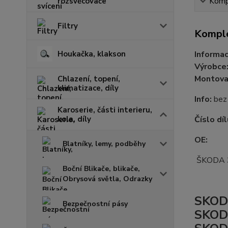
rozsvěcovače
Kompl
Filtry
Komple
Houkačka, klakson
Informac
Výrobce
Montovac
Chlazení, topení,
klimatizace, díly
Info:
bez
Karoserie, části interieru,
kola, díly
Číslo díl
OE:
Blatníky, lemy, podběhy
ŠKODA 
Boční Blikače, blikače,
Obrysová světla, Odrazky
SKOD
Bezpečnostní pásy
SKODA