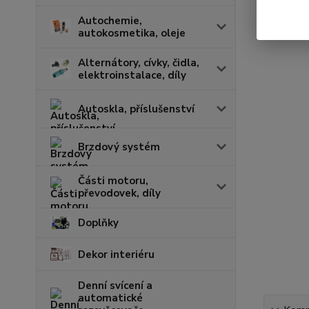
Autochemie,
autokosmetika, oleje
Alternátory, cívky, čidla,
elektroinstalace, díly
Autoskla, příslušenství
Brzdový systém
Části motoru,
převodovek, díly
Doplňky
Dekor interiéru
Denní svícení a
automatické