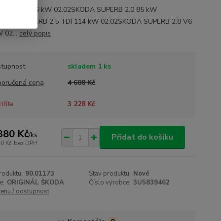
B 1.9 TDI 96 kW 02.02SKODA SUPERB 2.0 85 kW
SKODA SUPERB 2.5 TDI 114 kW 02.02SKODA SUPERB 2.8 V6
 02...
celý popis
tupnost
skladem 1 ks
oručená cena
4 608 Kč
tříte
3 228 Kč
380 Kč
/
ks
Přidat do košíku
40 Kč
bez DPH
roduktu:
90.01173
Stav produktu:
Nové
e:
ORIGINÁL ŠKODA
Číslo výrobce:
3U5839462
cenu / dostupnost