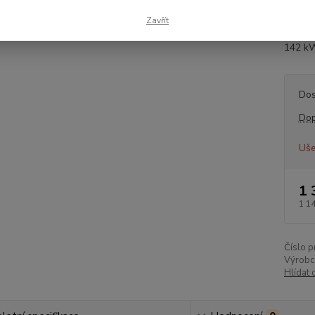
SUPER
Zavřít
02.02
142 kW
Dos
Dop
Uše
1 
1 1
Číslo p
Výrobc
Hlídat 