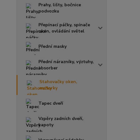
Prahy, lišty, bočnice
podvozku
Přepínací páčky, spínače
oken, ovládání světel
Přední masky
Přední nárazníky, výztuhy,
absorber
Stahovačky oken,
motorky
Tapec dveří
Vzpěry zadních dveří,
kapoty