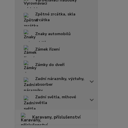
Vyrovnávací nádobky
Zpětné zrcátka, skla
zrcátka
Znaky automobilů
Zámek řízení
Zámky do dveří
Zadní nárazníky, výztuhy,
absorber
Zadní světla, mlhové
světla
Karavany, příslušenství