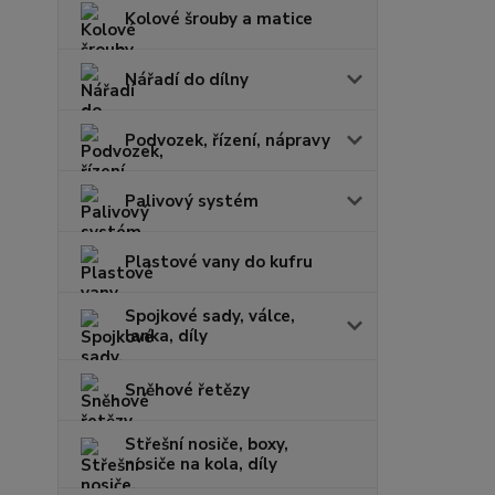
Kolové šrouby a matice
Nářadí do dílny
Podvozek, řízení, nápravy
Palivový systém
Plastové vany do kufru
Spojkové sady, válce,
lanka, díly
Sněhové řetězy
Střešní nosiče, boxy,
nosiče na kola, díly