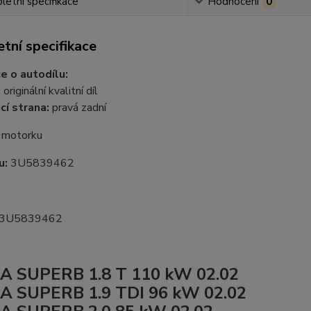
etní specifikace
Hodnocení
0
tní specifikace
e o autodílu:
:
originální kvalitní díl
í strana:
pravá zadní
 motorku
u:
3U5839462
3U5839462
A SUPERB 1.8 T 110 kW 02.02
 SUPERB 1.9 TDI 96 kW 02.02