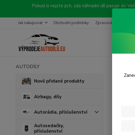
Pokud si nejste jisti, zda náhradní díl pasuje do
Jak nakupovat
Obchodní podmínky
Zpracování objednávk
AUTODÍLY
Úvod
K
Zanec
Prav
Nově přidané produkty
Airbagy, díly
Autorádia, příslušenství
Autosedačky,
příslušenství