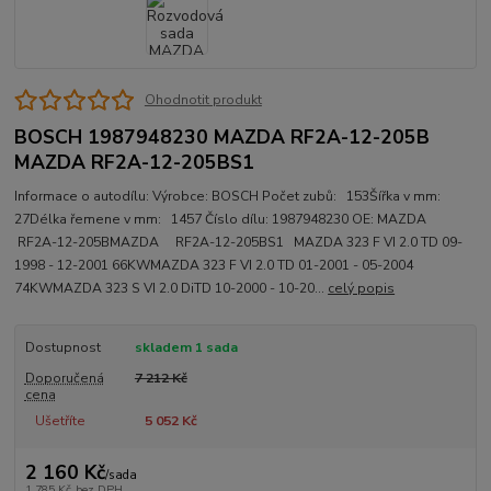
Ohodnotit produkt
BOSCH 1987948230 MAZDA RF2A-12-205B
MAZDA RF2A-12-205BS1
Informace o autodílu: Výrobce: BOSCH Počet zubů: 153Šířka v mm:
27Délka řemene v mm: 1457 Číslo dílu: 1987948230 OE: MAZDA
RF2A-12-205BMAZDA RF2A-12-205BS1 MAZDA 323 F VI 2.0 TD 09-
1998 - 12-2001 66KWMAZDA 323 F VI 2.0 TD 01-2001 - 05-2004
74KWMAZDA 323 S VI 2.0 DiTD 10-2000 - 10-20...
celý popis
Dostupnost
skladem 1 sada
Doporučená
7 212 Kč
cena
Ušetříte
5 052 Kč
2 160 Kč
/
sada
1 785 Kč
bez DPH