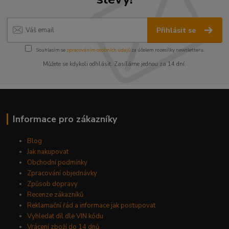
Přihlásit se
Souhlasím se
zpracováním osobních údajů
za účelem rozesílky newsletteru.
Můžete se kdykoli odhlásit. Zasíláme jednou za 14 dní.
Informace pro zákazníky
Blog
Jak nakupovat
Obchodní podmínky
Zpracování objednávky
Způsob dopravy
Recenze zákazníků
Reklamační řád a informace jak postupovat
Vyhledat díl dle VIN kódu
Vrácení zboží do 14 dnů