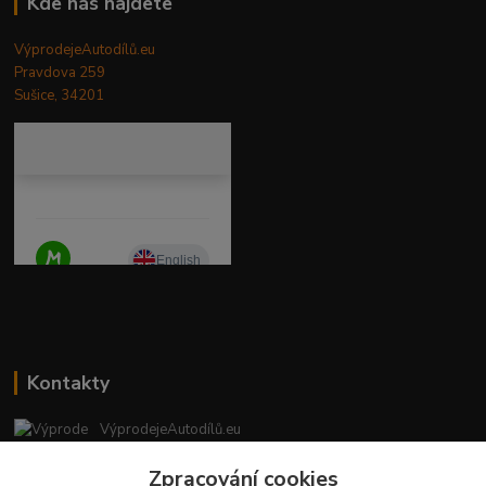
Kde nás najdete
VýprodejeAutodílů.eu
Pravdova 259
Sušice, 34201
Kontakty
VýprodejeAutodílů.eu
+420 792 217 851
Zpracování cookies
(Po-Pá, 9-16 hod.)