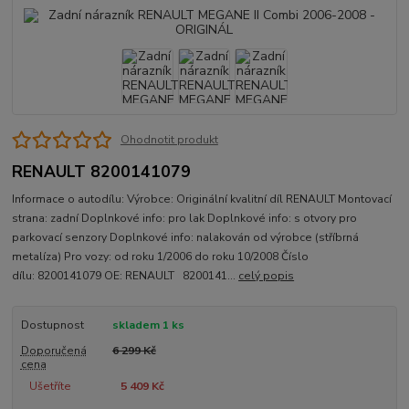
Ohodnotit produkt
RENAULT 8200141079
Informace o autodílu: Výrobce: Originální kvalitní díl RENAULT Montovací
strana: zadní Doplnkové info: pro lak Doplnkové info: s otvory pro
parkovací senzory Doplnkové info: nalakován od výrobce (stříbrná
metalíza) Pro vozy: od roku 1/2006 do roku 10/2008 Číslo
dílu: 8200141079 OE: RENAULT 8200141...
celý popis
Dostupnost
skladem 1 ks
Doporučená
6 299 Kč
cena
Ušetříte
5 409 Kč