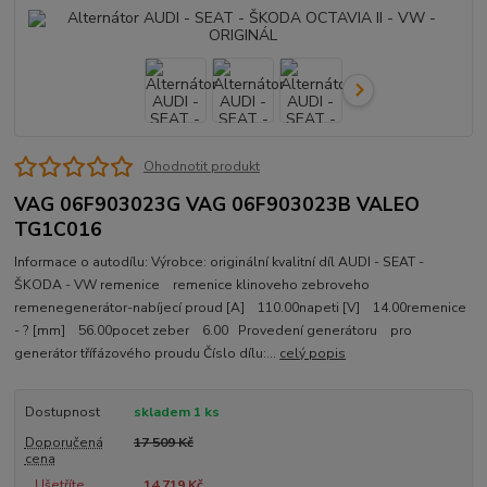
Ohodnotit produkt
VAG 06F903023G VAG 06F903023B VALEO
TG1C016
Informace o autodílu: Výrobce: originální kvalitní díl AUDI - SEAT -
ŠKODA - VW remenice remenice klinoveho zebroveho
remenegenerátor-nabíjecí proud [A] 110.00napeti [V] 14.00remenice
- ? [mm] 56.00pocet zeber 6.00 Provedení generátoru pro
generátor třífázového proudu Číslo dílu:...
celý popis
Dostupnost
skladem 1 ks
Doporučená
17 509 Kč
cena
Ušetříte
14 719 Kč