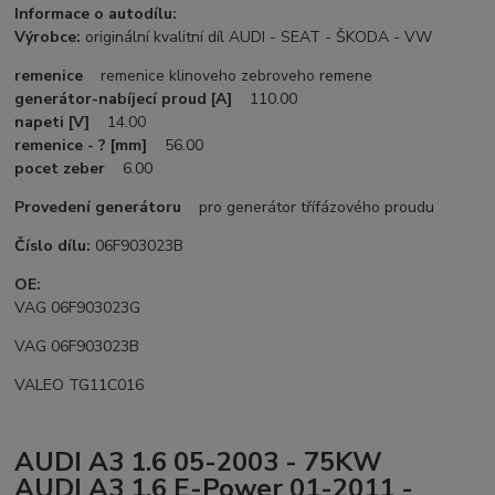
Informace o autodílu:
Výrobce:
originální kvalitní díl AUDI - SEAT - ŠKODA - VW
remenice
remenice klinoveho zebroveho remene
generátor-nabíjecí proud [A]
110.00
napeti [V]
14.00
remenice - ? [mm]
56.00
pocet zeber
6.00
Provedení generátoru
pro generátor třífázového proudu
Číslo dílu:
06F903023B
OE:
VAG 06F903023G
VAG 06F903023B
VALEO TG11C016
AUDI A3 1.6 05-2003 - 75KW
AUDI A3 1.6 E-Power 01-2011 -