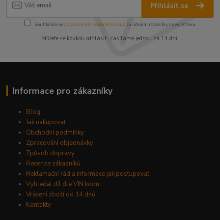
Přihlásit se
Souhlasím se
zpracováním osobních údajů
za účelem rozesílky newsletteru.
Můžete se kdykoli odhlásit. Zasíláme jednou za 14 dní.
Informace pro zákazníky
Blog
Jak nakupovat
Obchodní podmínky
Zpracování objednávky
Způsob dopravy
Recenze zákazníků
Reklamační řád a informace jak postupovat
Vyhledat díl dle VIN kódu
Vrácení zboží do 14 dnů
Kontakty