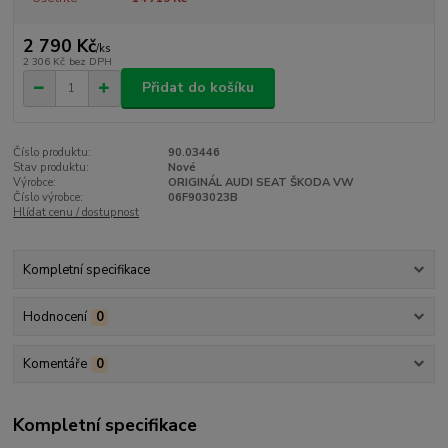
2 790 Kč
/
ks
2 306 Kč
bez DPH
Přidat do košíku
Číslo produktu:
90.03446
Stav produktu:
Nové
Výrobce:
ORIGINÁL AUDI SEAT ŠKODA VW
Číslo výrobce:
06F903023B
Hlídat cenu / dostupnost
Kompletní specifikace
Hodnocení
0
Komentáře
0
Kompletní specifikace