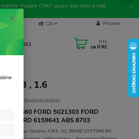
 prověříme. Použijte CHAT vpravo dole nebo e-mail:
Kontakty
Přihlášení
CZK
ická linka
0
ks
 792 217 851
za
0 Kč
, 9-16 hod.)
 - 1.3 , 1.6
m dáme
- 1.3 , 1.6
Ohodnotit produkt
D 5020560 FORD 5021303 FORD
6058 FORD 6159641 ABS 8703
ace o autodílu: Výrobce: A.B.S. ALL BRAKE SYSTEMS BV. -
ko Montovací strana: zadní náprava - oboustranná Brzdovy