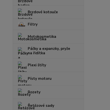
Brzdové kotouče
Filtry
Motokosmetika
Páčky a expanzky, pryže
na řidítka
Plexi štíty
Písty motoru
Rozety
Řetězové sady