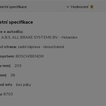
etní specifikace
Hodnocení
0
tní specifikace
e o autodílu:
:
A.B.S. ALL BRAKE SYSTEMS BV. - Holansko
í strana:
zadní náprava - oboustranná
 system:
BOSCH/BENDIX
(v mm)
203
 mm)
38
vé info
bez páky
u:
8703