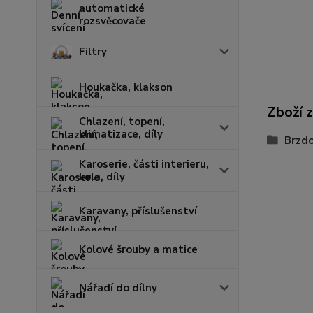
automatické
rozsvěcovače
Filtry
Houkačka, klakson
Zboží 
Chlazení, topení,
klimatizace, díly
Brzd
Karoserie, části interieru,
kola, díly
Karavany, příslušenství
Kolové šrouby a matice
Nářadí do dílny