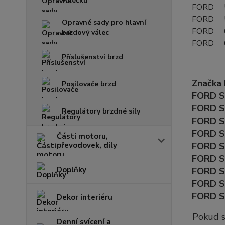
válečku
FORD 
FORD 
Opravné sady pro hlavní
FORD 
brzdový válec
FORD 
Příslušenství brzd
Značka
Posilovače brzd
FORD SI
FORD SI
Regulátory brzdné síly
FORD SI
FORD SI
Části motoru,
převodovek, díly
FORD SI
FORD SI
Doplňky
FORD SI
FORD SI
FORD SI
Dekor interiéru
Pokud s
Denní svícení a