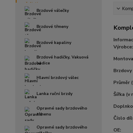
Kompl
Brzdové válečky
Brzdové třmeny
Komple
Informac
Brzdové kapaliny
Výrobce
Brzdové hadičky, Vakuová
Montovac
hadice
Brzdovy
Hlavní brzdový válec
Průměr 
Lanka ruční brzdy
Šířka (v
Doplnko
Opravné sady brzdového
třmenu
Číslo díl
Opravné sady brzdového
OE: