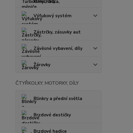
tlaku, díly
Výfukový systém
Zástrčky, zásuvky aut
Závěsné vybavení, díly
Žárovky
ČTYŘKOLKY, MOTORKY, DÍLY
Blinkry a přední světla
Brzdové destičky
Brzdové hadice