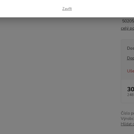
syste
Zavřít
Doplnk
5020
celý p
Dos
Dop
Uše
30
248
Číslo p
Výrobc
Hlídat 