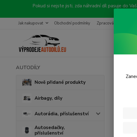
Pokud si nejste jisti, zda náhradní díl pasuje do
Jak nakupovat
Obchodní podmínky
Zpracování objednávk
AUTODÍLY
Úvod
B
Zanec
Brzd
Nově přidané produkty
Airbagy, díly
Autorádia, příslušenství
Autosedačky,
příslušenství