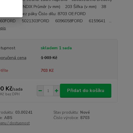
m: BOSCH/BENDIX Průměr (v mm) 203 Šířka (v mm) 38
ové info bez páky Číslo dílu: 8703 OE:FORD
560FORD 5021303FORD 6096058FORD 6159641 ...
opis
tupnost
skladem 1 sada
oručená cena
1 003 Kč
tříte
703 Kč
0 Kč
/
sada
Přidat do košíku
 Kč
bez DPH
roduktu:
03.00241
Stav produktu:
Nové
e:
ABS
Číslo výrobce:
8703
cenu / dostupnost