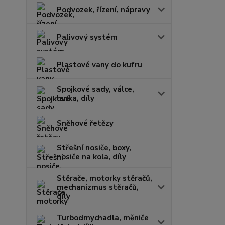
Podvozek, řízení, nápravy
Palivový systém
Plastové vany do kufru
Spojkové sady, válce,
lanka, díly
Sněhové řetězy
Střešní nosiče, boxy,
nosiče na kola, díly
Stěrače, motorky stěračů,
mechanizmus stěračů,
díly
Turbodmychadla, měniče