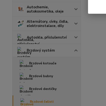
Autochemie,
autokosmetika, oleje
Alternátory, cívky, čidla,
elektroinstalace, díly
Autoskla, příslušenství
Brzdový systém
Brzdové kotouče
Brzdové bubny
Brzdové destičky
Brzdové čelisti